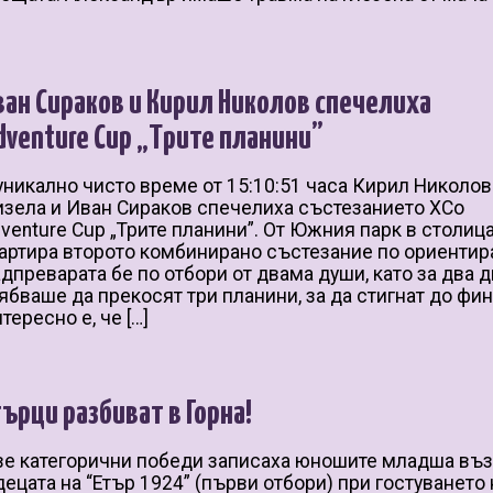
ван Сираков и Кирил Николов спечелиха
dventure Cup „Трите планини”
уникално чисто време от 15:10:51 часа Кирил Николов
зела и Иван Сираков спечелиха състезанието XCo
venture Cup „Трите планини”. От Южния парк в столиц
артира второто комбинирано състезание по ориентир
дпреварата бе по отбори от двама души, като за два д
ябваше да прекосят три планини, за да стигнат до фин
тересно е, че […]
търци разбиват в Горна!
е категорични победи записаха юношите младша въз
децата на “Етър 1924” (първи отбори) при гостуването 