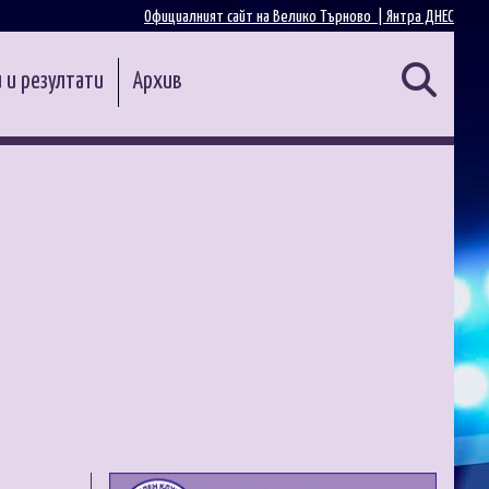
Официалният сайт на Велико Търново |
Янтра ДНЕС
 и резултати
Архив