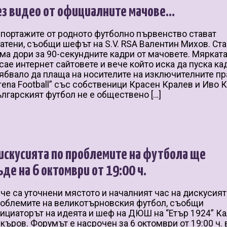
ез видео от официалните мачове…
портажите от родното футболно първенство стават
атени, съобщи шефът на S.V. RSA Валентин Михов. Ст
ма дори за 90-секундните кадри от мачовете. Мяркат
сае интернет сайтовете и вече който иска да пуска ка
ябвало да плаща на носителите на изключителните пр
rena Football” със собственици Красен Кралев и Иво К
лгарският футбол не е обществено […]
искусията по проблемите на футбола ще
ъде на 6 октомври от 19:00 ч.
че са уточнени мястото и началният час на дискусият
облемите на великотърновския футбол, съобщи
ициаторът на идеята и шеф на ДЮШ на “Етър 1924” К
къров. Форумът е насрочен за 6 октомври от 19:00 ч. 