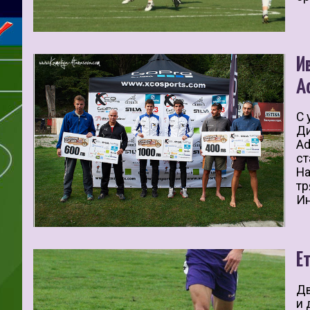
И
A
С 
Ди
Ad
ст
На
тр
Ин
Е
Дв
и 