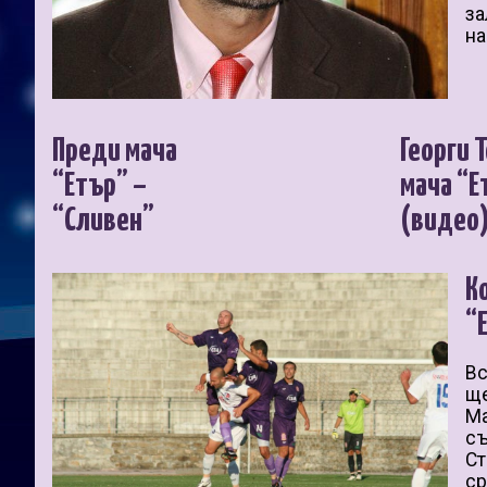
за
на
Преди мача
Георги 
“Етър” –
мача “Е
“Сливен”
(видео
К
“
Вс
ще
Ма
съ
Ст
ср