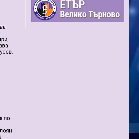
ава
а
дри,
ава
усев.
а по
алоян
в