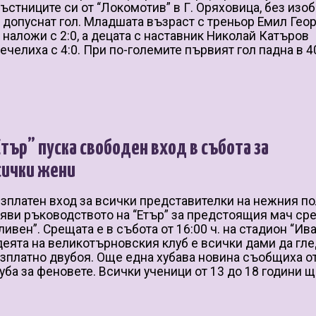
ъстниците си от “Локомотив” в Г. Оряховица, без изо
 допуснат гол. Младшата възраст с треньор Емил Гео
 наложи с 2:0, а децата с наставник Николай Катъров
ечелиха с 4:0. При по-големите първият гол падна в 4
]
Етър” пуска свободен вход в събота за
сички жени
зплатен вход за всички представителки на нежния п
яви ръководството на “Етър” за предстоящия мач ср
ливен”. Срещата е в събота от 16:00 ч. на стадион “Ива
еята на великотърновския клуб е всички дами да гле
зплатно двубоя. Още една хубава новина съобщиха о
уба за феновете. Всички ученици от 13 до 18 години ще