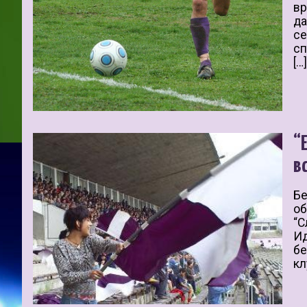
вр
да
се
сп
[…
“
в
Бе
об
“С
Ид
бе
кл