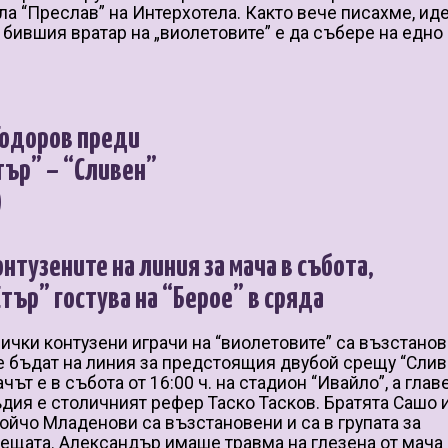
ла “Преслав” на Интерхотела. Както вече писахме, ид
 бившия вратар на „виолетовите” е да събере на едно 
Тодоров преди
тър” – “Сливен”
)
онтузените на линия за мача в събота,
Етър” гостува на “Берое” в сряда
ички контузени играчи на “виолетовите” са възстанов
 бъдат на линия за предстоящия двубой срещу “Слив
чът е в събота от 16:00 ч. на стадион “Ивайло”, а глав
дия е столичният рефер Таско Тасков. Братята Сашо 
ойчо Младенови са възстановени и са в групата за
ещата. Александър имаше травма на глезена от мача 