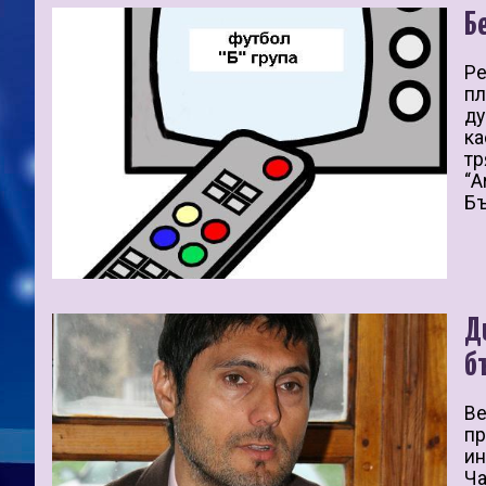
Б
Ре
пл
ду
ка
тр
“A
Бъ
Д
б
Ве
пр
ин
Ча