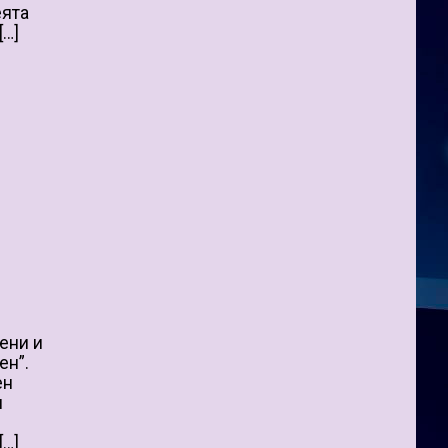
еята
[…]
ени и
ен”.
ен
и
[…]