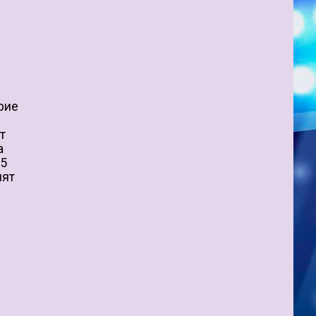
рие
т
а
.5
ият