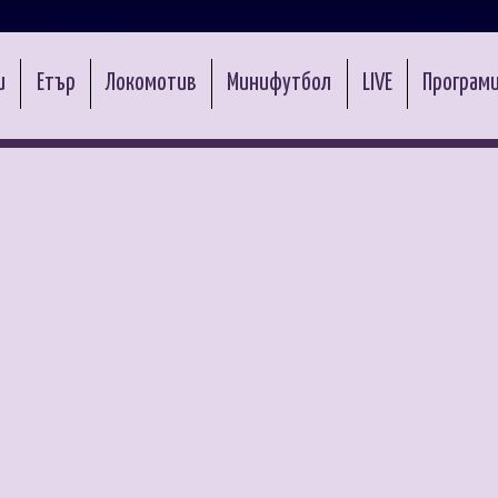
и
Етър
Локомотив
Минифутбол
LIVE
Програми