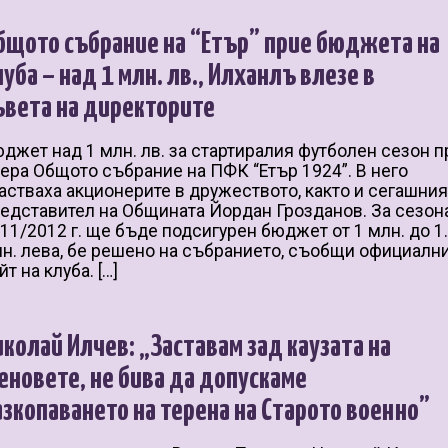
бщото събрание на “Етър” прие бюджета на
луба – над 1 млн. лв., Илханлъ влезе в
ъвета на директорите
джет над 1 млн. лв. за стартиралия футболен сезон п
ера Общото събрание на ПФК “Етър 1924”. В него
астваха акционерите в дружеството, както и сегашния
едставител на Общината Йордан Грозданов. За сезон
11/2012 г. ще бъде подсигурен бюджет от 1 млн. до 1
н. лева, бе решено на събранието, съобщи официалн
йт на клуба. […]
иколай Илчев: „Заставам зад каузата на
еновете, не бива да допускаме
азкопаването на терена на Старото военно”