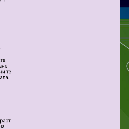
-
ата
ане.
ни те
ала.
раст
на