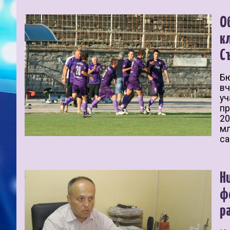
О
к
С
Бю
вч
уч
пр
20
мл
са
Н
ф
р