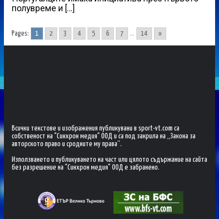
полувреме и […]
Pages:
1
2
3
4
5
6
7
...
14
»
Всички текстове и изображения публикувани в sport-vt.com са
собственост на "Синхрон медия" ООД и са под закрила на „Закона за
авторското право и сродните му права“.
Използването и публикуването на част или цялото съдържание на сайта
без разрешение на "Синхрон медия" ООД е забранено.