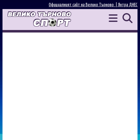
Официалният сайт на Велико Търново |
Янтра ДНЕС