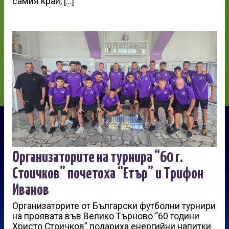
самия край, […]
Организаторите на турнира “60 г.
Стоичков” почетоха “Етър” и Трифон
Иванов
Организаторите от Български футболни турнири
на проявата във Велико Търново “60 години
Христо Стоичков” подариха енергийни напитки