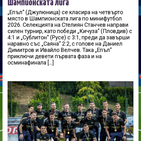
Шампионската лига
„Епъл“ (Джулюница) се класира на четвърто
място в Шампионската лига по минифутбол
2026. Селекцията на Стелиян Станчев направи
силен турнир, като победи „Кичуза“ (Пловдив) с
4:1 и „Сублитон“ (Русе) с 3:1, преди да завърши
наравно със „Саяна“ 2:2, с голове на Даниел
Димитров и Ивайло Велчев. Така „Епъл“
приключи девети първата фаза и на
осминафинала […]