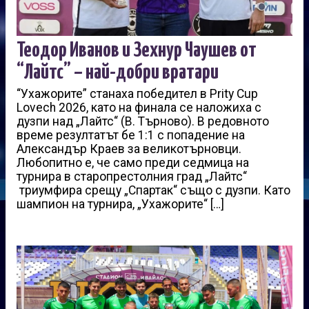
Теодор Иванов и Зехнур Чаушев от
“Лайтс” – най-добри вратари
“Ухажорите” станаха победител в Prity Cup
Lovech 2026, като на финала се наложиха с
дузпи над „Лайтс“ (В. Търново). В редовното
време резултатът бе 1:1 с попадение на
Александър Краев за великотърновци.
Любопитно е, че само преди седмица на
турнира в старопрестолния град „Лайтс“
триумфира срещу „Спартак“ също с дузпи. Като
шампион на турнира, „Ухажорите“ […]