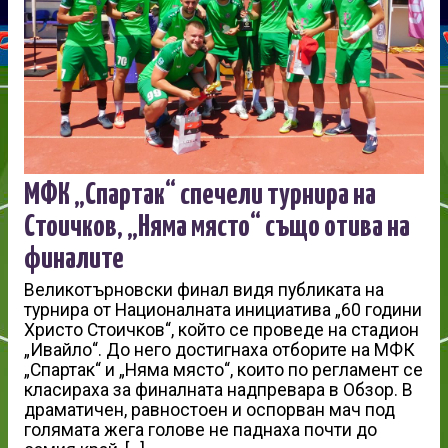
МФК „Спартак“ спечели турнира на
Стоичков, „Няма място“ също отива на
финалите
Великотърновски финал видя публиката на
турнира от Националната инициатива „60 години
Христо Стоичков“, който се проведе на стадион
„Ивайло“. До него достигнаха отборите на МФК
„Спартак“ и „Няма място“, които по регламент се
класираха за финалната надпревара в Обзор. В
драматичен, равностоен и оспорван мач под
голямата жега голове не паднаха почти до