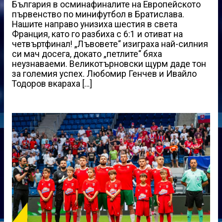
България в осминафиналите на Европейското
първенство по минифутбол в Братислава.
Нашите направо унизиха шестия в света
Франция, като го разбиха с 6:1 и отиват на
четвъртфинал! „Лъвовете“ изиграха най-силния
си мач досега, докато „петлите“ бяха
неузнаваеми. Великотърновски щурм даде тон
за големия успех. Любомир Генчев и Ивайло
Тодоров вкараха […]