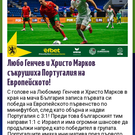
Любо Генчев и Христо Марков
съкрушиха Португалия на
Европейското!
С голове на Любомир Генчев и Христо Марков в
края на мача България записа първата си
победа на Европейското първенство по
минифутбол, след като обърна и надви
Португалия с 3:1! Преди това българският тим
направи 1:1 с Израел и има огромни шансове да
продължи напред като победител в групата.
Португалците имаха инициатива през първото