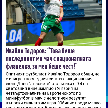
Ивайло Тодоров: “Това беше
последният ми мач с националната
фланелка, за мен беше чест!”
Опитният футболист Ивайло Тодоров обяви, че
е изиграл последния си мач с националния
екип. Днес “лъвовете” отстъпиха с 0:4 на
световния вицешампион Унгария на
четвъртфиналите на Европейското по
минифутбол в мач с нелогичен резултат
въпреки силната им игра. “Обявих преди малко
това на момчетата. Бях взел решението си още