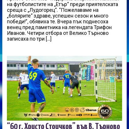
на футболистите на „Етър“ преди приятелската
среща с „Лудогорец“. “Пожелаваме на
„болярите“ здраве, успешен сезон и много
победи!”, обявиха те. Вчера пък поднесоха
венец пред паметника на легендата Трифон
Иванов. Четири отбора от Велико Търново
записаха по три […]
“60 г. Христо Стоичков” във В. Търново