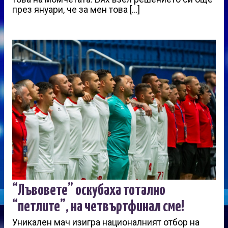
през януари, че за мен това […]
“Лъвовете” оскубаха тотално
“петлите”, на четвъртфинал сме!
Уникален мач изигра националният отбор на