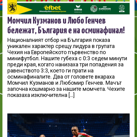
Момчил Кузманов и Любо Генчев
бележат, България е на осминафинал!
Националният отбор на България показа
уникален характер срещу лидура в групата
Чехия на Европейското първенство по
минифутбол. Нашите губеха с 0:3 седем минути
преди края, когато нанизаха три попадения за
равенството 3:3, което ги прати на
осминафиналите. Два от головете вкараха
Момчил Кузманов и Любомир Генчев. Мачът
започна кошмарно за нашите момчета. Чехите
показаха изключителна […]