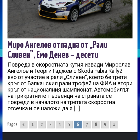
Миро Ангелов отпадна от „Рали
Сливен”, Емо Денев – десети
Повреда в скоростната кутия извади Мирослав
Ангелов и Георги Гаджев с Skoda Fabia Rally2
evo от участие в рали „Сливен“, което бе трети
кръг от Балканския рали трофей на ФИА и втори
кръг от националния шампионат. Автомобилът
на трикратните първенци на страната се
повреди в началото на третата скоростна
отсечка и се наложи да я […]
Pages:
«
1
2
3
4
5
6
7
8
9
»