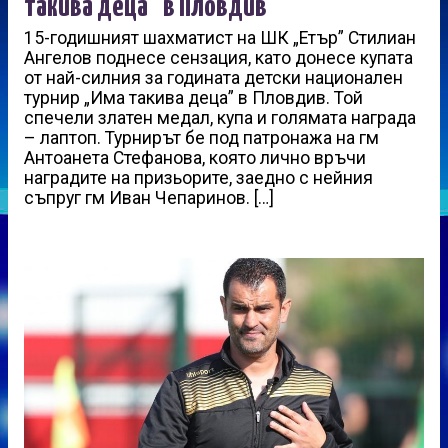
такива деца” в Пловдив
15-годишният шахматист на ШК „Етър” Стилиан
Ангелов поднесе сензация, като донесе купата
от най-силния за годината детски национален
турнир „Има такива деца” в Пловдив. Той
спечели златен медал, купа и голямата награда
– лаптоп. Турнирът бе под патронажа на гм
Антоанета Стефанова, която лично връчи
наградите на призьорите, заедно с нейния
съпруг гм Иван Чепаринов. […]