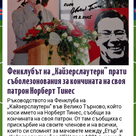
Фенклубът на „Кайзерслаутерн” прати
съболезонования за кончината на своя
патрон Норберт Тинес
Ръководството на Фенклуба на
„Кайзерслаутерн” във Велико Търново, който
носи името на Норберт Тинес, съобщи за
кончината на своя патрон. От там съобщиха с
прискърбие на своите членове и на всички,
които си спомнят за мачовете между „Етър” и