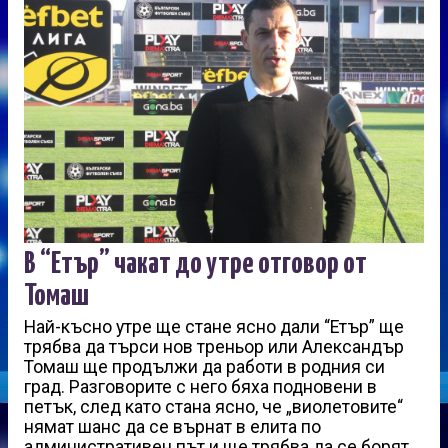
В “Етър” чакат до утре отговор от
Томаш
Най-късно утре ще стане ясно дали “Етър” ще
трябва да търси нов треньор или Александър
Томаш ще продължи да работи в родния си
град. Разговорите с него бяха подновени в
петък, след като стана ясно, че „виолетовите“
нямат шанс да се върнат в елита по
административен път и ще трябва да се борят