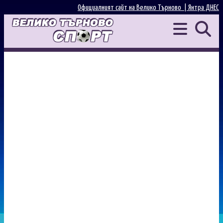
Официалният сайт на Велико Търново |
Янтра ДНЕС