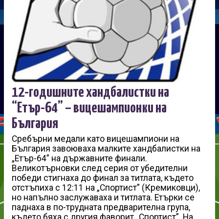
12-годишните хандбалистки на
“Етър-64” – вицешампионки на
България
Сребърни медали като вицешампиони на
България завоюваха малките хандбалистки на
„Етър-64” на държавните финали.
Великотърновки след серия от убедителни
победи стигнаха до финал за титлата, където
отстъпиха с 12:11 на „Спортист” (Кремиковци),
но напълно заслужаваха и титлата. Етърки се
паднаха в по-трудната предварителна група,
където бяха с другия фаворит „Спортист”. На