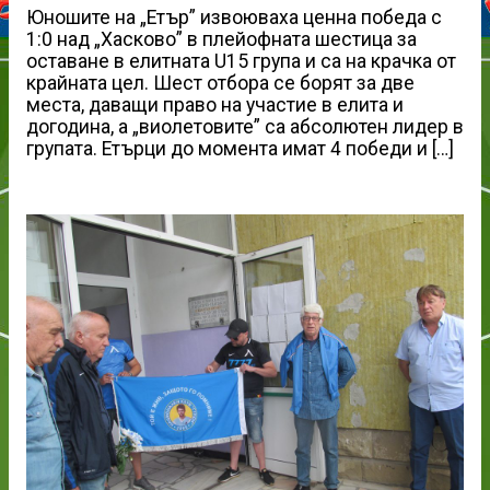
Юношите на „Етър” извоюваха ценна победа с
1:0 над „Хасково” в плейофната шестица за
оставане в елитната U15 група и са на крачка от
крайната цел. Шест отбора се борят за две
места, даващи право на участие в елита и
догодина, а „виолетовите” са абсолютен лидер в
групата. Етърци до момента имат 4 победи и […]