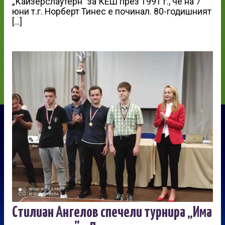
„Кайзерслаутерн” за КЕШ през 1991 г., че на 7
юни т.г. Норберт Тинес е починал. 80-годишният
[…]
Стилиан Ангелов спечели турнира „Има