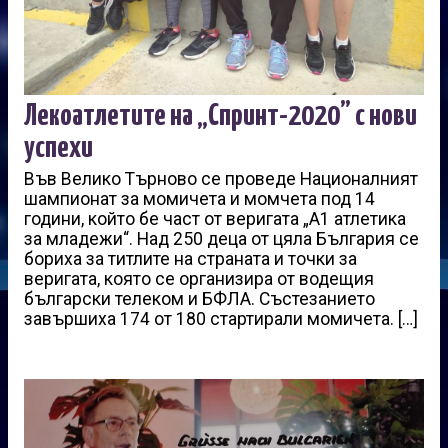
Лекоатлетите на „Спринт-2020” с нови
успехи
Във Велико Търново се проведе Националният
шампионат за момичета и момчета под 14
години, който бе част от веригата „А1 атлетика
за младежи“. Над 250 деца от цяла България се
бориха за титлите на страната и точки за
веригата, която се организира от водещия
български телеком и БФЛА. Състезанието
завършиха 174 от 180 стартирали момичета. […]