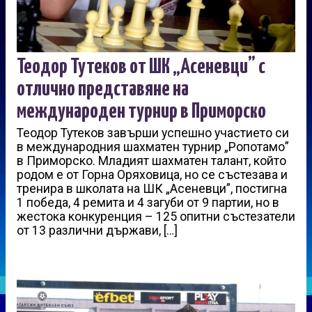
Теодор Тутеков от ШК „Асеневци” с
отлично представяне на
международен турнир в Приморско
Теодор Тутеков завърши успешно участието си
в международния шахматен турнир „Ропотамо”
в Приморско. Младият шахматен талант, който
родом е от Горна Оряховица, но се състезава и
тренира в школата на ШК „Асеневци”, постигна
1 победа, 4 ремита и 4 загуби от 9 партии, но в
жестока конкуренция – 125 опитни състезатели
от 13 различни държави, […]