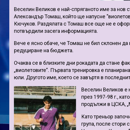
Веселин Великов е най-спряганото име за нов с
Александър Томаш, който ще напусне “виолетов
Кючуков. Раздялата с Томаш все още не е оформ
потвърдили засега информацията.
Вече е ясно обаче, че Томаш не бил склонен да
редуциране на бюджета.
Очаква се в близките дни рокадата да стане фак
„виолетовите”. Първата тренировка е планирана 
юли. Другото име, което се завъртя в последни
Веселин Великов е ю
през 1997-98 г., кат
продължи в ЦСКА, „М
Като треньор започна
група, после стори 