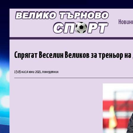
Новин
Спрягат Веселин Великов за треньор на
15:05 на 14 юни 2021, понеделник