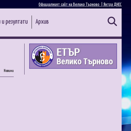
Официалният сайт на Велико Търново |
Янтра ДНЕС
 и резултати
Архив
Новини