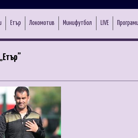
и
Етър
Локомотив
Минифутбол
LIVE
Програми
 „Етър”