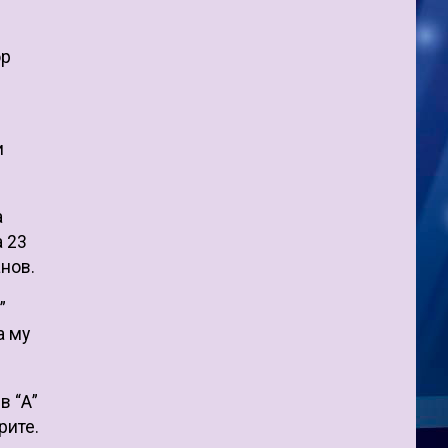
ор
и
а
а 23
анов.
”
а му
в “А”
рите.