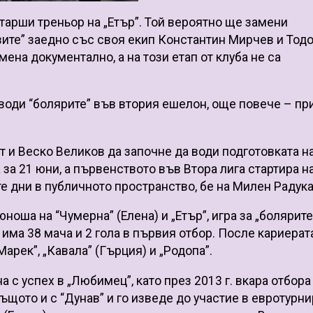
тарши треньор на „Етър”. Той вероятно ще замени
ите” заедно със своя екип Константин Мирчев и Тод
ена документално, а на този етап от клуба не са
 води “болярите” във втория ешелон, още повече – пр
т и Веско Великов да започне да води подготовката н
за 21 юни, а първенството във Втора лига стартира н
те дни в публичното пространство, бе на Милен Радук
ноша на “Чумерна” (Елена) и „Етър”, игра за „болярите
о има 38 мача и 2 гола в първия отбор. После кариерат
арек”, „Кавала” (Гърция) и „Родопа”.
 с успех в „Любимец”, като през 2013 г. вкара отбора 
същото и с “Дунав” и го изведе до участие в евротурни