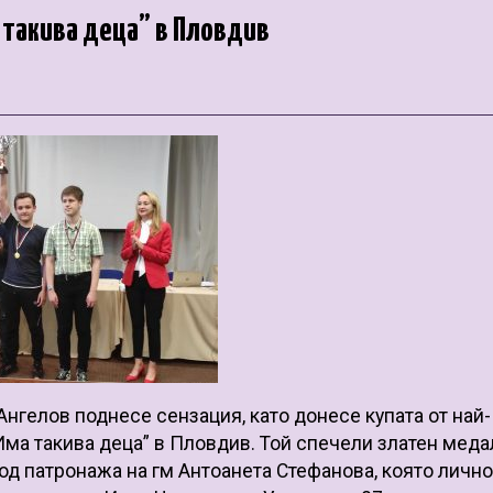
 такива деца” в Пловдив
нгелов поднесе сензация, като донесе купата от най-
Има такива деца” в Пловдив. Той спечели златен меда
под патронажа на гм Антоанета Стефанова, която лично