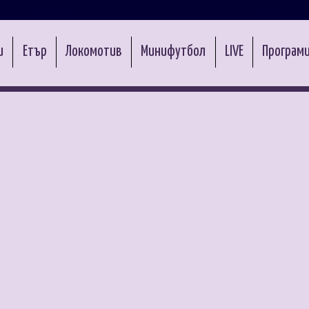
и
Етър
Локомотив
Минифутбол
LIVE
Програми