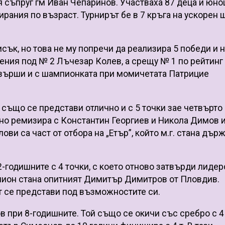
я съпруг гм Иван Чепаринов. Участваха 87 деца и юн
ирания по възраст. Турнирът бе в 7 кръга на ускорен 
сък, но това не му попречи да реализира 5 победи и 
вения под № 2 Лъчезар Колев, а срещу № 1 по рейтинг
авърши и с шампионката при момичетата Патрицие
 също се представи отлично и с 5 точки зае четвърто
, но ремизира с Константин Георгиев и Никола Димов 
ови са част от отбора на „Етър”, който м.г. стана дър
годишните с 4 точки, с което отново затвърди лидер
мпион стана опитният Димитър Димитров от Пловдив.
т се представи под възможностите си.
в при 8-годишните. Той също се окичи със сребро с 4