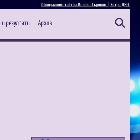
Официалният сайт на Велико Търново |
Янтра ДНЕС
 и резултати
Архив