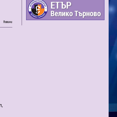
Новини
л,