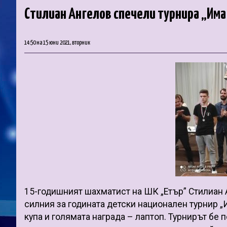
Стилиан Ангелов спечели турнира „Има
14:50 на 15 юни 2021, вторник
15-годишният шахматист на ШК „Етър” Стилиан А
силния за годината детски национален турнир „
купа и голямата награда – лаптоп. Турнирът бе 