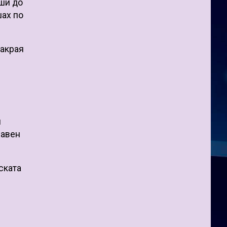
оши до
шах по
накрая
и
жавен
ската