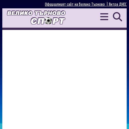
Официалният сайт на Велико Търново |
Янтра ДНЕС