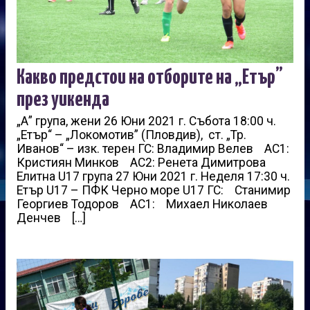
Какво предстои на отборите на „Етър”
през уикенда
„А” група, жени 26 Юни 2021 г. Събота 18:00 ч.
„Етър“ – „Локомотив” (Пловдив), ст. „Тр.
Иванов“ – изк. терен ГС: Владимир Велев АС1:
Кристиян Минков АС2: Ренета Димитрова
Елитна U17 група 27 Юни 2021 г. Неделя 17:30 ч.
Етър U17 – ПФК Черно море U17 ГС: Станимир
Георгиев Тодоров АС1: Михаел Николаев
Денчев […]