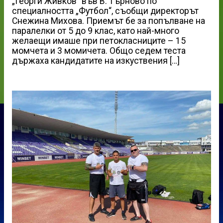
„Георги Живков“ във В. Търново по
специалността „Футбол“, съобщи директорът
Снежина Михова. Приемът бе за попълване на
паралелки от 5 до 9 клас, като най-много
желаещи имаше при петокласниците – 15
момчета и 3 момичета. Общо седем теста
държаха кандидатите на изкуствения […]