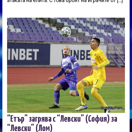
атаката на елита. С това броят на играчите от […]
“Етър” загрява с “Левски” (София) за
“Левски” (Лом)