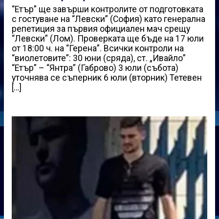
“Етър” ще завърши контролите от подготовката
с гостуване на “Левски” (София) като генерална
репетиция за първия официален мач срещу
“Левски” (Лом). Проверката ще бъде на 17 юли
от 18:00 ч. на “Герена”. Всички контроли на
“виолетовите”: 30 юни (сряда), ст. „Ивайло”
“Етър” – “Янтра” (Габрово) 3 юли (събота)
уточнява се съперник 6 юли (вторник) Тетевен
[…]