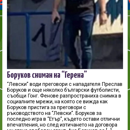
Боруков сниман на “Герена”
“Левски” води преговори с нападателя Преслав
Боруков и още няколко български футболисти,
съобщи Гонг. Фенове разпространиха снимка в
социалните мрежи, на която се вижда как
Боруков пристига за преговори с
ръководството на “Левски”. Боруков за
последно игра в “Етър”, където остави отлични
впечатления, но след изтичането на договора