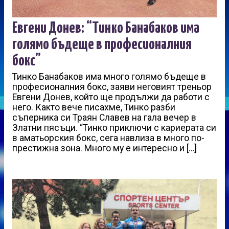
Евгени Донев: “Тинко Банабаков има
голямо бъдеще в професионалния
бокс”
Тинко Банабаков има много голямо бъдеще в
професионалния бокс, заяви неговият треньор
Евгени Донев, който ще продължи да работи с
него. Както вече писахме, Тинко разби
съперника си Траян Славев на гала вечер в
Златни пясъци. “Тинко приключи с кариерата си
в аматьорския бокс, сега навлиза в много по-
престижна зона. Много му е интересно и […]