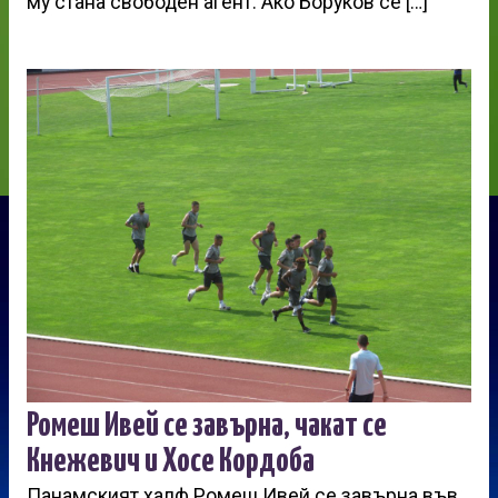
му стана свободен агент. Ако Боруков се […]
Ромеш Ивей се завърна, чакат се
Кнежевич и Хосе Кордоба
Панамският халф Ромеш Ивей се завърна във