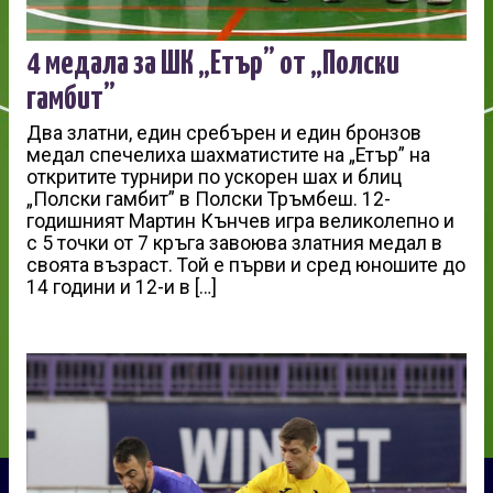
4 медала за ШК „Етър” от „Полски
гамбит”
Два златни, един сребърен и един бронзов
медал спечелиха шахматистите на „Етър” на
откритите турнири по ускорен шах и блиц
„Полски гамбит” в Полски Тръмбеш. 12-
годишният Мартин Кънчев игра великолепно и
с 5 точки от 7 кръга завоюва златния медал в
своята възраст. Той е първи и сред юношите до
14 години и 12-и в […]