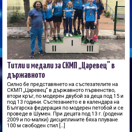
Титли и медали за СКМП „Царевец” в
държавното
Силно бе представянето на състезателите на
СКМП „Царевец” в държавното първенство,
втори кръг, по модерен двубой за деца под 15 и
под 13 години. Състезанието е в календара на
Българска федерация по модерен петобой и се
проведе в Шумен. При децата под 13 г. (родени
2009 и по-малки) дисциплините бяха плуване
100 м свободен стил […]