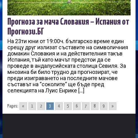
Прогноза за мача Словакия – Испания от
Прогнози.БГ
На 23ти юни от 19:00ч. българско време един
срещу друг излизат съставите на символичния
домакин Словакия и на действителния такъв
Испания, тъй като мачът предстои да се
проведе в андалусийската столица Севиля. За
мнозина би било трудно да прогнозират, че
преди изиграването на последните мачове
съставът на “соколите“ ще бъде пред
селекцията на Луис Енрике […]
Pages:
«
1
2
3
4
5
6
7
8
9
»