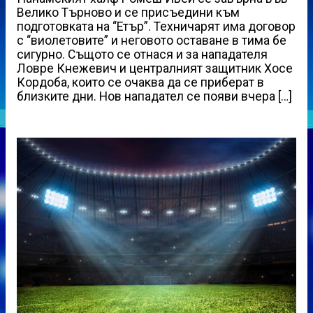
Велико Търново и се присъедини към
подготовката на “Етър”. Техничарят има договор
с “виолетовите” и неговото оставане в тима бе
сигурно. Същото се отнася и за нападателя
Ловре Кнежевич и централният защитник Хосе
Кордоба, които се очаква да се приберат в
близките дни. Нов нападател се появи вчера […]