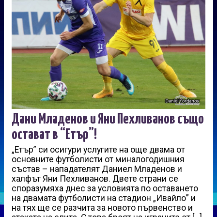
Дани Младенов и Яни Пехливанов също
остават в “Етър”!
„Етър” си осигури услугите на още двама от
основните футболисти от миналогодишния
състав – нападателят Даниел Младенов и
халфът Яни Пехливанов. Двете страни се
споразумяха днес за условията по оставането
на двамата футболисти на стадион „Ивайло” и
на тях ще се разчита за новото първенство и