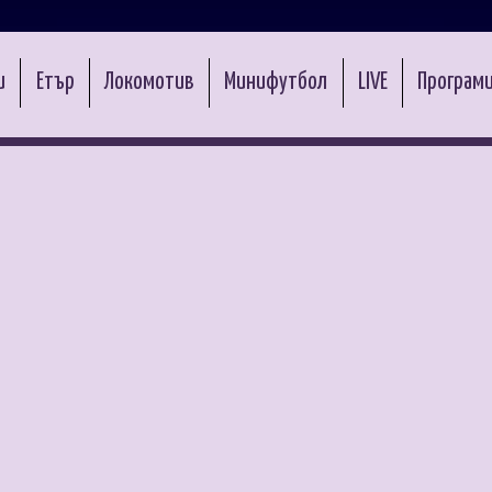
и
Етър
Локомотив
Минифутбол
LIVE
Програми