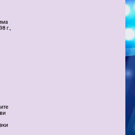
има
8 г.,
иите
ови
овки