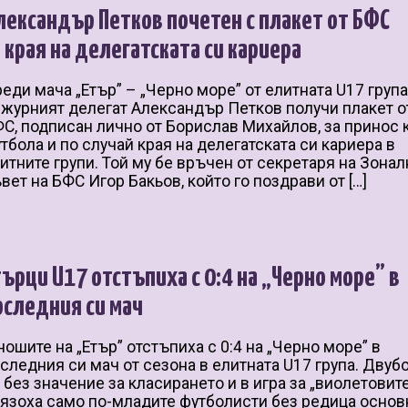
лександър Петков почетен с плакет от БФС
а края на делегатската си кариера
еди мача „Етър” – „Черно море” от елитната U17 груп
журният делегат Александър Петков получи плакет о
С, подписан лично от Борислав Михайлов, за принос
тбола и по случай края на делегатската си кариера в
итните групи. Той му бе връчен от секретаря на Зона
вет на БФС Игор Бакьов, който го поздрави от […]
търци U17 отстъпиха с 0:4 на „Черно море” в
оследния си мач
ошите на „Етър” отстъпиха с 0:4 на „Черно море” в
следния си мач от сезона в елитната U17 група. Двуб
 без значение за класирането и в игра за „виолетовит
язоха само по-младите футболисти без редица основ