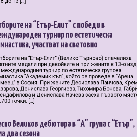
 8 до 13 […]
тборите на “Етър-Елит” с победи в
еждународен турнир по естетическа
имнастика, участват на световно
борите на “Етър-Елит” (Велико Търново) спечелиха
атните медали при девойките и при жените в 13-о из
 международния турнир по естетическа групова
мнастика “Академик къп”, който се проведе в “Арена
меец” в София. При жените Десислава Панчова, Кре
зарова, Денислава Георгиева, Тихомира Бонева, Габр
ендафилова и Денислава Начева заеха първото мяст
.700 точки. […]
еско Великов дебютира в “А” група с “Етър”,
ма два сезона