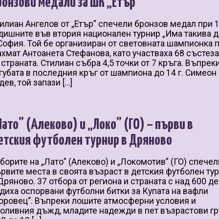
ронзови медали за ШК „Етър”
илиан Ангелов от „Етър” спечели бронзов медал при 1
дишните във втория национален турнир „Има такива д
София. Той бе организиран от световната шампионка 
хмат Антоанета Стефанова, като участваха 68 състез
 страната. Стилиан събра 4,5 точки от 7 кръга. Въпрек
губата в последния кръг от шампиона до 14 г. Симеон
дев, той запази […]
Лато” (Алеково) и „Локо” (ГО) – първи в
етския футболен турнир в Дряново
борите на „Лато” (Алеково) и „Локомотив” (ГО) спече
рвите места в своята възраст в детския футболен ту
Дряново. 37 отбора от региона и страната с над 600 д
диха оспорвани футболни битки за Купата на вафли
оровец“. Въпреки лошите атмосферни условия и
оливния дъжд, младите надежди в пет възрастови гр