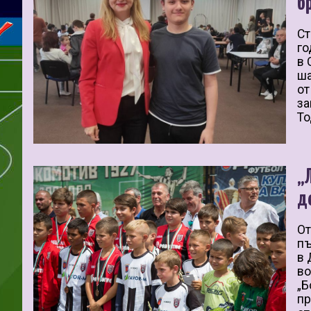
б
Ст
го
в 
ша
от
за
То
„
д
От
пъ
в 
во
„Б
пр