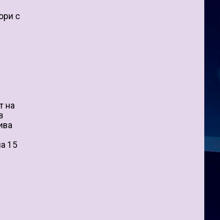
ори с
т на
в
ива
ла 15