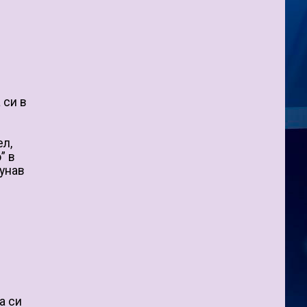
 си в
ел,
” в
Дунав
а си