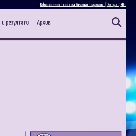
Официалният сайт на Велико Търново |
Янтра ДНЕС
 и резултати
Архив