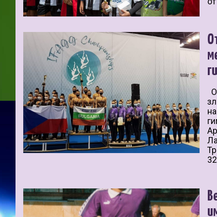
от
О
м
г
От
зл
на
ги
Ар
Ла
Тр
32
В
и