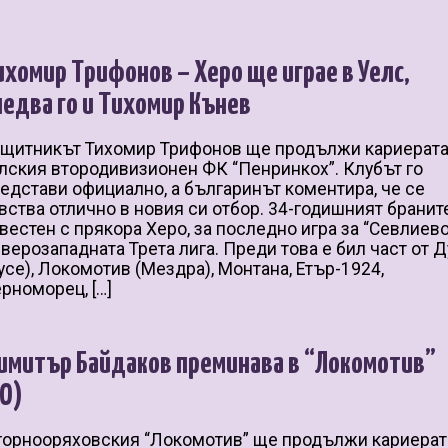
ихомир Трифонов – Херо ще играе в Уелс,
ледва го и Тихомир Кънев
щитникът Тихомир Трифонов ще продължи кариерата
лския втородивизионен ФК “Пенринкох”. Клубът го
едстави официално, а българинът коментира, че се
вства отлично в новия си отбор. 34-годишният бранит
вестен с прякора Херо, за последно игра за “Севлиево
верозападната Трета лига. Преди това е бил част от 
усе), Локомотив (Мездра), Монтана, Етър-1924,
рноморец, […]
имитър Байдаков преминава в “Локомотив”
ГО)
горнооряховския “Локомотив” ще продължи кариерат