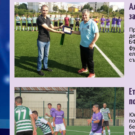
А
з
Пр
де
БФ
фу
ел
съ
Е
п
Юн
по
бе
вл