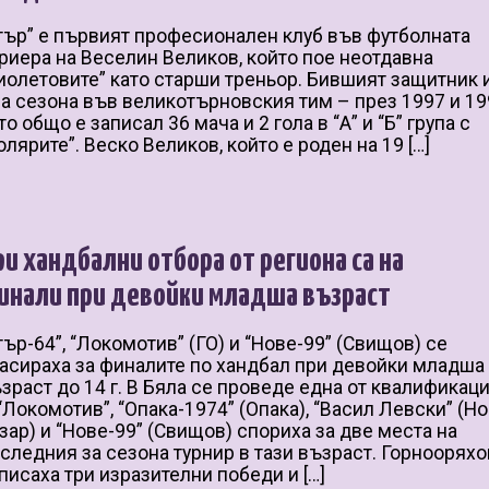
тър” е първият професионален клуб във футболната
риера на Веселин Великов, който пое неотдавна
иолетовите” като старши треньор. Бившият защитник 
а сезона във великотърновския тим – през 1997 и 199
то общо е записал 36 мача и 2 гола в “А” и “Б” група с
олярите”. Веско Великов, който е роден на 19 […]
ри хандбални отбора от региона са на
инали при девойки младша възраст
тър-64”, “Локомотив” (ГО) и “Нове-99” (Свищов) се
асираха за финалите по хандбал при девойки младша
зраст до 14 г. В Бяла се проведе една от квалификац
“Локомотив”, “Опака-1974” (Опака), “Васил Левски” (Н
зар) и “Нове-99” (Свищов) спориха за две места на
следния за сезона турнир в тази възраст. Горноорях
писаха три изразителни победи и […]