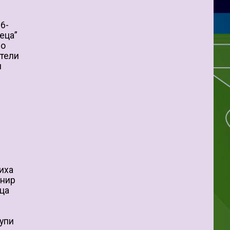
6-
еца”
по
атели
и
лиха
рнир
еца
упи