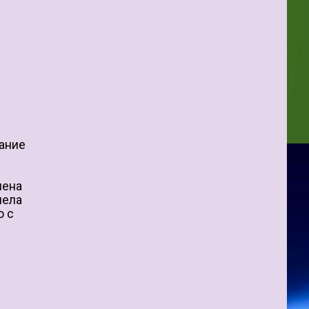
дание
мена
иела
о с