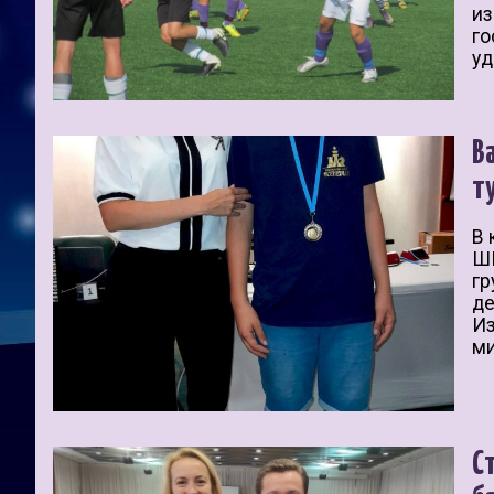
из
го
уд
В
т
В 
ШК
гр
де
Из
ми
С