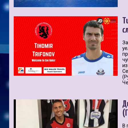
Т
с
За
уе
пр
чу
из
Се
(Р
Че
Д
(
В 