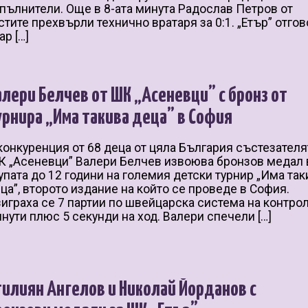
пълнители. Още в 8-ата минута Радослав Петров от
стите прехвърли технично вратаря за 0:1. „Етър” отгов
ар […]
алери Белчев от ШК „Асеневци” с бронз от
урнира „Има такива деца” в София
конкуренция от 68 деца от цяла България състезателя
 „Асеневци” Валери Белчев извоюва бронзов медал 
упата до 12 години на големия детски турнир „Има так
ца”, второто издание на който се проведе в София.
играха се 7 партии по швейцарска система на контро
нути плюс 5 секунди на ход. Валери спечели […]
тилиян Ангелов и Николай Йорданов с