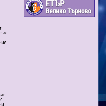
а
т
 към
лния
оят
е”
ни