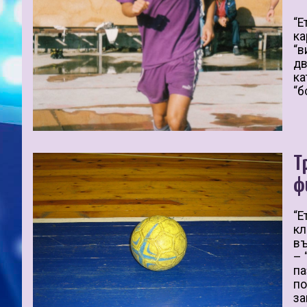
“Е
ка
“в
дв
ка
“б
Т
ф
“Е
кл
въ
– 
па
по
за