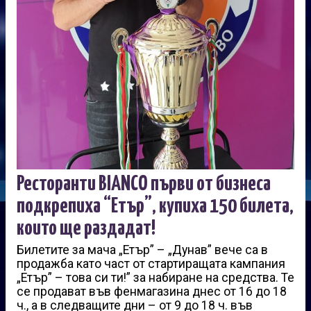
Ресторанти BIANCO първи от бизнеса
подкрепиха “Етър”, купиха 150 билета,
които ще раздадат!
Билетите за мача „Етър” – „Дунав” вече са в
продажба като част от стартиращата кампания
„Етър” – това си ти!” за набиране на средства. Те
се продават във фенмагазина днес от 16 до 18
ч., а в следващите дни – от 9 до 18 ч. във