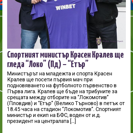
Спортният министър Красен Кралев ще
гледа “Локо” (Пд) – “Етър”
Министърът на младежта и спорта Красен
Кралев ще посети първия мач при
подновяването на футболното първенство в
Първа лига. Кралев ще бъде на трибуните за
срещата между отборите на “Локомотив”
(Пловдив) и “Етър” (Велико Търново) в петък от
18.45 часа на стадион “Локомотив”. Спортният
министър и екип на БФС, воден от и.д.
президент на централата […]