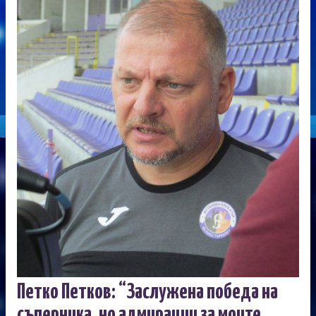
Петко Петков: “Заслужена победа на
съперника, но адмирации за моите