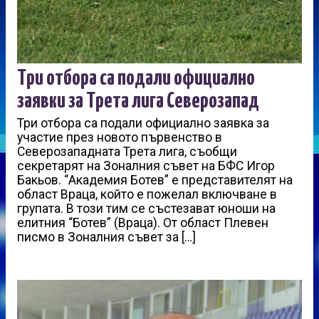
Три отбора са подали официално
заявки за Трета лига Северозапад
Три отбора са подали официално заявка за
участие през новото първенство в
Северозападната Трета лига, съобщи
секретарят на Зоналния съвет на БФС Игор
Бакьов. “Академия Ботев” е представителят на
област Враца, който е пожелал включване в
групата. В този тим се състезават юноши на
елитния “Ботев” (Враца). От област Плевен
писмо в Зоналния съвет за […]