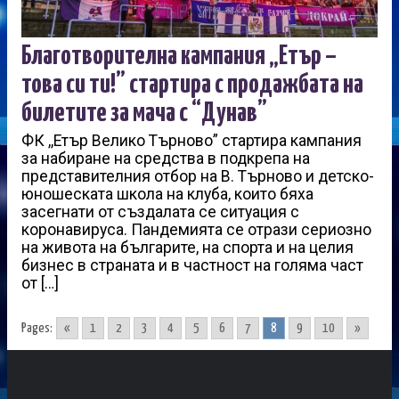
Благотворителна кампания „Етър –
това си ти!” стартира с продажбата на
билетите за мача с “Дунав”
ФК ,,Етър Велико Търново” стартира кампания
за набиране на средства в подкрепа на
представителния отбор на В. Търново и детско-
юношеската школа на клуба, които бяха
засегнати от създалата се ситуация с
коронавируса. Пандемията се отрази сериозно
на живота на българите, на спорта и на целия
бизнес в страната и в частност на голяма част
от […]
Pages:
«
1
2
3
4
5
6
7
8
9
10
»