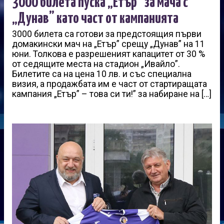
3000 билета пуска „Етър” за мача с
„Дунав” като част от кампанията
3000 билета са готови за предстоящия първи
домакински мач на „Етър” срещу „Дунав” на 11
юни. Толкова е разрешеният капацитет от 30 %
от седящите места на стадион „Ивайло”.
Билетите са на цена 10 лв. и със специална
визия, а продажбата им е част от стартиращата
кампания „Етър” – това си ти!” за набиране на […]