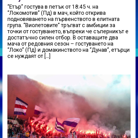
“Етър” гостува в петък от 18:45 ч. на
“Локомотив” (Пд) в мач, който открива
подновяването на първенството в елитната
група. “Виолетовите” тръгват с амбиции за
точки от гостуването, въпреки че съперникът е
достатъчно силен отбор. В оставащите два
мача от редовния сезон – гостуването на
“Локо” (Пд) и домакинството на “Дунав”, етърци
се нуждаят от […]