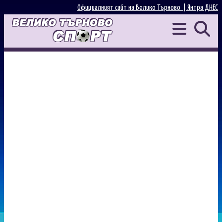
Официалният сайт на Велико Търново |
Янтра ДНЕС