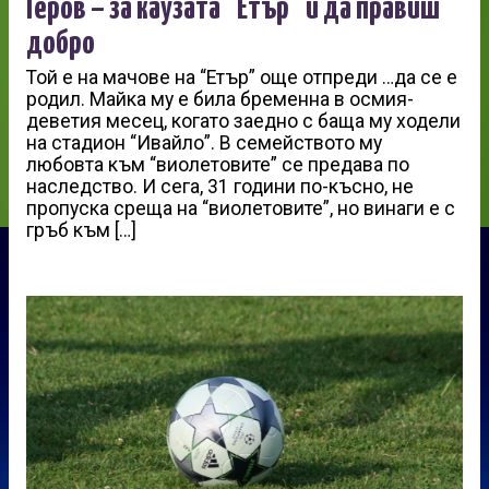
Геров – за каузата “Етър” и да правиш
добро
Той е на мачове на “Етър” още отпреди …да се е
родил. Майка му е била бременна в осмия-
деветия месец, когато заедно с баща му ходели
на стадион “Ивайло”. В семейството му
любовта към “виолетовите” се предава по
наследство. И сега, 31 години по-късно, не
пропуска среща на “виолетовите”, но винаги е с
гръб към […]