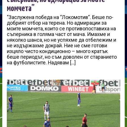
момчета”
“Заслужена победа на “Локомотив”. Беше по-
добрият отбор на терена. Но адмирации за
моите момчета, които се противопоставиха на
съперника в голяма част от мача. Имахме и
няколко шанса, но не успяхме да отбележим и
не издържахме докрай. Ние не сме готови
изцяло чисто кондиционно – много кратък
беше периодът, но съм доволен от старанието
на футболистите. Надявам […]