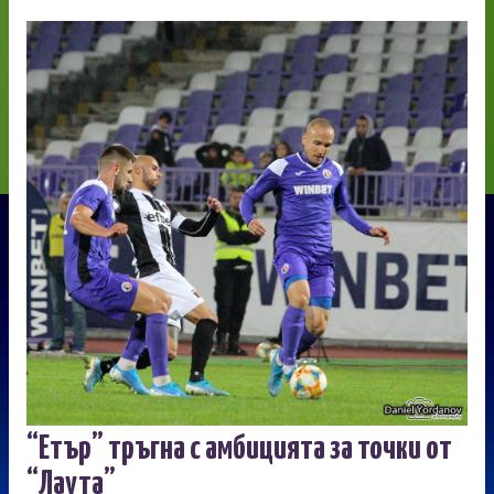
“Етър” тръгна с амбицията за точки от
“Лаута”