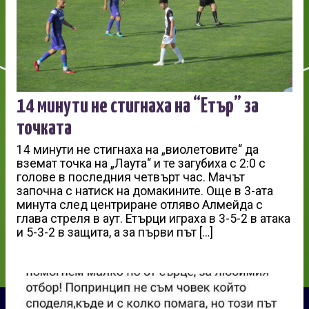
14 минути не стигнаха на “Етър” за
точката
14 минути не стигнаха на „виолетовите“ да
вземат точка на „Лаута“ и те загубиха с 2:0 с
голове в последния четвърт час. Мачът
започна с натиск на домакините. Още в 3-ата
минута след центриране отляво Алмейда с
глава стреля в аут. Етърци играха в 3-5-2 в атака
и 5-3-2 в защита, а за първи път […]