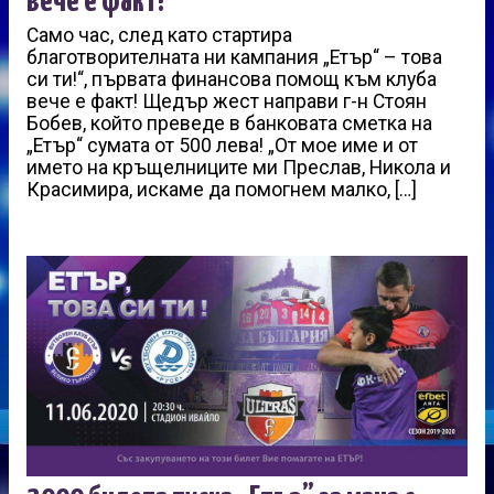
вече е факт!
Само час, след като стартира
благотворителната ни кампания „Етър“ – това
си ти!“, първата финансова помощ към клуба
вече е факт! Щедър жест направи г-н Стоян
Бобев, който преведе в банковата сметка на
„Етър“ сумата от 500 лева! „От мое име и от
името на кръщелниците ми Преслав, Никола и
Красимира, искаме да помогнем малко, […]