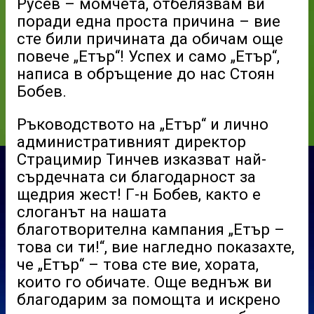
Русев – момчета, отбелязвам ви
поради една проста причина – вие
сте били причината да обичам още
повече „Етър“! Успех и само „Етър“,
написа в обръщение до нас Стоян
Бобев.
Ръководството на „Етър“ и лично
административният директор
Страцимир Тинчев изказват най-
сърдечната си благодарност за
щедрия жест! Г-н Бобев, както е
слоганът на нашата
благотворителна кампания „Етър –
това си ти!“, вие нагледно показахте,
че „Етър“ – това сте вие, хората,
които го обичате. Още веднъж ви
благодарим за помощта и искрено