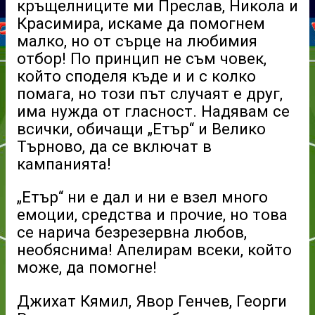
кръщелниците ми Преслав, Никола и
Красимира, искаме да помогнем
малко, но от сърце на любимия
отбор! По принцип не съм човек,
който споделя къде и и с колко
помага, но този път случаят е друг,
има нужда от гласност. Надявам се
всички, обичащи „Етър“ и Велико
Търново, да се включат в
кампанията!
„Етър“ ни е дал и ни е взел много
емоции, средства и прочие, но това
се нарича безрезервна любов,
необяснима! Апелирам всеки, който
може, да помогне!
Джихат Кямил, Явор Генчев, Георги