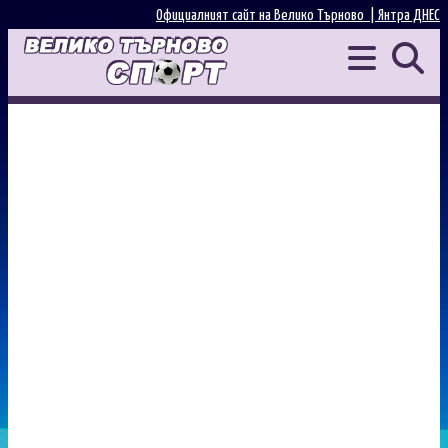
Официалният сайт на Велико Търново |
Янтра ДНЕС