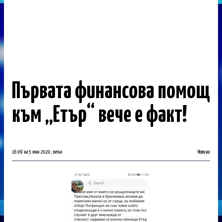
Първата финансова помощ
към „Етър“ вече е факт!
16:09 на 5 юни 2020, петък
Новини