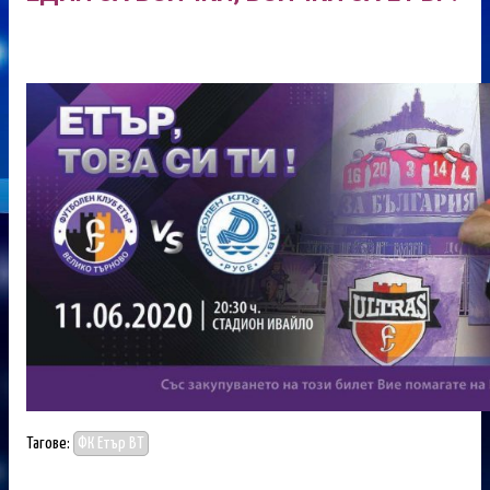
Тагове:
ФК Етър ВТ