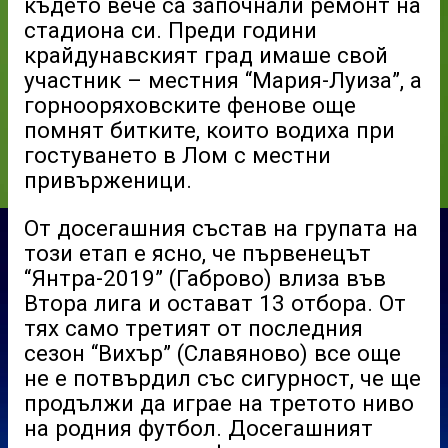
където вече са започнали ремонт на
стадиона си. Преди години
крайдунавският град имаше свой
участник – местния “Мария-Луиза”, а
горнооряховските фенове още
помнят битките, които водиха при
гостуването в Лом с местни
привърженици.
От досегашния състав на групата на
този етап е ясно, че първенецът
“Янтра-2019” (Габрово) влиза във
Втора лига и остават 13 отбора. От
тях само третият от последния
сезон “Вихър” (Славяново) все още
не е потвърдил със сигурност, че ще
продължи да играе на третото ниво
на родния футбол. Досегашният