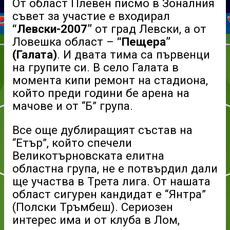
От област Плевен писмо в Зоналния
съвет за участие е входирал
“Левски-2007”
от град Левски, а от
Ловешка област –
“Пещера”
(Галата)
. И двата тима са първенци
на групите си. В село Галата в
момента кипи ремонт на стадиона,
който преди години бе арена на
мачове и от “Б” група.
Все още дублиращият състав на
“Етър”, който спечели
Великотърновската елитна
областна група, не е потвърдил дали
ще участва в Трета лига. От нашата
област сигурен кандидат е “Янтра”
(Полски Тръмбеш). Сериозен
интерес има и от клуба в Лом,