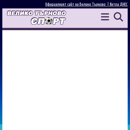
Официалният сайт на Велико Търново |
Янтра ДНЕС