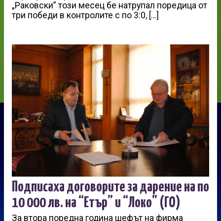
„Раковски” този месец бе натрупал поредица от
три победи в контролите с по 3:0, […]
Подписаха договорите за дарение на по
10 000 лв. на “Етър” и “Локо” (ГО)
За втора поредна година шефът на фирма