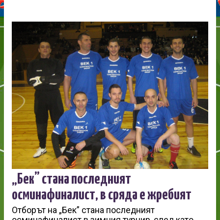
„Бек” стана последният
осминафиналист, в сряда е жребият
Отборът на „Бек” стана последният
осминафиналист в зимния турнир, след като