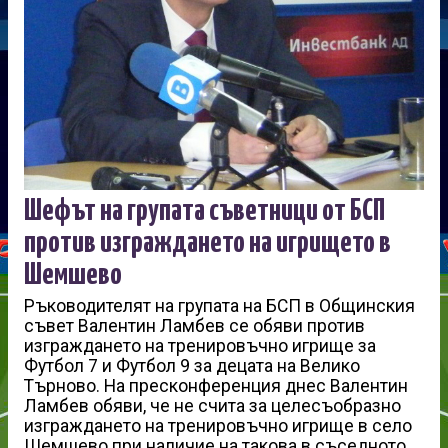
Шефът на групата съветници от БСП
против изграждането на игрището в
Шемшево
Ръководителят на групата на БСП в Общинския
съвет Валентин Ламбев се обяви против
изграждането на тренировъчно игрище за
Футбол 7 и Футбол 9 за децата на Велико
Търново. На пресконференция днес Валентин
Ламбев обяви, че не счита за целесъобразно
изграждането на тренировъчно игрище в село
Шемшево при наличие на такова в съседното