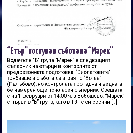
“Етър” гостува в събота на “Марек”
Водачът в “Б” група “Марек” е следващият
съперник на етърци в контролите от
предсезонната подготовка. “Виолетовите”
трябваше в събота да играят с “Ботев”
(Гълъбово), но контролата пропадна и веднага
бе намерен още по-класен съперник. Срещата
е на 1 февруари от 14:00 ч. в Бобошево. “Марек”
е първи в “Б” група, като в 13-те си есенни […]