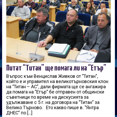
Питат “Титан” ще помага ли на “Етър”
Въпрос към Венцислав Живков от “Титан”,
който е и управител на великотърновския клон
на “Титан – АС”, дали фирмата ще се ангажира
да помага на “Етър” бе отправен от общински
съветници по време на дискусията за
удължаване с 5 г. на договора на “Титан” за
Велико Търново. Ето какво пише в. “Янтра
ДНЕС” по […]