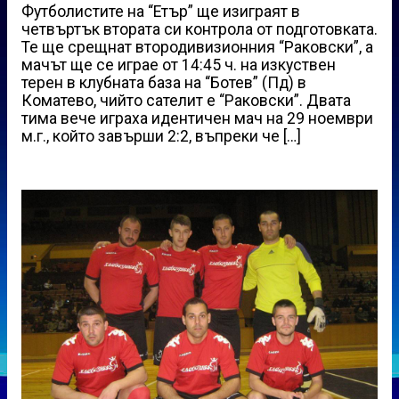
Футболистите на “Етър” ще изиграят в
четвъртък втората си контрола от подготовката.
Те ще срещнат втородивизионния “Раковски”, а
мачът ще се играе от 14:45 ч. на изкуствен
терен в клубната база на “Ботев” (Пд) в
Коматево, чийто сателит е “Раковски”. Двата
тима вече играха идентичен мач на 29 ноември
м.г., който завърши 2:2, въпреки че […]