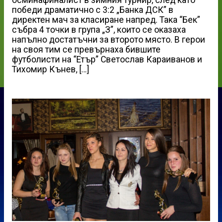
победи драматично с 3:2 „Банка ДСК” в
директен мач за класиране напред. Така “Бек”
събра 4 точки в група „З”, които се оказаха
напълно достатъчни за второто място. В герои
на своя тим се превърнаха бившите
футболисти на “Етър” Светослав Караиванов и
Тихомир Кънев, […]