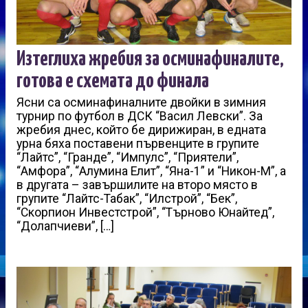
Изтеглиха жребия за осминафиналите,
готова е схемата до финала
Ясни са осминафиналните двойки в зимния
турнир по футбол в ДСК “Васил Левски”. За
жребия днес, който бе дирижиран, в едната
урна бяха поставени първенците в групите
“Лайтс”, “Гранде”, “Импулс”, “Приятели”,
“Амфора”, “Алумина Елит”, “Яна-1” и “Никон-М”, а
в другата – завършилите на второ място в
групите “Лайтс-Табак”, “Илстрой”, “Бек”,
“Скорпион Инвестстрой”, “Търново Юнайтед”,
“Долапчиеви”, […]