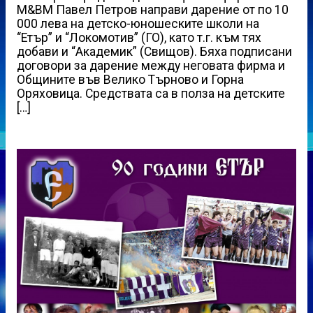
M&BM Павел Петров направи дарение от по 10
000 лева на детско-юношеските школи на
“Етър” и “Локомотив” (ГО), като т.г. към тях
добави и “Академик” (Свищов). Бяха подписани
договори за дарение между неговата фирма и
Общините във Велико Търново и Горна
Оряховица. Средствата са в полза на детските
[…]