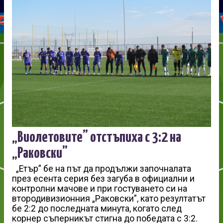
„Виолетовите” отстъпиха с 3:2 на
„Раковски”
„Етър” бе на път да продължи започналата
през есента серия без загуба в официални и
контролни мачове и при гостуването си на
втородивизионния „Раковски”, като резултатът
бе 2:2 до последната минута, когато след
корнер съперникът стигна до победата с 3:2.