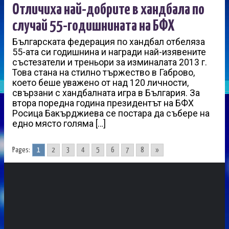
Отличиха най-добрите в хандбала по
случай 55-годишнината на БФХ
Българската федерация по хандбал отбеляза
55-ата си годишнина и награди най-изявените
състезатели и треньори за изминалата 2013 г.
Това стана на стилно тържество в Габрово,
което беше уважено от над 120 личности,
свързани с хандбалната игра в България. За
втора поредна година президентът на БФХ
Росица Бакърджиева се постара да събере на
едно място голяма […]
Pages:
1
2
3
4
5
6
7
8
»