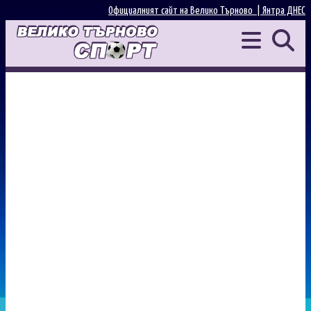
Официалният сайт на Велико Търново |
Янтра ДНЕС