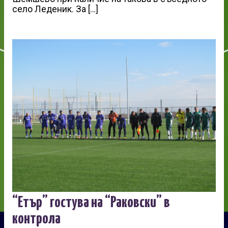
село Леденик. За […]
“Етър” гостува на “Раковски” в
контрола