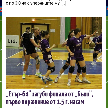
с по 3:0 на съперниците му. […]
„Етър-64” загуби финала от „Бъки”,
първо поражение от 1.5 г. насам