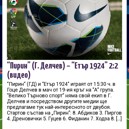
“Пирин” (Г. Делчев) – “Етър 1924” 2:2
(видео)
“Пирин” (ГД) и “Етър 1924″ играят от 15:30 ч. в
Гоце Делчев в мач от 19-ия кръг на “А” група.
“Велико Търново спорт” няма свой екип в Г.
Делчев и посредством другите медии ще
предлагаме тук най-интересното от двубоя.
Стартов състав на „Пирин”: 8. Абдиков 3. Пиргов
4. Дреновички 5. Гуцев 6. Фиданин 7. Ходза 8. […]