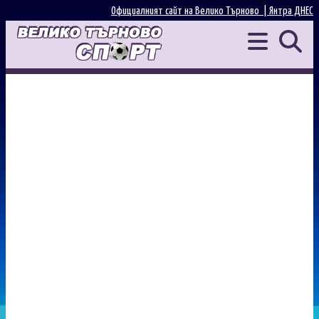
Официалният сайт на Велико Търново |
Янтра ДНЕС