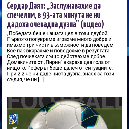
Сердар Даят: „Заслужавахме да
спечелим, в 93-ата минута не ни
дадоха очевадна дузпа” (видео)
„Победата беше нашата цел в този двубой.
Първото полувреме играхме много добре и
имахме три чисти възможности да поведем.
Все пак вкарахме и поведохме в резултата.
След почивката също действахме добре.
Домакините от „Пирин” вкараха два гола от
нищото. Реферът беше далеч от ситуациите.
При 2:2 не ни даде чиста дузпа, знаех за този
съдия, че ни […]