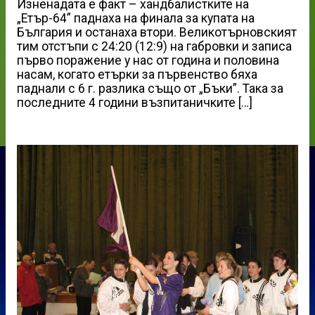
Изненадата е факт – хандбалистките на
„Етър-64” паднаха на финала за купата на
България и останаха втори. Великотърновският
тим отстъпи с 24:20 (12:9) на габровки и записа
първо поражение у нас от година и половина
насам, когато етърки за първенство бяха
паднали с 6 г. разлика също от „Бъки”. Така за
последните 4 години възпитаничките […]