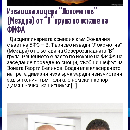
Извадиха лидера “Локомотив”
(Мездра) от “В” група по искане на
ФИФА
Дисциплинарната комисия към Зоналния
съвет на БФС – В. Търново извади “Локомотив”
(Мездра) от състава на Северозападната “В”
група. Решението е взето по искане на ФИФА на
заседание проведено снощи, съобщи шефът на
Зоната Георги Велинов. Водачът в класирането
на трета дивизия изхвърча заради неизчистени
задължения към поляка с немски паспорт
Дамян Рачка. Защитникът […]