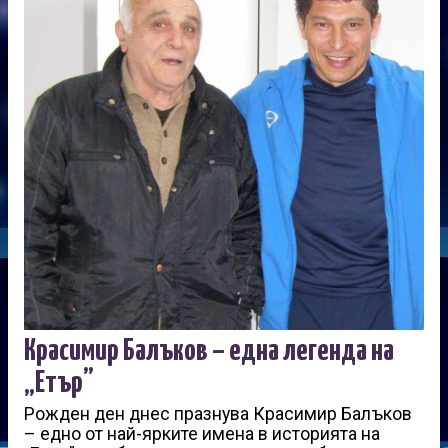
Красимир Балъков – една легенда на
„Етър”
Рожден ден днес празнува Красимир Балъков
– едно от най-ярките имена в историята на