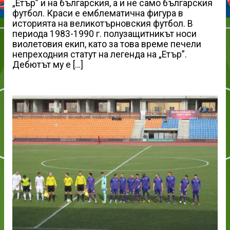
„Етър” и на българския, а и не само българския
футбол. Краси e емблематична фигура в
историята на великотърновския футбол. В
периода 1983-1990 г. полузащитникът носи
виолетовия екип, като за това време печели
непреходния статут на легенда на „Етър”.
Дебютът му е […]