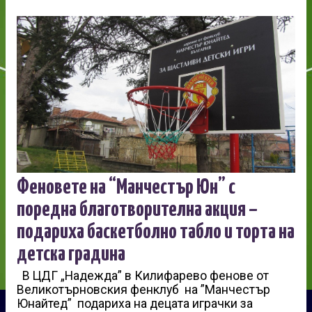
Феновете на “Манчестър Юн” с
поредна благотворителна акция –
подариха баскетболно табло и торта на
детска градина
В ЦДГ „Надежда” в Килифарево фенове от
Великотърновския фенклуб на ”Манчестър
Юнайтед” подариха на децата играчки за