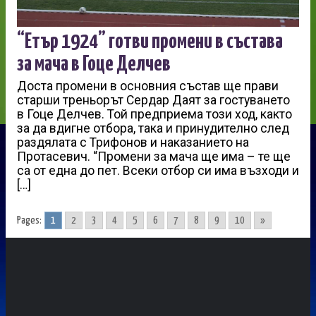
“Етър 1924” готви промени в състава
за мача в Гоце Делчев
Доста промени в основния състав ще прави
старши треньорът Сердар Даят за гостуването
в Гоце Делчев. Той предприема този ход, както
за да вдигне отбора, така и принудително след
раздялата с Трифонов и наказанието на
Протасевич. “Промени за мача ще има – те ще
са от една до пет. Всеки отбор си има възходи и
[…]
Pages:
1
2
3
4
5
6
7
8
9
10
»