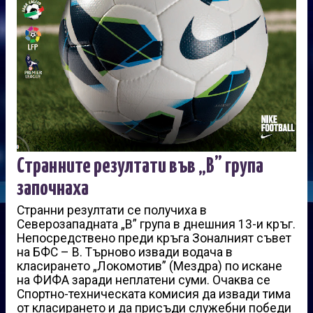
Странните резултати във „В” група
започнаха
Странни резултати се получиха в
Северозападната „В” група в днешния 13-и кръг.
Непосредствено преди кръга Зоналният съвет
на БФС – В. Търново извади водача в
класирането „Локомотив” (Мездра) по искане
на ФИФА заради неплатени суми. Очаква се
Спортно-техническата комисия да извади тима
от класирането и да присъди служебни победи