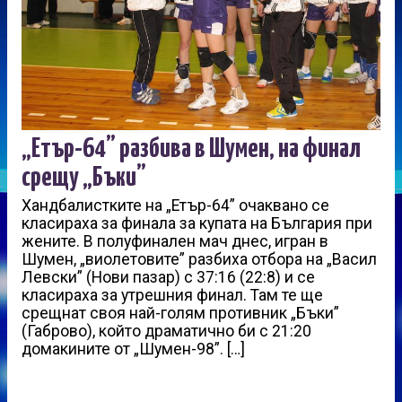
„Етър-64” разбива в Шумен, на финал
срещу „Бъки”
Хандбалистките на „Етър-64” очаквано се
класираха за финала за купата на България при
жените. В полуфинален мач днес, игран в
Шумен, „виолетовите” разбиха отбора на „Васил
Левски” (Нови пазар) с 37:16 (22:8) и се
класираха за утрешния финал. Там те ще
срещнат своя най-голям противник „Бъки”
(Габрово), който драматично би с 21:20
домакините от „Шумен-98”. […]