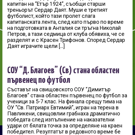
капитан на “Етър 1924”, съобщи старши
треньорът Сердар Даят. Муши е третият
футболист, който тази пролет слага
капитанската лента, след като първо по време
на подготовката в Анталия си тръгна Николай
Петров, а тази седмица от клуба обявиха, че се
разделят и с Красен Трифонов. Според Сердар
Даят играчите щели […]
СОУ “Д. Благоев” (Св) стана областен
първенец по футбол
Съставът на свищовското СОУ “Димитър
Благоев” стана областен първенец по футбол за
ученици за 5-7 клас. На финала срещу тима на
ОУ “Св. Патриарх Евтимий”, игран на терена в
Павликени, свищовлии грабнаха драматично
победата след изпълнение на наказателни
удари от бялата точка за определяне на краен
победител. Резултатът в редовното време бе