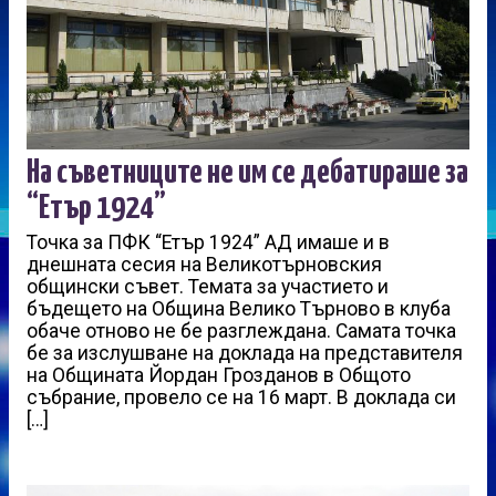
На съветниците не им се дебатираше за
“Етър 1924”
Точка за ПФК “Етър 1924” АД имаше и в
днешната сесия на Великотърновския
общински съвет. Темата за участието и
бъдещето на Община Велико Търново в клуба
обаче отново не бе разглеждана. Самата точка
бе за изслушване на доклада на представителя
на Общината Йордан Грозданов в Общото
събрание, провело се на 16 март. В доклада си
[…]