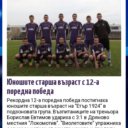
Юношите старша възраст с 12-а
поредна победа
Рекордна 12-а поредна победа постигнаха
юношите старша възраст на “Етър 1924” в
подзоновата група. Възпитаниците на треньора
Борислав Евтимов удариха с 3:1 в Дряново
местния “Локомотив”. “Виолетовите” упражниха