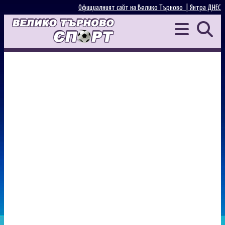
Официалният сайт на Велико Търново |
Янтра ДНЕС