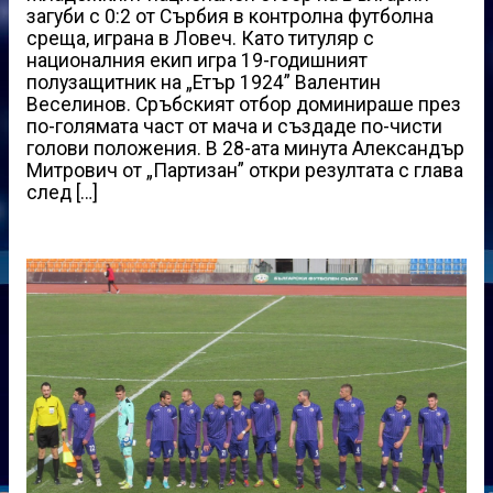
загуби с 0:2 от Сърбия в контролна футболна
среща, играна в Ловеч. Като титуляр с
националния екип игра 19-годишният
полузащитник на „Етър 1924” Валентин
Веселинов. Сръбският отбор доминираше през
по-голямата част от мача и създаде по-чисти
голови положения. В 28-ата минута Александър
Митрович от „Партизан” откри резултата с глава
след […]