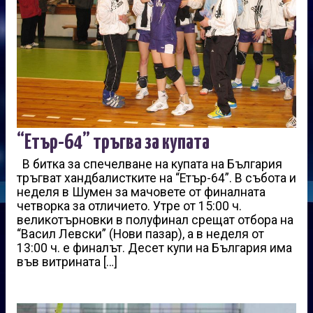
“Етър-64” тръгва за купата
В битка за спечелване на купата на България
тръгват хандбалистките на “Етър-64”. В събота и
неделя в Шумен за мачовете от финалната
четворка за отличието. Утре от 15:00 ч.
великотърновки в полуфинал срещат отбора на
“Васил Левски” (Нови пазар), а в неделя от
13:00 ч. е финалът. Десет купи на България има
във витрината […]