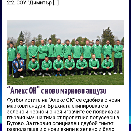
2:2. СОУ “Димитър […]
“Алекс ОК” с нови маркови анцузи
Футболистите на “Алекс ОК” се сдобиха с нови
маркови анцузи. Връхната екипировка е в
зелено и черно и с нея играчите се появиха за
първия мач на тима от пролетния полусезон в
Бутово. За първия официален двубой тимът
разполагаше и с нови екипи в зелено и бяло