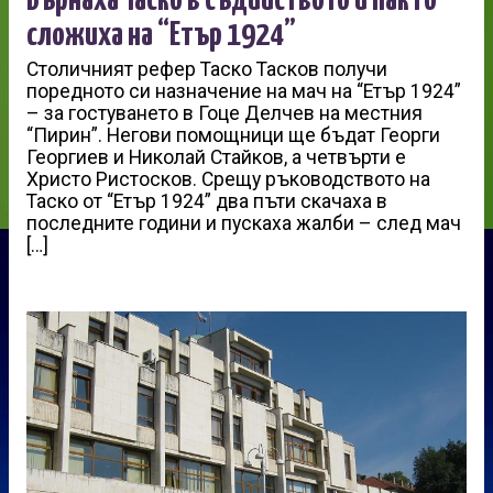
Върнаха Таско в съдийството и пак го
сложиха на “Етър 1924”
Столичният рефер Таско Тасков получи
поредното си назначение на мач на “Етър 1924”
– за гостуването в Гоце Делчев на местния
“Пирин”. Негови помощници ще бъдат Георги
Георгиев и Николай Стайков, а четвърти е
Христо Ристосков. Срещу ръководството на
Таско от “Етър 1924” два пъти скачаха в
последните години и пускаха жалби – след мач
[…]