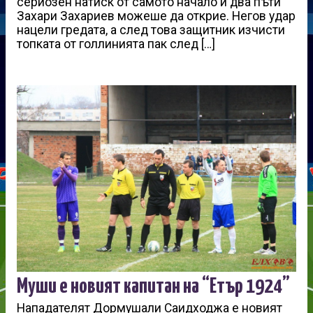
сериозен натиск от самото начало и два пъти
Захари Захариев можеше да открие. Негов удар
нацели гредата, а след това защитник изчисти
топката от голлинията пак след […]
Муши е новият капитан на “Етър 1924”
Нападателят Дормушали Саидходжа е новият