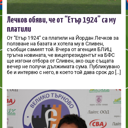
Лечков обяви, че от “Етър 1924” са му
платили
От “Етър 1924” са платили на Йордан Лечков за
ползване на базата и хотела му в Сливен,
съобщи самият той. Вчера от агенция БЛИЦ
тръгна новината, че вицепрезидентът на БФС
ще изгони отбора от Сливен, ако още същата
вечер не получи дължимата сума. Публикувано
бе и интервю с него, в което той дава срок до […]