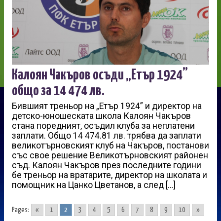
Калоян Чакъров осъди „Етър 1924”
общо за 14 474 лв.
Бившият треньор на „Етър 1924” и директор на
детско-юношеската школа Калоян Чакъров
стана поредният, осъдил клуба за неплатени
заплати. Общо 14 474.81 лв. трябва да заплати
великотърновският клуб на Чакъров, постанови
със свое решение Великотърновският районен
съд. Калоян Чакъров през последните години
бе треньор на вратарите, директор на школата и
помощник на Цанко Цветанов, а след […]
Pages:
«
1
2
3
4
5
6
7
8
9
10
»