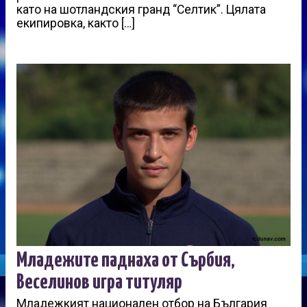
като на шотландския гранд “Селтик”. Цялата
екипировка, както […]
Младежите паднаха от Сърбия,
Веселинов игра титуляр
Младежкият национален отбор на България