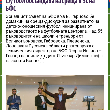
футбол обсъждаха на среща в ЗС на
БФС
Зоналният съвет на БФС във В. Търново бе
домакин на среща-дискусия за развитието на
детско-юношеския футбол, инициирана от
ръководството на футболната централа. Над 55
ръководители на школи и треньори от
Великотърновска, Габровска, Плевенска,
Ловешка и Русенска области разговаряха с
техническия директор на БФС Георги Иванов –
Гонзо, главния методист Лъчезар Димов, шефа
на зоната Бончо […]