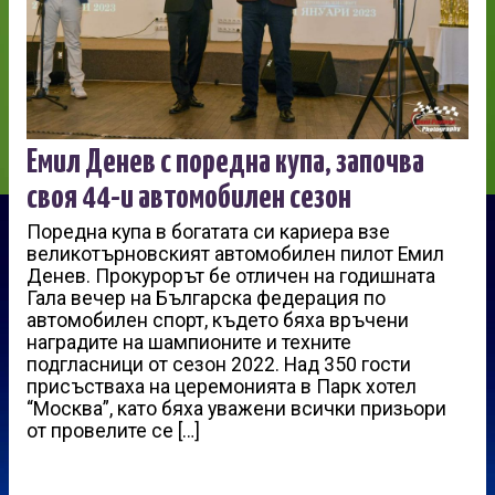
Емил Денев с поредна купа, започва
своя 44-и автомобилен сезон
Поредна купа в богатата си кариера взе
великотърновският автомобилен пилот Емил
Денев. Прокурорът бе отличен на годишната
Гала вечер на Българска федерация по
автомобилен спорт, където бяха връчени
наградите на шампионите и техните
подгласници от сезон 2022. Над 350 гости
присъстваха на церемонията в Парк хотел
“Москва”, като бяха уважени всички призьори
от провелите се […]