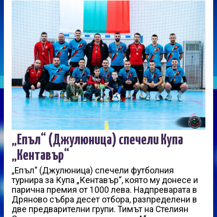
„Епъл“ (Джулюница) спечели Купа
„Кентавър“
„Епъл“ (Джулюница) спечели футболния
турнира за Купа „Кентавър“, която му донесе и
парична премия от 1000 лева. Надпреварата в
Дряново събра десет отбора, разпределени в
две предварителни групи. Тимът на Стелиян