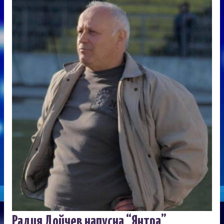
Радия Дойчев напусна “Янтра”