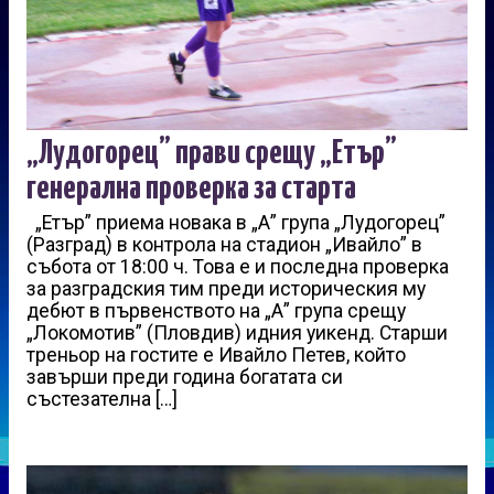
„Лудогорец” прави срещу „Етър”
генерална проверка за старта
„Етър” приема новака в „А” група „Лудогорец”
(Разград) в контрола на стадион „Ивайло” в
събота от 18:00 ч. Това е и последна проверка
за разградския тим преди историческия му
дебют в първенството на „А” група срещу
„Локомотив” (Пловдив) идния уикенд. Старши
треньор на гостите е Ивайло Петев, който
завърши преди година богатата си
състезателна […]