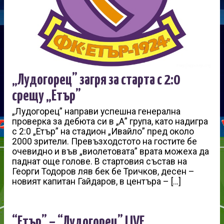
„Лудогорец” загря за старта с 2:0
срещу „Етър”
„Лудогорец” направи успешна генерална
проверка за дебюта си в „А” група, като надигра
с 2:0 „Етър” на стадион „Ивайло” пред около
2000 зрители. Превъзходстото на гостите бе
очевидно и във „виолетовата” врата можеха да
паднат още голове. В стартовия състав на
Георги Тодоров ляв бек бе Тричков, десен –
новият капитан Гайдаров, в центъра – […]
“Етър” – “Лудогорец” LIVE