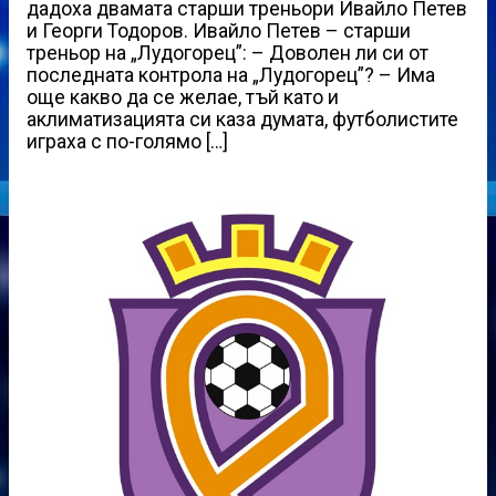
дадоха двамата старши треньори Ивайло Петев
и Георги Тодоров. Ивайло Петев – старши
треньор на „Лудогорец”: – Доволен ли си от
последната контрола на „Лудогорец”? – Има
още какво да се желае, тъй като и
аклиматизацията си каза думата, футболистите
играха с по-голямо […]