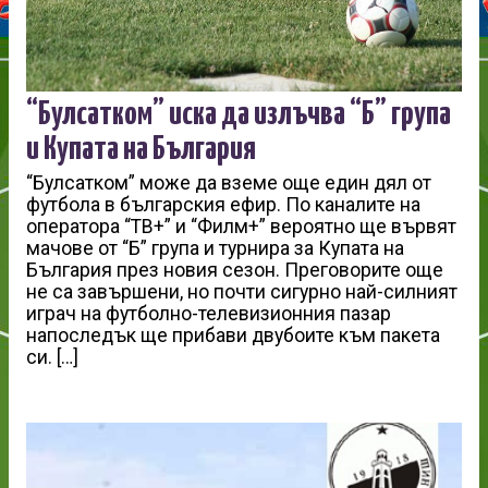
“Булсатком” иска да излъчва “Б” група
и Купата на България
“Булсатком” може да вземе още един дял от
футбола в българския ефир. По каналите на
оператора “ТВ+” и “Филм+” вероятно ще вървят
мачове от “Б” група и турнира за Купата на
България през новия сезон. Преговорите още
не са завършени, но почти сигурно най-силният
играч на футболно-телевизионния пазар
напоследък ще прибави двубоите към пакета
си. […]