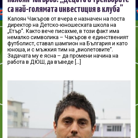
са най-голямата инвестиция в клуба”
Калоян Чакъров от вчера е назначен на поста
директор на Детско-юношеската школа на
„Етър”. Както вече писахме, в този факт има
немалко символика – Чакъров е единственият
футболист, ставал шампион на България и като
юноша, и с мъжкия тим на „виолетовите”.
Задачата му е ясна – да промени начина на
работа в ДЮШ, да въведе […]