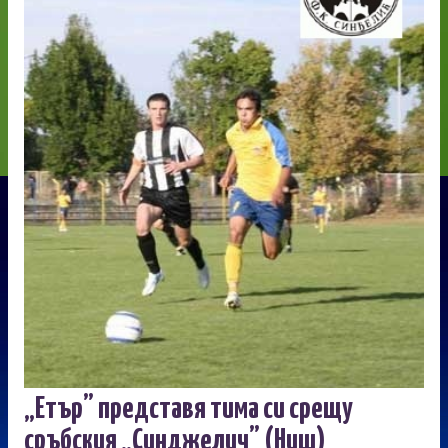
„Етър” представя тима си срещу
сръбския „Синджелич” (Ниш)