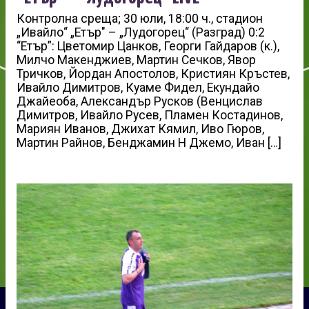
Контролна среща; 30 юли, 18:00 ч., стадион
„Ивайло“ „Етър″ – „Лудогорец“ (Разград) 0:2
“Етър”: Цветомир Цанков, Георги Гайдаров (к.),
Милчо Макенджиев, Мартин Сечков, Явор
Тричков, Йордан Апостолов, Кристиян Кръстев,
Ивайло Димитров, Куаме Фидел, Екундайо
Джайеоба, Александър Русков (Венцислав
Димитров, Ивайло Русев, Пламен Костадинов,
Мариян Иванов, Джихат Кямил, Иво Гюров,
Мартин Райнов, Бенджамин Н Джемо, Иван […]