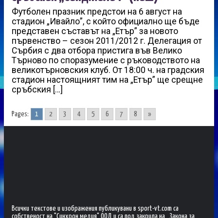
Футболен празник предстои на 6 август на
стадион „Ивайло”, с който официално ще бъде
представен съставът на „Етър” за новото
първенство – сезон 2011/2012 г. Делегация от
Сърбия с два отбора пристига във Велико
Търново по споразумение с ръководството на
великотърновския клуб. От 18:00 ч. на градския
стадион настоящният тим на „Етър” ще срещне
сръбския […]
Pages:
1
2
3
4
5
6
7
8
»
Всички текстове и изображения публикувани в sport-vt.com са
собственост на "Синхрон медия" ООД и са под закрила на „Закона за