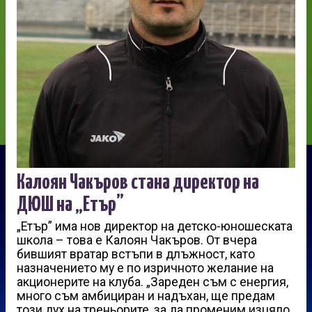
Калоян Чакъров стана директор на
ДЮШ на „Етър”
„Етър” има нов директор на детско-юношеската
школа – това е Калоян Чакъров. От вчера
бившият вратар встъпи в длъжност, като
назначението му е по изричното желание на
акционерите на клуба. „Зареден съм с енергия,
много съм амбициран и надъхан, ще предам
този дух на треньорите, за да променим изцяло