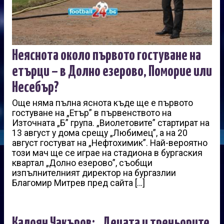
Неяснота около първото гостуване на
етърци – в Долно езерово, Поморие или
Несебър?
Още няма пълна яснота къде ще е първото
гостуване на „Етър” в първенството на
Източната „Б” група. „Виолетовите” стартират на
13 август у дома срещу „Любимец”, а на 20
август гостуват на „Нефтохимик”. Най-вероятно
този мач ще се играе на стадиона в бургаския
квартал „Долно езерово”, съобщи
изпълнителният директор на бургазлии
Благомир Митрев пред сайта […]
Калоян Чакъров: „Децата и треньорите