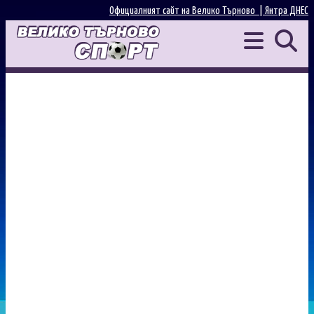
Официалният сайт на Велико Търново |
Янтра ДНЕС