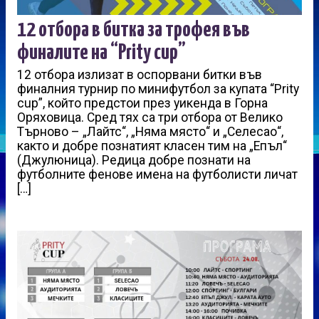
12 отбора в битка за трофея във
финалите на “Prity cup”
12 отбора излизат в оспорвани битки във
финалния турнир по минифутбол за купата “Prity
cup”, който предстои през уикенда в Горна
Оряховица. Сред тях са три отбора от Велико
Търново – „Лайтс“, „Няма място“ и „Селесао“,
както и добре познатият класен тим на „Епъл“
(Джулюница). Редица добре познати на
футболните фенове имена на футболисти личат
[…]