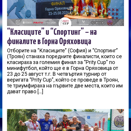
“Класиците” и “Спортинг” – на
финалите в Горна Оряховица
Отборите на “Класиците” (София) и “Спортинг”
(Троян) станаха поредните финалисти, които се
класираха за големия финал за “Prity Cup” по
минифутбол, който ще е в Горна Оряховица от
23 до 25 август т.г. В четвъртия турнир от
веригата “Prity Cup”, който се проведе в Троян,
те триумфираха на първите две места, които им
дават право […]