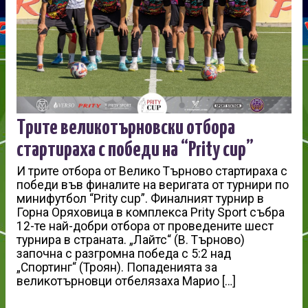
Трите великотърновски отбора
стартираха с победи на “Prity cup”
И трите отбора от Велико Търново стартираха с
победи във финалите на веригата от турнири по
минифутбол “Prity cup”. Финалният турнир в
Горна Оряховица в комплекса Prity Sport събра
12-те най-добри отбора от проведените шест
турнира в страната. „Лайтс“ (В. Търново)
започна с разгромна победа с 5:2 над
„Спортинг“ (Троян). Попаденията за
великотърновци отбелязаха Марио […]