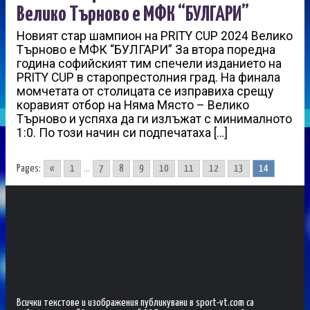
Велико Търново е МФК “БУЛГАРИ”
Новият стар шампион на PRITY CUP 2024 Велико
Търново е МФК “БУЛГАРИ” За втора поредна
година софийският тим спечели изданието на
PRITY CUP в старопрестолния град. На финала
момчетата от столицата се изправиха срещу
коравият отбор на Няма Място – Велико
Търново и успяха да ги излъжат с минималното
1:0. По този начин си подпечатаха […]
Pages:
«
1
...
7
8
9
10
11
12
13
14
Всички текстове и изображения публикувани в sport-vt.com са