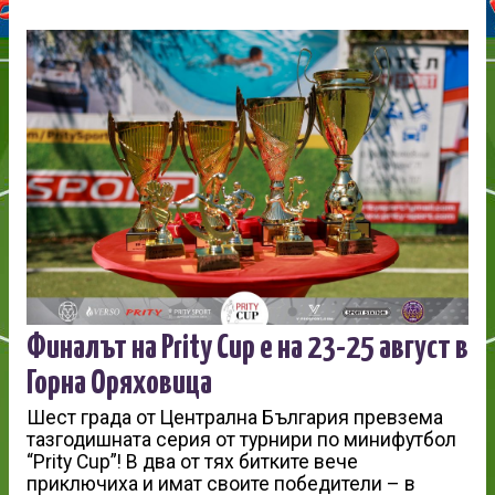
Финалът на Prity Cup е на 23-25 август в
Горна Оряховица
Шест града от Централна България превзема
тазгодишната серия от турнири по минифутбол
“Prity Cup”! В два от тях битките вече
приключиха и имат своите победители – в