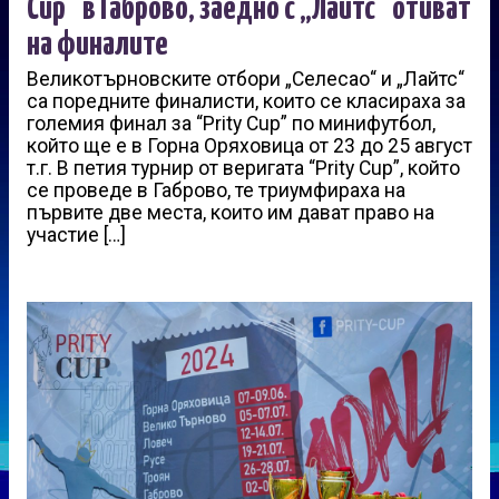
Cup” в Габрово, заедно с „Лайтс“ отиват
на финалите
Великотърновските отбори „Селесао“ и „Лайтс“
са поредните финалисти, които се класираха за
големия финал за “Prity Cup” по минифутбол,
който ще е в Горна Оряховица от 23 до 25 август
т.г. В петия турнир от веригата “Prity Cup”, който
се проведе в Габрово, те триумфираха на
първите две места, които им дават право на
участие […]