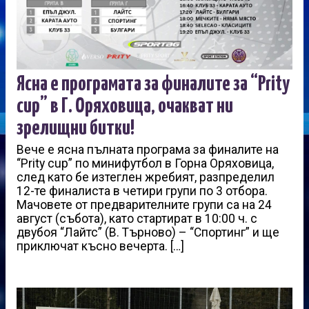
Ясна е програмата за финалите за “Prity
cup” в Г. Оряховица, очакват ни
зрелищни битки!
Вече е ясна пълната програма за финалите на
“Prity cup” по минифутбол в Горна Оряховица,
след като бе изтеглен жребият, разпределил
12-те финалиста в четири групи по 3 отбора.
Мачовете от предварителните групи са на 24
август (събота), като стартират в 10:00 ч. с
двубоя “Лайтс” (В. Търново) – “Спортинг” и ще
приключат късно вечерта. […]