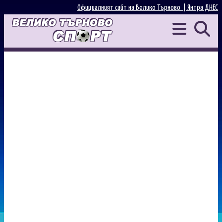
Официалният сайт на Велико Търново |
Янтра ДНЕС