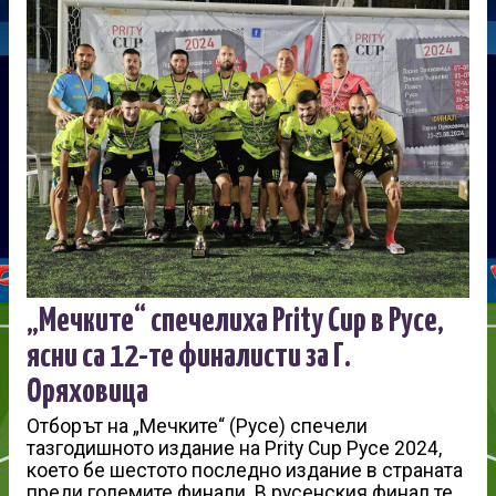
„Мечките“ спечелиха Prity Cup в Русе,
ясни са 12-те финалисти за Г.
Оряховица
Отборът на „Мечките“ (Русе) спечели
тазгодишното издание на Prity Cup Русе 2024,
което бе шестото последно издание в страната
преди големите финали. В русенския финал те