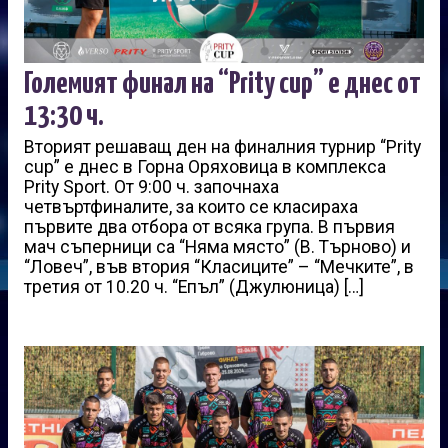
Големият финал на “Prity cup” е днес от
13:30 ч.
Вторият решаващ ден на финалния турнир “Prity
cup” е днес в Горна Оряховица в комплекса
Prity Sport. От 9:00 ч. започнаха
четвъртфиналите, за които се класираха
първите два отбора от всяка група. В първия
мач съперници са “Няма място” (В. Търново) и
“Ловеч”, във втория “Класиците” – “Мечките”, в
третия от 10.20 ч. “Епъл” (Джулюница) […]