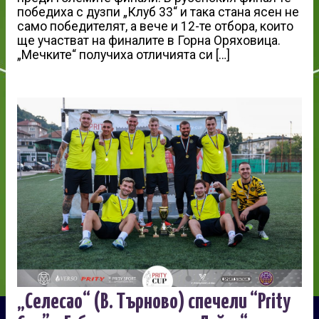
победиха с дузпи „Клуб 33“ и така стана ясен не
само победителят, а вече и 12-те отбора, които
ще участват на финалите в Горна Оряховица.
„Мечките“ получиха отличията си […]
„Селесао“ (В. Търново) спечели “Prity