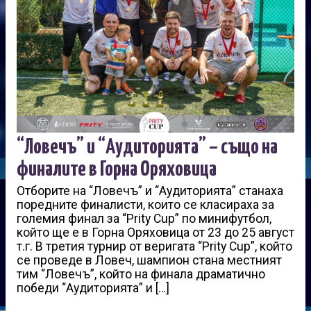
“Ловечъ” и “Аудиторията” – също на
финалите в Горна Оряховица
Отборите на “Ловечъ” и “Аудиторията” станаха
поредните финалисти, които се класираха за
големия финал за “Prity Cup” по минифутбол,
който ще е в Горна Оряховица от 23 до 25 август
т.г. В третия турнир от веригата “Prity Cup”, който
се проведе в Ловеч, шампион стана местният
тим “Ловечъ”, който на финала драматично
победи “Аудиторията” и […]