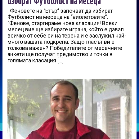
избират Футболист на месеца
Феновете на “Етър” започват да избират
Футболист на месеца на “виолетовите”.
“Фенове, стартираме нова класация! Всеки
месец вие ще избирате играча, който е давал
всичко от себе си на терена и е заслужил най-
много вашата подкрепа. Защо гласът ви е
толкова важен? Победителите от месечните
анкети ще получат предимство и точки в
голямата класация […]