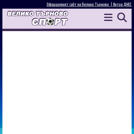
Официалният сайт на Велико Търново |
Янтра ДНЕС