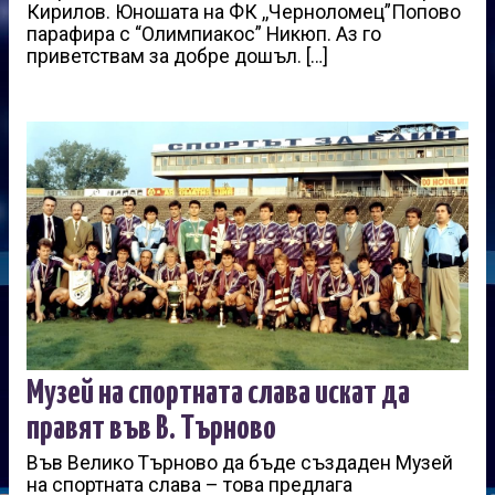
Кирилов. Юношата на ФК ,,Черноломец”Попово
парафира с “Олимпиакос” Никюп. Аз го
приветствам за добре дошъл. […]
Музей на спортната слава искат да
правят във В. Търново
Във Велико Търново да бъде създаден Музей
на спортната слава – това предлага