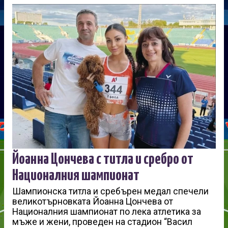
Йоанна Цончева с титла и сребро от
Националния шампионат
Шампионска титла и сребърен медал спечели
великотърновката Йоанна Цончева от
Националния шампионат по лека атлетика за
мъже и жени, проведен на стадион “Васил