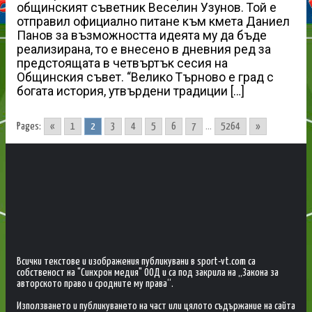
общинският съветник Веселин Узунов. Той е
отправил официално питане към кмета Даниел
Панов за възможността идеята му да бъде
реализирана, то е внесено в дневния ред за
предстоящата в четвъртък сесия на
Общинския съвет. “Велико Търново е град с
богата история, утвърдени традиции […]
Pages:
«
1
2
3
4
5
6
7
...
5264
»
Всички текстове и изображения публикувани в sport-vt.com са
собственост на "Синхрон медия" ООД и са под закрила на „Закона за
авторското право и сродните му права“.
Използването и публикуването на част или цялото съдържание на сайта