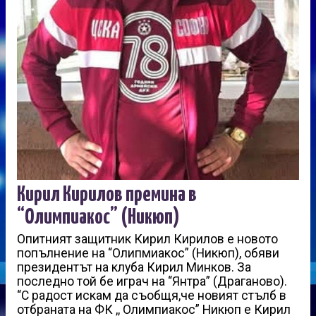
Кирил Кирилов премина в
“Олимпиакос” (Никюп)
Опитният защитник Кирил Кирилов е новото
попълнение на “Олипмиакос” (Никюп), обяви
президентът на клуба Кирил Минков. За
последно той бе играч на “Янтра” (Драганово).
“С радост искам да съобщя,че новият стълб в
отбраната на ФК ,, Олимпиакос” Никюп е Кирил