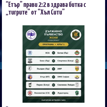
“Етър” прави 2:2 в здрава битка с
„тигрите” от “Хъл Сити”