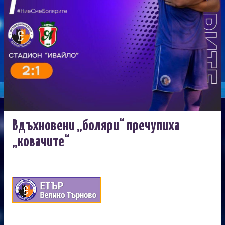
Вдъхновени „боляри“ пречупиха
„ковачите“