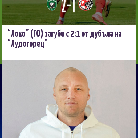
“Локо” (ГО) загуби с 2:1 от дубъла на
“Лудогорец”