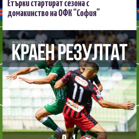
Етърки стартират сезона с
домакинство на ОФК “София”