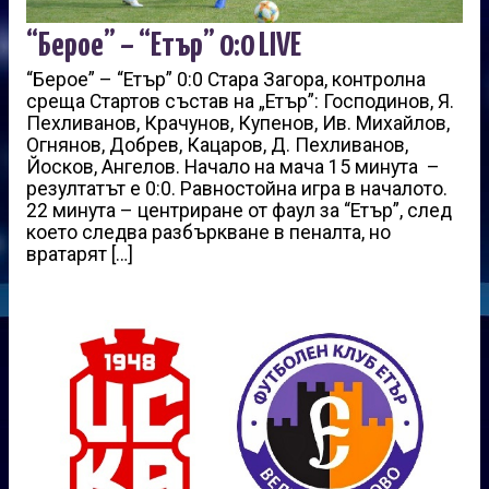
“Берое” – “Етър” 0:0 LIVE
“Берое” – “Етър” 0:0 Стара Загора, контролна
среща Стартов състав на „Етър”: Господинов, Я.
Пехливанов, Крачунов, Купенов, Ив. Михайлов,
Огнянов, Добрев, Кацаров, Д. Пeхливанов,
Йосков, Ангелов. Начало на мача 15 минута –
резултатът е 0:0. Равностойна игра в началото.
22 минута – центриране от фаул за “Етър”, след
което следва разбъркване в пеналта, но
вратарят […]