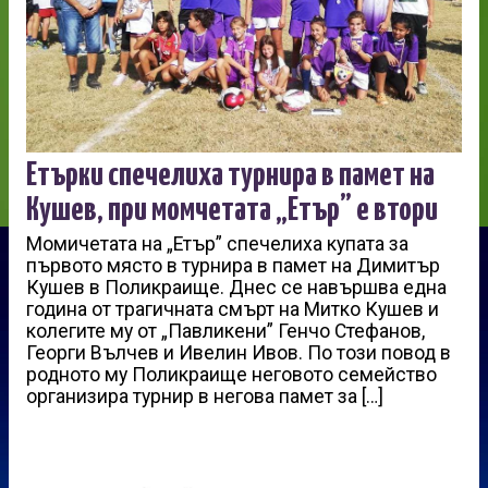
Етърки спечелиха турнира в памет на
Кушев, при момчетата „Етър” е втори
Момичетата на „Етър” спечелиха купата за
първото място в турнира в памет на Димитър
Кушев в Поликраище. Днес се навършва една
година от трагичната смърт на Митко Кушев и
колегите му от „Павликени” Генчо Стефанов,
Георги Вълчев и Ивелин Ивов. По този повод в
родното му Поликраище неговото семейство
организира турнир в негова памет за […]