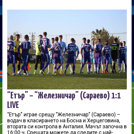
“Етър” – “Железничар” (Сараево) 1:1
LIVE
“Етър” играе срещу “Железничар” (Сараево) –
водач в класирането на Босна и Херцеговина,
втората си контрола в Анталия. Мачът започна в
16:00 ч. Срещата можете да следите с най-