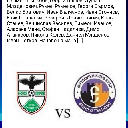
Пламен Гълъбов, Георги Пашов, Душан
Младенович, Румен Руменов, Георги Сърмов,
Велко Братович, Иван Вълчанов, Иван Стоянов,
Ерик Почански. Резерви: Денис Григич, Кольо
Станев, Венцислав Василев, Симеон Иванов,
Аласана Мане, Стефан Неделчев, Димо
Атанасов, Никола Колев, Даниел Младенов,
Иван Петков. Начало на мача […]