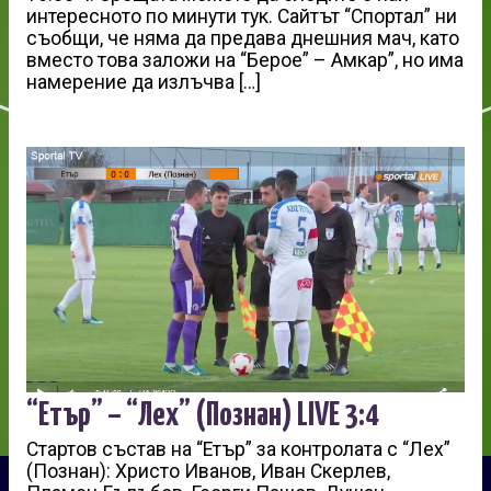
интересното по минути тук. Сайтът “Спортал” ни
съобщи, че няма да предава днешния мач, като
вместо това заложи на “Берое” – Амкар”, но има
намерение да излъчва […]
“Етър” – “Лех” (Познан) LIVE 3:4
Стартов състав на “Етър” за контролата с “Лех”
(Познан): Христо Иванов, Иван Скерлев,