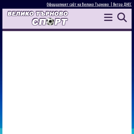
Официалният сайт на Велико Търново |
Янтра ДНЕС