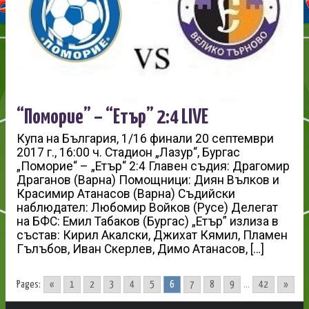
“Поморие” – “Етър” 2:4 LIVE
Купа на България, 1/16 финали 20 септември
2017 г., 16:00 ч. Стадион „Лазур“, Бургас
„Поморие“ – „Етър“ 2:4 Главен съдия: Драгомир
Драганов (Варна) Помощници: Диян Вълков и
Красимир Атанасов (Варна) Съдийски
наблюдател: Любомир Войков (Русе) Делегат
на БФС: Емил Табаков (Бургас) „Етър” излиза в
състав: Кирил Акалски, Джихат Кямил, Пламен
Гълъбов, Иван Скерлев, Димо Атанасов, […]
Pages:
«
1
2
3
4
5
6
7
8
9
...
42
»