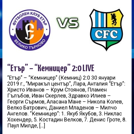
“Етър” – “Кемницер” 2:0 LIVE
“Етър” – “Кемницер” (Кемниц) 2:0 30 януари
2019 г., “Миракъл център”, Лара, Анталия “Етър”:
Христо Иванов – Крум Стоянов, Пламен
Гълъбов, Иван Скерлев, Здравко Илиев –
Георги Сърмов, Аласана Мане – Никола Колев,
Велко Батрович, Даниел Младенов – Милчо
Ангелов. “Кемницер”: 1. Якуб Якубов, 3. Никлас
Хохендер, 5. Костадин Велков, 7. Денис Гроте, 8.
Паул Милде, […]