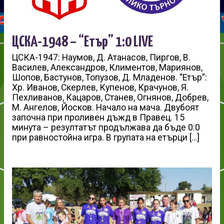
ЦСКА-1948 – “Етър” 1:0 LIVE
ЦСКА-1947: Наумов, Д. Атанасов, Пиргов, В.
Василев, Александров, Климентов, Мариянов,
Шопов, Бастунов, Топузов, Д. Младенов. “Етър”:
Хр. Иванов, Скерлев, Купенов, Крачунов, Я.
Пехливанов, Кацаров, Станев, Огнянов, Добрев,
М. Ангелов, Йосков. Начало на мача. Двубоят
започна при проливен дъжд в Правец. 15
минута – резултатът продължава да бъде 0:0
при равностойна игра. В групата на етърци […]