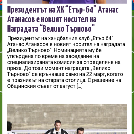
Президентът на ХК “Етър-64” Атанас
Атанасов е новият носител на
Наградата “Велико Търново”
Президентът на хандбалния клуб „Етър 64“
Атанас Атанасов е новият носител на наградата
„Велико Търново“. Номинацията му бе
утвърдена по време на заседание на
специализираната комисия за определяне на
приза. До този момент наградата „Велико
Търново“ се връчваше само на 22 март, когато
е празникът на старата столица. С решение на
Общинския съвет от август […]