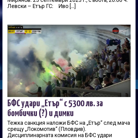
Левски – Етър ГС: Иво […]
БФС удари „Етър“ с 5300 лв. за
бомбички (?) и димки
Тежка санкция наложи БФС на „Етър“ след мача
срещу „Локомотив“ (Пловдив).
Дисциплинарната комисия на БФС удари