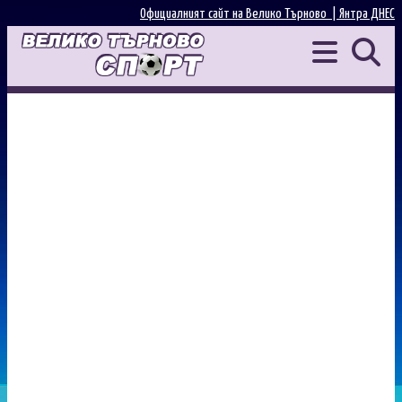
Официалният сайт на Велико Търново |
Янтра ДНЕС