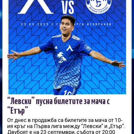
“Левски” пусна билетите за мача с
“Етър”
От днес в продажба са билетите за мача от 10-
ия кръг на Първа лига между “Левски” и „Етър“.
Двубоят е на 23 септември, събота от 20:00