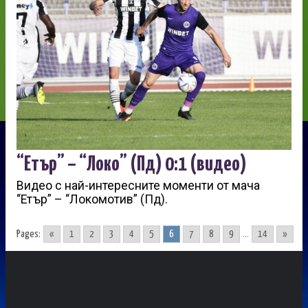
“Етър” – “Локо” (Пд) 0:1 (видео)
Видео с най-интересните моменти от мача
“Етър” – “Локомотив” (Пд).
Pages:
«
1
2
3
4
5
6
7
8
9
...
14
»