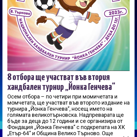
8 отбора ще участват във втория
хандбален турнир „Йонка Генчева“
Осем отбора – по четири при момичетата и
момчетата, ще участват във второто издание на
турнира „Йонка Генчева“, носещ името на
голямата великотърновска. Надпреварата ще
бъде за деца до 12 години и се организира от
Фондация „Йонка Генчева“ с подкрепата на ХК
„Етър-64“ и Община Велико Търново. Още