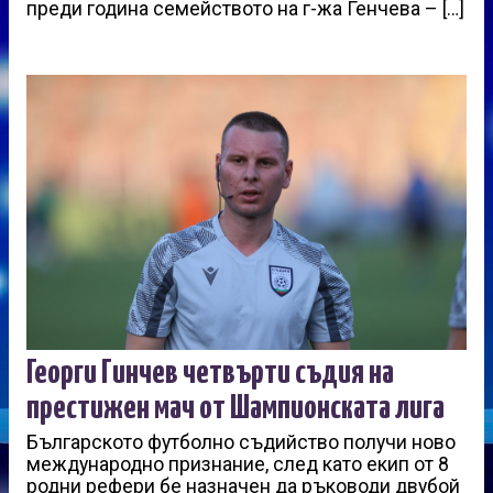
преди година семейството на г-жа Генчева – […]
Георги Гинчев четвърти съдия на
престижен мач от Шампионската лига
Българското футболно съдийство получи ново
международно признание, след като екип от 8
родни рефери бе назначен да ръководи двубой