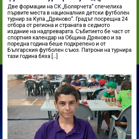
Две формации на СК „Болярчета“ спечелиха
първите места в националния детски футболен
турнир за Купа „Дряново“. Градът посрещна 24
отбора от региона и страната в седмото
издание на надпреварата. Събитието бе част от
спортния календар на Община Дряново и за
поредна година беше подкрепено и от
Българския футболен съюз. Патрони на турнира
тази година бяха […]