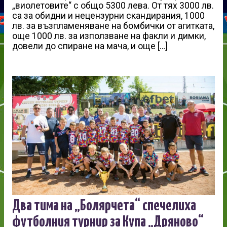
„виолетовите“ с общо 5300 лева. От тях 3000 лв.
са за обидни и нецензурни скандирания, 1000
лв. за възпламеняване на бомбички от агитката,
още 1000 лв. за използване на факли и димки,
довели до спиране на мача, и още […]
Два тима на „Болярчета“ спечелиха
футболния турнир за Купа „Дряново“