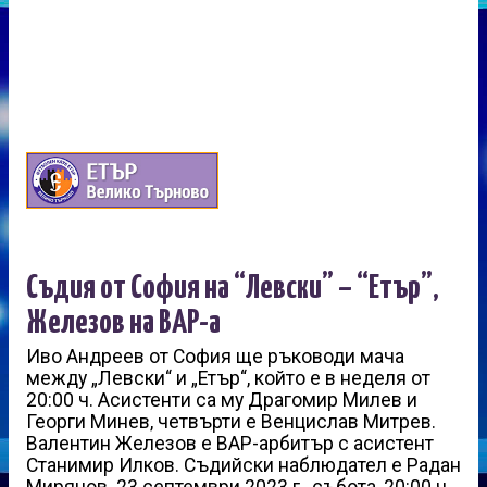
Съдия от София на “Левски” – “Етър”,
Железов на ВАР-а
Иво Андреев от София ще ръководи мача
между „Левски“ и „Етър“, който е в неделя от
20:00 ч. Асистенти са му Драгомир Милев и
Георги Минев, четвърти е Венцислав Митрев.
Валентин Железов е ВАР-арбитър с асистент
Станимир Илков. Съдийски наблюдател е Радан
Мирянов. 23 септември 2023 г., събота, 20:00 ч.