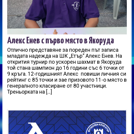
Алекс Енев с първо място в Якоруда
Отлично представяне за пореден път записа
младата надежда на ШК „Етър“ Алекс Енев. На
открития турнир по ускорен шахмат в Якоруда
той стана шампион до 16 години със 6 точки от
9 кръга. 12-годишният Алекс повиши личния си
рейтинг с 85 точки и зае призовото 11-о място в
генералното класиране от 80 участници.
Треньорката на […]