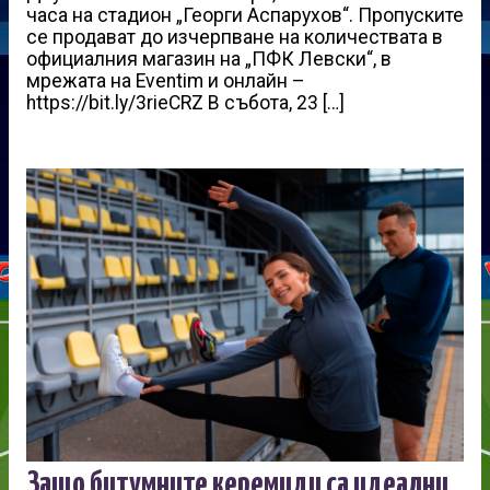
часа на стадион „Георги Аспарухов“. Пропуските
се продават до изчерпване на количествата в
официалния магазин на „ПФК Левски“, в
мрежата на Eventim и онлайн –
https://bit.ly/3rieCRZ В събота, 23 […]
Защо битумните керемиди са идеални