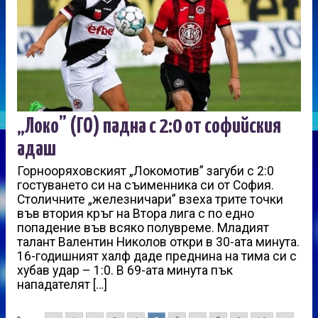
„Локо” (ГО) падна с 2:0 от софийския
адаш
Горнооряховският „Локомотив” загуби с 2:0
гостуването си на съименника си от София.
Столичните „железничари” взеха трите точки
във втория кръг на Втора лига с по едно
попадение във всяко полувреме. Младият
талант Валентин Николов откри в 30-ата минута.
16-годишният халф даде преднина на тима си с
хубав удар – 1:0. В 69-ата минута пък
нападателят […]