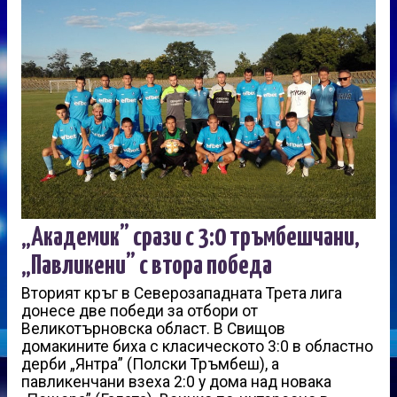
„Академик” срази с 3:0 тръмбешчани,
„Павликени” с втора победа
Вторият кръг в Северозападната Трета лига
донесе две победи за отбори от
Великотърновска област. В Свищов
домакините биха с класическото 3:0 в областно
дерби „Янтра” (Полски Тръмбеш), а
павликенчани взеха 2:0 у дома над новака