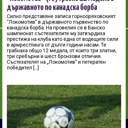
държавното по канадска борба
Силно представяне записа горнооряховският
“Локомотив” в държавното първенство по
канадска борба. На провелия се в Банско
шампионат състезателите му затвърдиха
престижа на клуба като една от водещите сили
в армрестлинга от дълги години насам. Те
грабнаха общо 12 медала, от които три златни,
три сребърни и шест бронзови отличия.
Състезателят на „Локомотив” и петкратен
победител […]