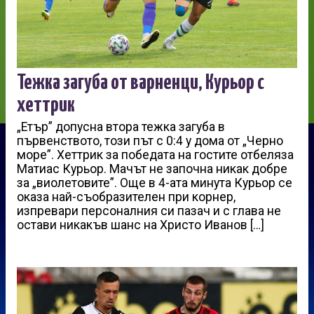
Тежка загуба от варненци, Курьор с
хеттрик
„Етър” допусна втора тежка загуба в
първенството, този път с 0:4 у дома от „Черно
море”. Хеттрик за победата на гостите отбеляза
Матиас Курьор. Мачът не започна никак добре
за „виолетовите”. Още в 4-ата минута Курьор се
оказа най-съобразителен при корнер,
изпревари персоналния си пазач и с глава не
остави никакъв шанс на Христо Иванов […]