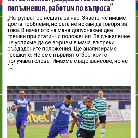
попълнения, работим по въпроса”
„Натрупват се нещата за нас. Знаете, че имаме
доста проблеми, но сега не искам да говоря за
това. В началото на мача допуснахме две
грешки при статични положения. За съжаление
не успяхме да се върнем в мача, въпреки
създадените положения. Ще анализираме
грешките. Не сме първият отбор, който
получава голове. Имахме също шансове, но не
[…]