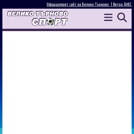
Официалният сайт на Велико Търново |
Янтра ДНЕС