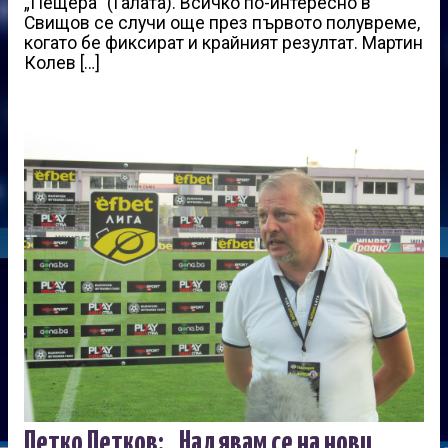
„Пещера” (Галата). Всичко по-интересно в
Свищов се случи още през първото полувреме,
когато бе фиксират и крайният резултат. Мартин
Колев […]
Петко Петков: „Надявам се на нови