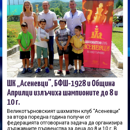
ШК „Асеневци”, БФШ-1928 и Община
Априлци излъчиха шампионите до 8 и
10 г.
Великотърновският шахматен клуб “Асеневци”
за втора поредна година получи от
федерацията отговорната задача да организира
държавните първенства за деца до 8 и 10 г. В