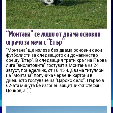
“Монтана” се лиши от двама основни
играчи за мача с “Етър”
“Монтана” ще излезе без двама основни свои
футболисти за следващото си домакинство
срещу “Етър”. В следващия трети кръг на Първа
лига “виолетовите” гостуват в Монтана на 24
август, понеделник, от 18:45 ч. Двама титуляри
на “Монтана” получиха червени картони в
днешното гостуване на “Царско село”. Първо в
62-ата минута бе изгонен защитникът Стефан
Цонков, а […]