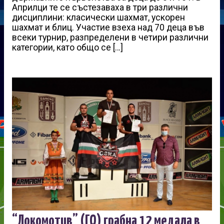
Априлци те се състезаваха в три различни
дисциплини: класически шахмат, ускорен
шахмат и блиц. Участие взеха над 70 деца във
всеки турнир, разпределени в четири различни
категории, като общо се […]
“Локомотив” (ГО) грабна 12 медала в