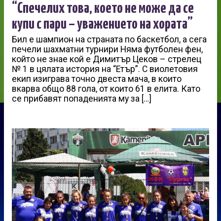
“Спечелих това, което не може да се
купи с пари – уважението на хората”
Бил е шампион на страната по баскетбол, а сега
печели шахматни турнири Няма футболен фен,
който не знае кой е Димитър Цеков – стрелец
№ 1 в цялата история на “Етър”. С виолетовия
екип изиграва точно двеста мача, в които
вкарва общо 88 гола, от които 61 в елита. Като
се прибавят попаденията му за […]