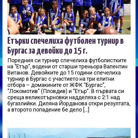
Етърки спечелиха футболен турнир в
Бургас за девойки до 15 г.
Поредния си турнир спечелиха футболистките
на “Етър”, водени от старши треньора Валентин
Витанов. Девойките до 15 години спечелиха
турнир в Бургас с участието на три елитни
отбора – домакините от ЖФК “Бургас”,
“Локомотив” (Пловдив) и “Етър”. В първата си
среща великотърновки надделяха с 2:1 над
бугазлийки. Диляна Йорданова откри резултата,
а второто попадение бе дело […]