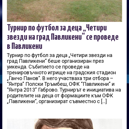
Турнир по футбол за деца „Четири
звезди на град Павликени“ се проведе
в Павликени
Турнир по футбол за деца „Четири звезди на
град Павликени“ беше организиран през
уикенда. Събитието се проведе на
тренировъчното игрище на градския стадион
„Ганчо Панов“. В него участваха три отбора –
“Янтра” Полски Тръмбеш, ОФК “Павликени” и
“Янтра 2013” Габрово. Турнирът е инициатива на
родителите на деца от формациите към ОФК
„Павликени“, организират съвместно с […]