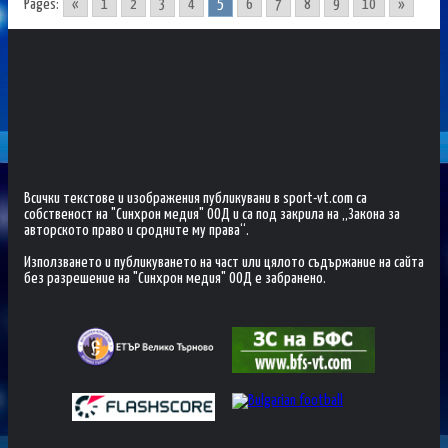
Pages:
«
1
2
3
4
5
6
7
8
9
10
»
Всички текстове и изображения публикувани в sport-vt.com са
собственост на "Синхрон медия" ООД и са под закрила на „Закона за
авторското право и сродните му права“.
Използването и публикуването на част или цялото съдържание на сайта
без разрешение на "Синхрон медия" ООД е забранено.