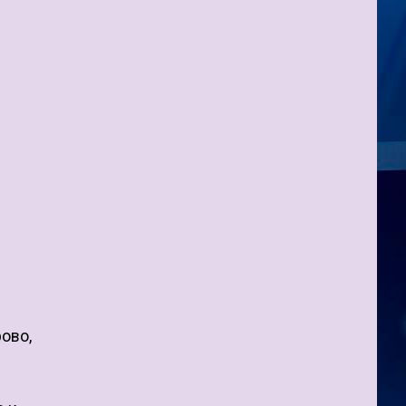
рово,
т