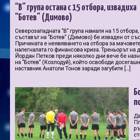
“В” група остана с 15 отбора, извадиха
“Ботев” (Димово)
Северозападната “В” група намаля на 15 отбора,
съставът на “Ботев” (Димово) бе изваден от със
Причината е неявяването на отбора за мачовет
налегналата го финансова криза. Треньорът на
Йордан Петков преди няколко дни вече бе наз
на “Ботев” (Козлодуй), който освободи досегаш
наставник Анатоли Тонов заради загубите […]
Б
п
Дв
Пл
ръ
ст