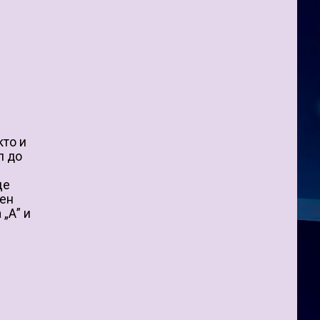
кто и
л до
ще
мен
„А” и