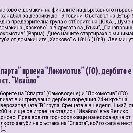
сково е домакин на финалите на държавното първе
 хандбал за девойки до 19 години. Съставът на „Етър-
една предварителна група с отборите на ЦСКА, „Шумен
домакина „Хасково”, а в другата са „Бъки”, „Панагюрищ
окомотив” (Варна). Днес нашите стартираха с минима
губа от домакините „Хасково” с 18:16 (10:8). Две минут
Спарта” приема “Локомотив” (ГО), дербито е
а ст. “Ивайло”
борите на “Спарта” (Самоводене) и “Локомотив” (ГО)
лизат в интригуващо дерби в поредния 24-и кръг на
верозападната “В” група. Срещата е в неделя, 1 май, о
:00 ч. и ще се играе на стадион “Ивайло” във Велико
рново. През есента горнооряховци нанесоха една от
лкото загуби на състава на “Спарта”, който сега е нес
 […]