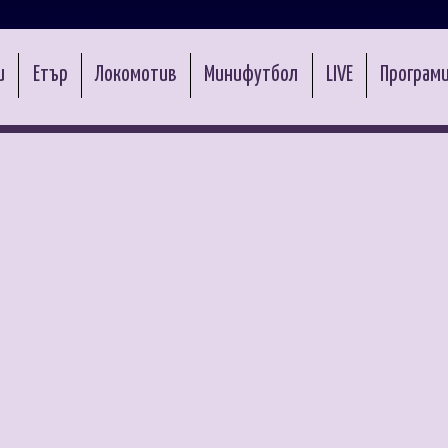
и
Етър
Локомотив
Минифутбол
LIVE
Програми