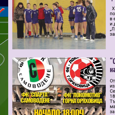
Ха
по
в 
и 
„Л
за
“
н
От
из
Се
18
Тъ
ма
за