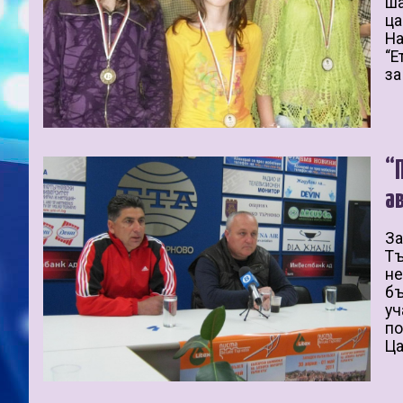
ша
ца
На
“Е
за
“
а
За
Тъ
не
бъ
уч
по
Ца