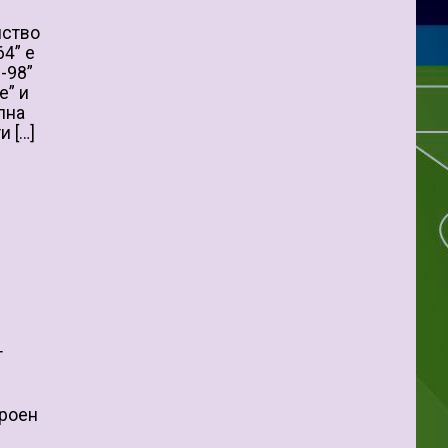
нство
64” е
-98”
е” и
лна
и […]
т
троен