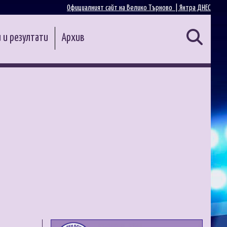
Официалният сайт на Велико Търново |
Янтра ДНЕС
 и резултати
Архив