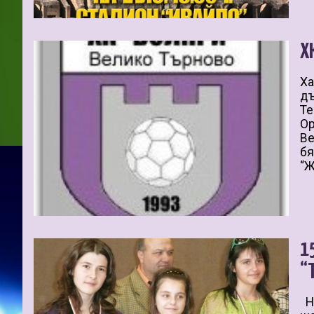
Х
Ха
дъ
Те
Ор
Ве
бя
“Ж
1
“
На