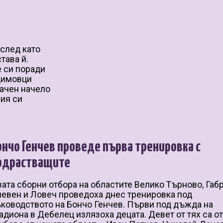
 след като
тава й.
е си поради
 димовци
начен начело
ния си
ончо Генчев проведе първа тренировка с
одрастващите
ата сборни отбора на областите Велико Търново, Габ
евен и Ловеч проведоха днес тренировка под
ководството на Бончо Генчев. Първи под дъжда на
адиона в Дебелец излязоха децата. Девет от тях са о