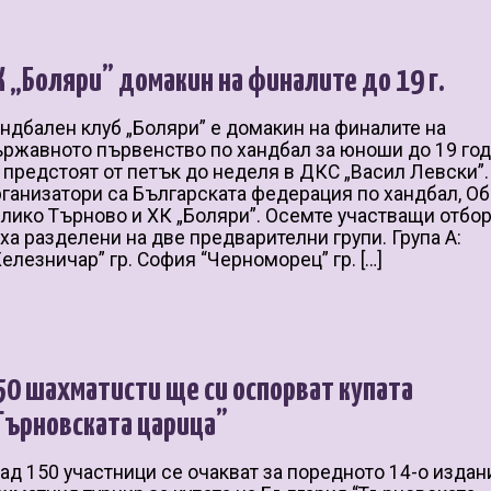
К „Боляри” домакин на финалите до 19 г.
ндбален клуб „Боляри” е домакин на финалите на
ржавното първенство по хандбал за юноши до 19 год
 предстоят от петък до неделя в ДКС „Васил Левски”.
ганизатори са Българската федерация по хандбал, О
лико Търново и ХК „Боляри”. Осемте участващи отбо
ха разделени на две предварителни групи. Група А:
елезничар” гр. София “Черноморец” гр. […]
50 шахматисти ще си оспорват купата
Търновската царица”
д 150 участници се очакват за поредното 14-о издан