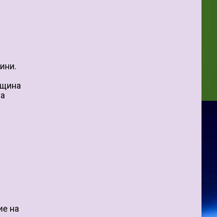
ини.
бщина
ра
ие на