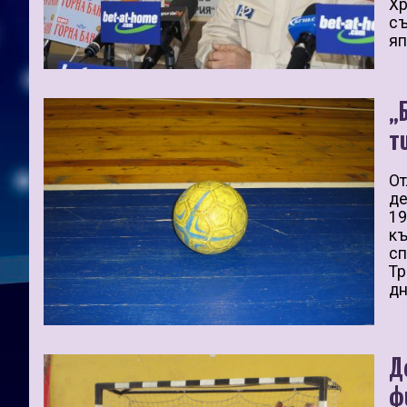
Хр
съ
яп
„
т
От
де
19
къ
сп
Тр
дн
Д
ф