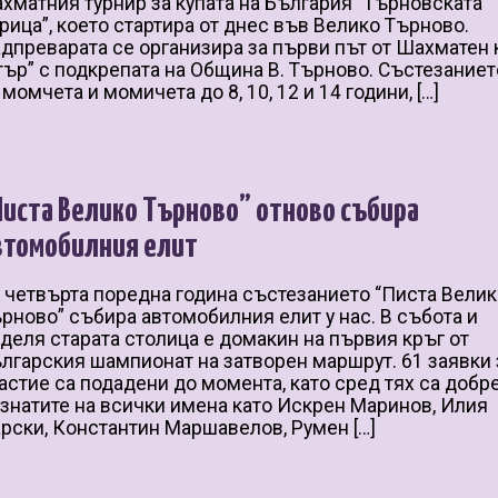
хматния турнир за купата на България “Търновската
рица”, което стартира от днес във Велико Търново.
дпреварата се организира за първи път от Шахматен 
тър” с подкрепата на Община В. Търново. Състезаниет
 момчета и момичета до 8, 10, 12 и 14 години, […]
Писта Велико Търново” отново събира
втомобилния елит
 четвърта поредна година състезанието “Писта Вели
рново” събира автомобилния елит у нас. В събота и
деля старата столица е домакин на първия кръг от
лгарския шампионат на затворен маршрут. 61 заявки 
астие са подадени до момента, като сред тях са добр
знатите на всички имена като Искрен Маринов, Илия
рски, Константин Маршавелов, Румен […]