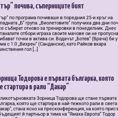
Етър” почива, съперниците бият
тър” по програма почиваше в поредния 25-и кръг на
падната „Б” група. „Виолетовите” получиха два дни по
се събират отново за тренировки в понеделник. Днес
таналите отбори играха своите мачове ои не пропусна
ибават точки в актива си. Водачът „Ботев” (Врача) би у
ма с 1:0 „Вихрен” (Сандански), като Райков вкара
инствения гол […]
орница Тодорова е първата българка, която
е стартира в рали “Дакар”
ликотърновката Зорница Тодорова ще стане първата
лгарка, която ще стартира в най-тежкото рали в света
акар”, стана ясно на пресконференция, на която прис
бъдещият й партньор в тима на “Ямаха-Европа” Тодор