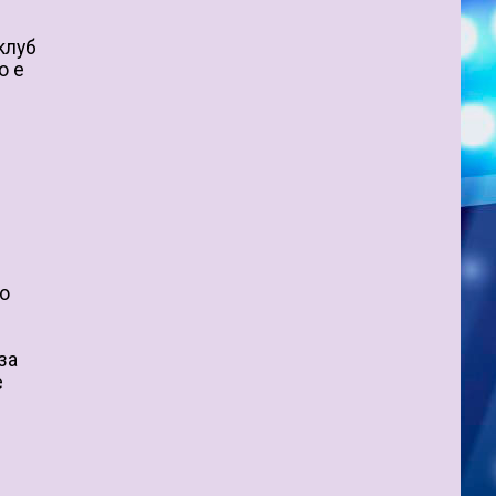
клуб
о е
ко
за
е