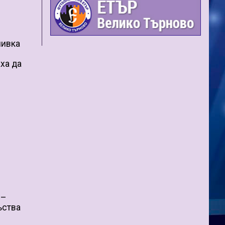
чивка
ха да
 –
ъства