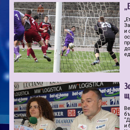
„
„Е
За
и 
ос
пр
до
ед
З
щ
Ве
бъ
“Д
и 