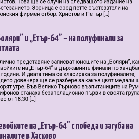
истов. Това ще се случи на следващото издание на
стезанието. Зорница е сред петте състезатели на
онския фирмен отбор. Христов и Петър […]
Боляри” и „Етър-64” – на полуфинали за
итлата
лично представяне записват юношите на „Боляри”, ка
войките на „Етър-64” в държавните финали по хандба
 години. И двата тима се класираха за полуфиналите,
дето довечера ще се разбере за какъв цвят медали 
орят утре. Във Велико Търново възпитаниците на Ру
ифонов станаха безапелационно първи в своята група 
ес от 18:30 […]
евойките на „Етър-64” с победа и загуба на
иналите в Хасково