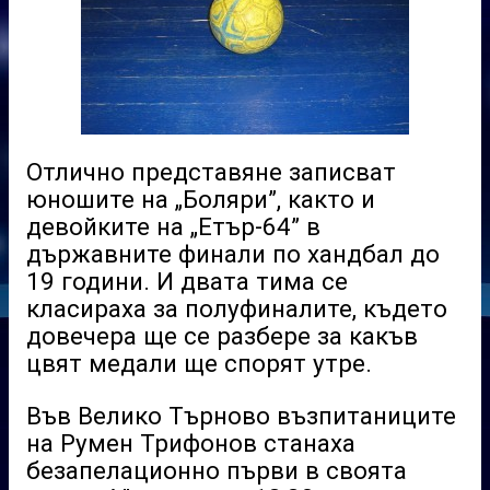
Отлично представяне записват
юношите на „Боляри”, както и
девойките на „Етър-64” в
държавните финали по хандбал до
19 години. И двата тима се
класираха за полуфиналите, където
довечера ще се разбере за какъв
цвят медали ще спорят утре.
Във Велико Търново възпитаниците
на Румен Трифонов станаха
безапелационно първи в своята