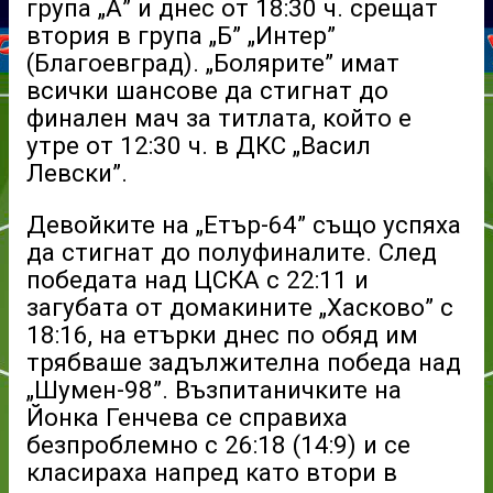
група „А” и днес от 18:30 ч. срещат
втория в група „Б” „Интер”
(Благоевград). „Болярите” имат
всички шансове да стигнат до
финален мач за титлата, който е
утре от 12:30 ч. в ДКС „Васил
Левски”.
Девойките на „Етър-64” също успяха
да стигнат до полуфиналите. След
победата над ЦСКА с 22:11 и
загубата от домакините „Хасково” с
18:16, на етърки днес по обяд им
трябваше задължителна победа над
„Шумен-98”. Възпитаничките на
Йонка Генчева се справиха
безпроблемно с 26:18 (14:9) и се
класираха напред като втори в