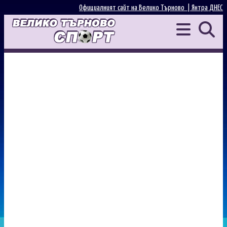
Официалният сайт на Велико Търново |
Янтра ДНЕС