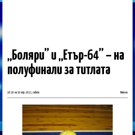
„Боляри” и „Етър-64” – на
полуфинали за титлата
16:30 на 30 апр. 2011, събота
Новини