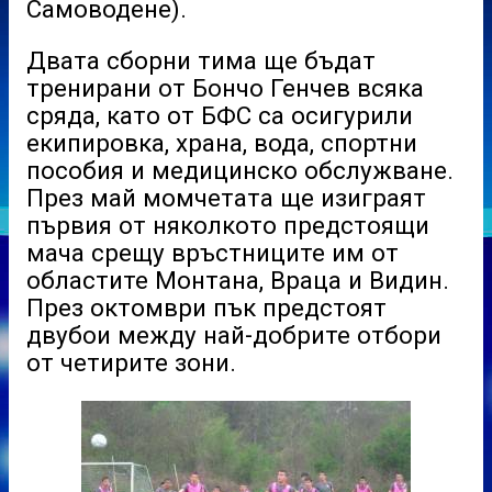
Самоводене).
Двата сборни тима ще бъдат
тренирани от Бончо Генчев всяка
сряда, като от БФС са осигурили
екипировка, храна, вода, спортни
пособия и медицинско обслужване.
През май момчетата ще изиграят
първия от няколкото предстоящи
мача срещу връстниците им от
областите Монтана, Враца и Видин.
През октомври пък предстоят
двубои между най-добрите отбори
от четирите зони.