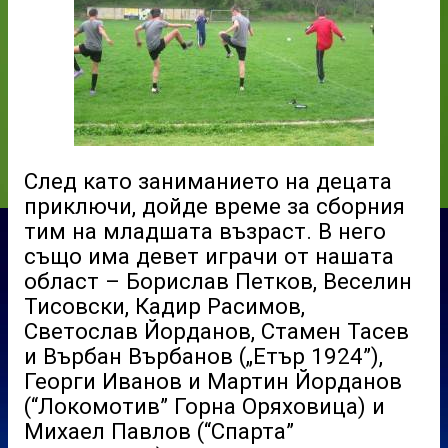
След като заниманието на децата
приключи, дойде време за сборния
тим на младшата възраст. В него
също има девет играчи от нашата
област – Борислав Петков, Веселин
Тисовски, Кадир Расимов,
Светослав Йорданов, Стамен Тасев
и Върбан Върбанов („Етър 1924”),
Георги Иванов и Мартин Йорданов
(“Локомотив” Горна Оряховица) и
Михаел Павлов (“Спарта”