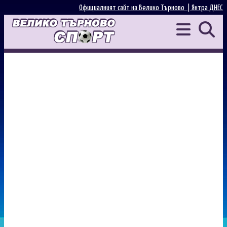
Официалният сайт на Велико Търново |
Янтра ДНЕС