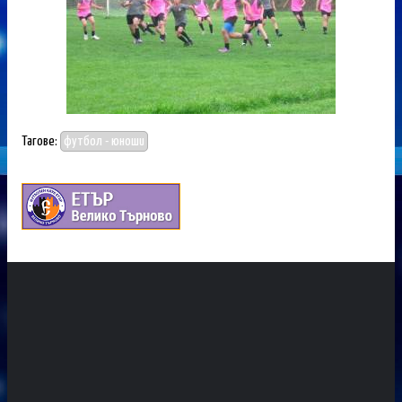
Тагове:
футбол - юноши