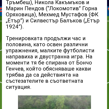
Тръмбеш), Никола Какъмъков и
Марин Пендов (“Локомотив” Горна
Оряховица), Мехмед Мустафов (ФК
„Етър”) и Силвестър Балъков („Етър
1924”).
Тренировката продължи час и
половина, като освен различни
упражнения, малките футболисти
направиха и двустранна игра. На
моменти тя бе спирана от Бончо
Генчев, който обясняваше какви
трябва да са действията на
състезателите в съответната
ситуация.