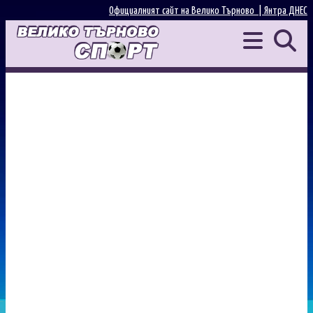
Официалният сайт на Велико Търново |
Янтра ДНЕС