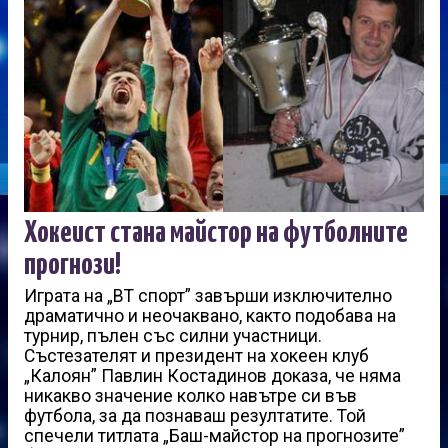
Хокеист стана майстор на футболните
прогнози!
Играта на „ВТ спорт” завърши изключително
драматично и неочаквано, както подобава на
турнир, пълен със силни участници.
Състезателят и президент на хокеен клуб
„Калоян” Павлин Костадинов доказа, че няма
никакво значение колко навътре си във
футбола, за да познаваш резултатите. Той
спечели титлата „Баш-майстор на прогнозите”