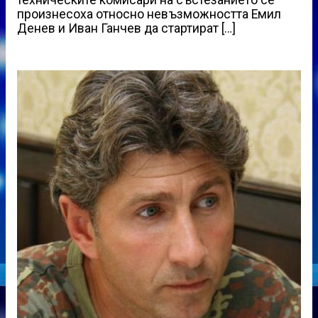
произнeсоха относно невъзможността Емил
Денев и Иван Ганчев да стартират […]