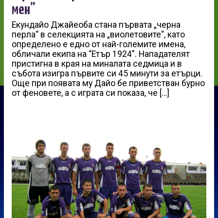
мен”
Eкундайо Джайеоба стана първата „черна
перла“ в селекцията на „виолетовите“, като
определено е едно от най-големите имена,
обличали екипа на “Етър 1924”. Нападателят
пристигна в края на миналата седмица и в
събота изигра първите си 45 минути за етърци.
Още при появата му Дайо бе приветстван бурно
от феновете, а с играта си показа, че […]