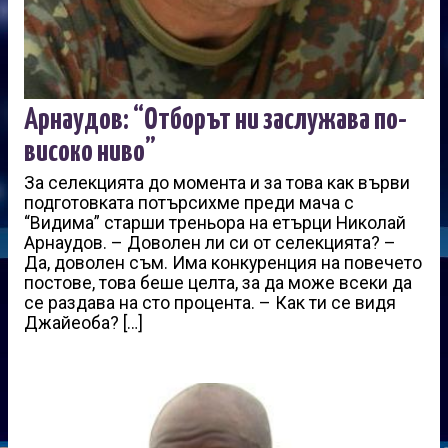
Арнаудов: “Отборът ни заслужава по-
високо ниво”
За селекцията до момента и за това как върви
подготовката потърсихме преди мача с
“Видима” старши треньора на етърци Николай
Арнаудов. – Доволен ли си от селекцията? –
Да, доволен съм. Има конкуренция на повечето
постове, това беше целта, за да може всеки да
се раздава на сто процента. – Как ти се видя
Джайеоба? […]