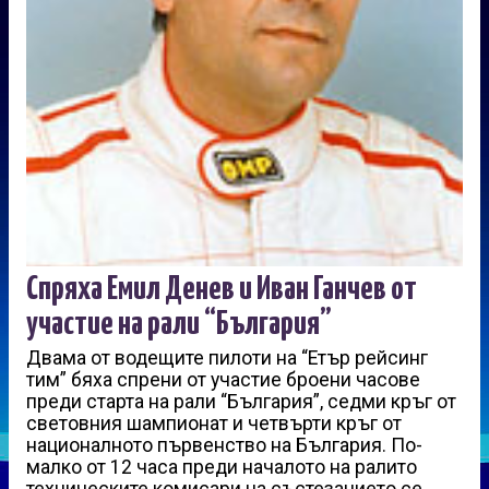
Спряха Емил Денев и Иван Ганчев от
участие на рали “България”
Двама от водещите пилоти на “Етър рейсинг
тим” бяха спрени от участие броени часове
преди старта на рали “България”, седми кръг от
световния шампионат и четвърти кръг от
националното първенство на България. По-
малко от 12 часа преди началото на ралито
техническите комисари на състезанието се