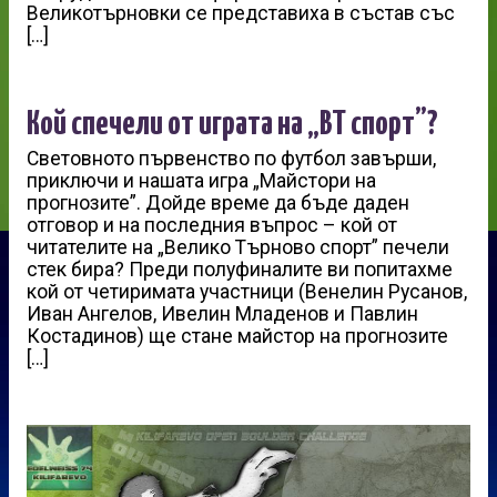
Великотърновки се представиха в състав със
[…]
Кой спечели от играта на „ВТ спорт”?
Световното първенство по футбол завърши,
приключи и нашата игра „Майстори на
прогнозите”. Дойде време да бъде даден
отговор и на последния въпрос – кой от
читателите на „Велико Търново спорт” печели
стек бира? Преди полуфиналите ви попитахме
кой от четиримата участници (Венелин Русанов,
Иван Ангелов, Ивелин Младенов и Павлин
Костадинов) ще стане майстор на прогнозите
[…]