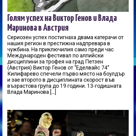
Голям успех на Виктор Генов и Влада
Маринова в Австрия
Сериозен успех постигнаха двама катерачи от
нашия регион в престижна надпревара в
чужбина. На приключилия само преди час
Международен фестивал по алпийски
дисциплини за трофея на град Петзен
(Австрия) Виктор Генов от “Еделвайс 74”
Килифарево спечели първо място на боулдър
и зае второто в дисциплината скорост във
възрастова група до 19 години. 13-годишната
Влада Маринова […]