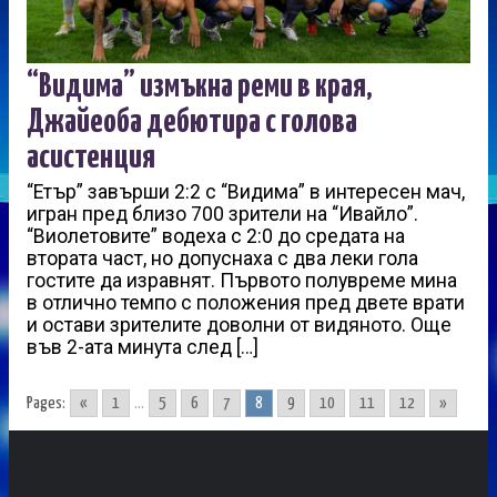
“Видима” измъкна реми в края,
Джайеоба дебютира с голова
асистенция
“Етър” завърши 2:2 с “Видима” в интересен мач,
игран пред близо 700 зрители на “Ивайло”.
“Виолетовите” водеха с 2:0 до средата на
втората част, но допуснаха с два леки гола
гостите да изравнят. Първото полувреме мина
в отлично темпо с положения пред двете врати
и остави зрителите доволни от видяното. Още
във 2-ата минута след […]
Pages:
«
1
...
5
6
7
8
9
10
11
12
»