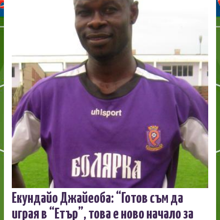
Екундайо Джайеоба: “Готов съм да
играя в “Етър”, това е ново начало за