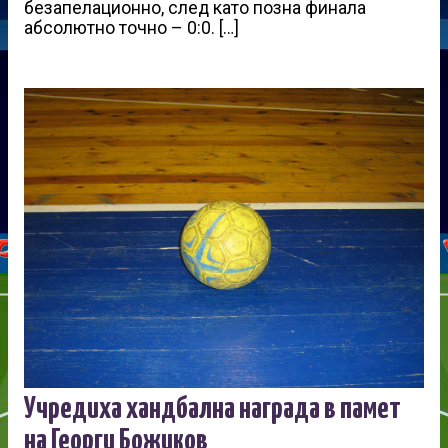
безапелационно, след като позна финала
абсолютно точно – 0:0. […]
Учредиха хандбална награда в памет
на Георги Божиков