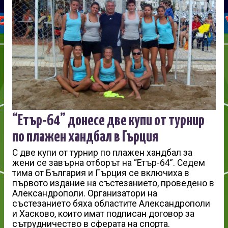
“Етър-64” донесе две купи от турнир
по плажен хандбал в Гърция
С две купи от турнир по плажен хандбал за
жени се завърна отборът на “Етър-64”. Седем
тима от България и Гърция се включиха в
първото издание на състезанието, проведено в
Александрополи. Организатори на
състезанието бяха областите Александрополи
и Хасково, които имат подписан договор за
сътрудничество в сферата на спорта.