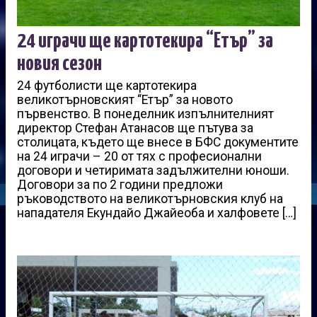
24 играчи ще картотекира “Етър” за
новия сезон
24 футболисти ще картотекира
великотърновският “Етър” за новото
първенство. В понеделник изпълнителният
директор Стефан Атанасов ще пътува за
столицата, където ще внесе в БФС документите
на 24 играчи – 20 от тях с професионални
договори и четиримата задължителни юноши.
Договори за по 2 години предложи
ръководството на великотърновския клуб на
нападателя Екундайо Джайеоба и халфовете […]