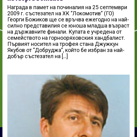
Награда в памет на починалия на 25 септември
2009 г. състезател на ХК “Локомотив” (ГО)
Георги Божиков ще се връчва ежегодно на най-
силно представилия се юноша младша възраст
на държавните финали. Купата е учредена от
семейството на горнооряховския хандбалист.
Първият носител на трофея стана Джужкун
Якубов от “Добруджа”, който бе избран за най-
добър състезател на […]