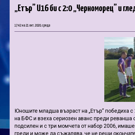
„Етър” U16 би с 2:0 „Черноморец” и г
17:42 на 21 окт. 2020, сряда
Юношите младша възраст на „Етър” победиха с 
на БФС и взеха сериозен аванс преди реванша сл
подсилен и с три момчета от набор 2006, имаше 
греди и може да съжалява, че не реши окончате