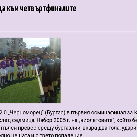
леда към четвъртфиналите
2:0 „Черноморец” (Бургас) в първия осминафинал за 
ед седмица. Набор 2005 г. на „виолетовите”, който б
пълен превес срещу бургазлии, вкара два гола, удари
лно нещата и с трето попадение.