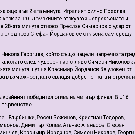
ха още във 2-ата минута. Игралият силно Преслав
 крак за 1:0. Домакините атакуваха непрекъснато и
 в 28-ата минута отново Преслав Симеонов с удар от
лко след това Стефан Йорданов се откъсна сам срещу
 Никола Георгиев, който също нацели напречната гре
ута, когато след чудесен пас отляво Симеон Николов 
53-ата минута шут на Красимир Йорданов бе уловен от
а възможност, като овладя добре топката и стреля, 
, а крайният победител отива на четвъртфинал. В U16
о първенство.
сен Върбишки, Росен Божинов, Кристиан Тодоров,
меонов, Димитър Колев, Атанас Атанасов, Стефан
 Минчев, Красимир Йорданов, Симеон Николов, Георги