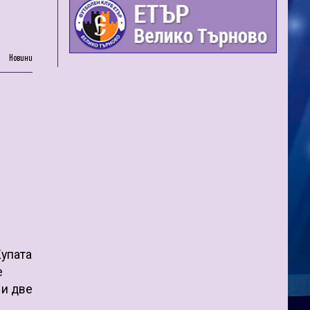
Новини
Купата
е
 и две