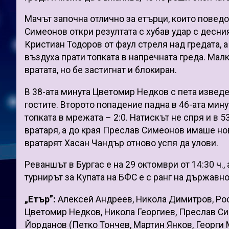
Мачът започна отлично за етърци, които поведо
Симеонов откри резултата с хубав удар с десния
Кристиан Тодоров от фаул стреля над гредата, а
въздуха прати топката в напречната греда. Ма
вратата, но бе застигнат и блокиран.
В 38-ата минута Цветомир Недков с пета изведе
гостите. Второто попадение падна в 46-ата мин
топката в мрежата – 2:0. Натискът не спря и в 
вратаря, а до края Преслав Симеонов имаше нов
вратарят Хасан Чандър отново успя да улови.
Реваншът в Бургас е на 29 октомври от 14:30 ч.
турнирът за Купата на БФС е с ранг на държавн
„Етър”:
Алексей Андреев, Никола Димитров, Ро
Цветомир Недков, Никола Георгиев, Преслав Си
Йорданов (Петко Тончев, Мартин Янков, Георги