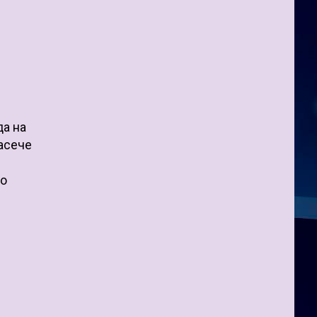
да на
засече
но