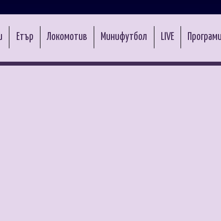
и
Етър
Локомотив
Минифутбол
LIVE
Програми