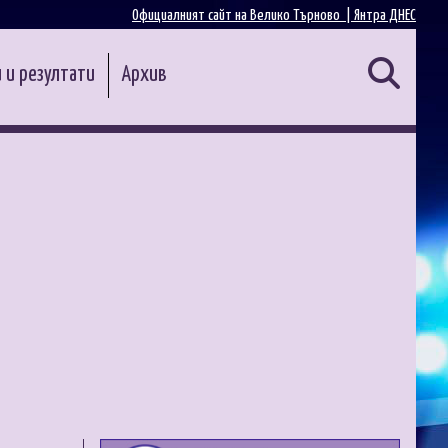
Официалният сайт на Велико Търново |
Янтра ДНЕС
 и резултати
Архив