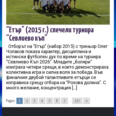
“Етър” (2015 г.) спечели турнира
“Севлиево къп”
Отборът на “Етър” (набор 2015) с треньор Олег
Чолаков показа характер, дисциплина и
истински футболен дух по време на турнира
“Севлиево Къп 2026”. Младите „боляри“
изиграха четири срещи, в които демонстрираха
колективна игра и силна воля за победа. Във
финалния двубой талантливите етърци се
изправиха срещу отбора на “Розова долина”. С
много желание, концентрация […]
Pages:
1
2
3
4
5
6
7
...
137
»