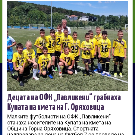
Децата на ОФК „Павликени“ грабнаха
Купата на кмета на Г. Оряховица
Малките футболисти на ОФК „Павликени“
станаха носителите на Купата на кмета на
Община Горна Оряховица. Спортната
надпревара за деца на Футбол 7 се проведе на