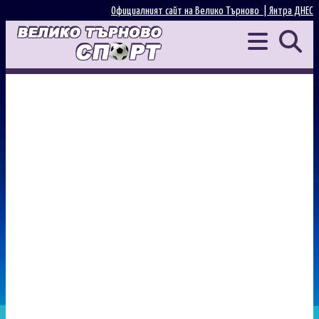
Официалният сайт на Велико Търново |
Янтра ДНЕС