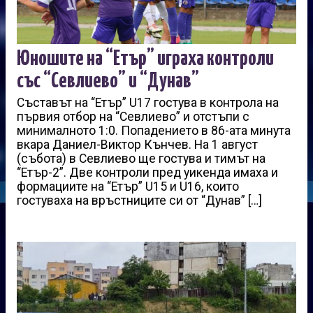
Юношите на “Етър” играха контроли
със “Севлиево” и “Дунав”
Съставът на “Етър” U17 гостува в контрола на
първия отбор на “Севлиево” и отстъпи с
минималното 1:0. Попадението в 86-ата минута
вкара Даниел-Виктор Кънчев. На 1 август
(събота) в Севлиево ще гостува и тимът на
“Етър-2”. Две контроли пред уикенда имаха и
формациите на “Етър” U15 и U16, които
гостуваха на връстниците си от “Дунав” […]