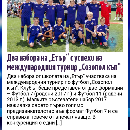
Два набора на „Етър“ с успехи на
международния турнир „Созопол къп“
Два набора от школата на „Етър“ участваха на
международния турнир по футбол „Созопол
къп“. Клубът беше представен от две формации
– Футбол 7 (родени 2017 г.) и Футбол 11 (родени
2013 г.). Малките състезатели набор 2017
изживяха своето първо голямо
предизвикателство във формат Футбол 7 и се
справиха повече от впечатляващо. В
конкуренция с едни […]