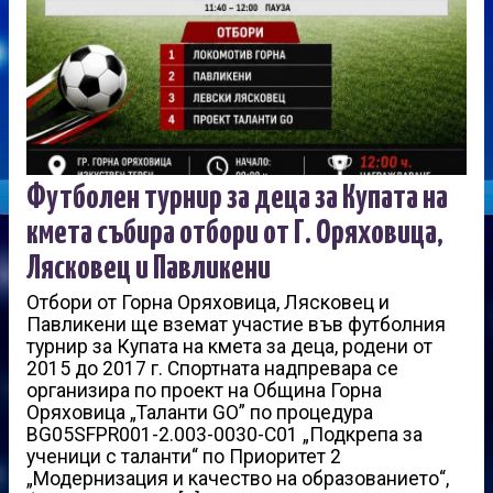
Футболен турнир за деца за Купата на
кмета събира отбори от Г. Оряховица,
Лясковец и Павликени
Отбори от Горна Оряховица, Лясковец и
Павликени ще вземат участие във футболния
турнир за Купата на кмета за деца, родени от
2015 до 2017 г. Спортната надпревара се
организира по проект на Община Горна
Оряховица „Таланти GO” пo процедура
BG05SFPR001-2.003-0030-C01 „Подкрепа за
ученици с таланти“ по Приоритет 2
„Модернизация и качество на образованието“,