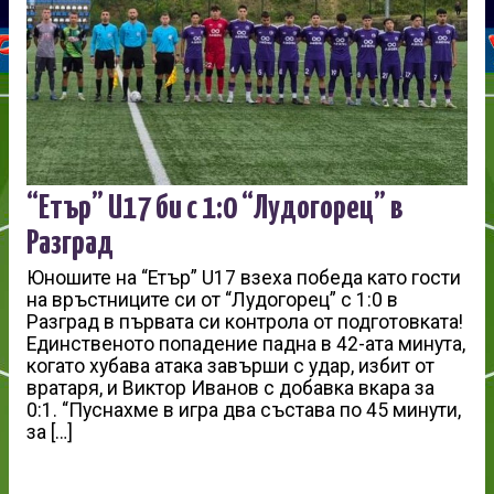
“Етър” U17 би с 1:0 “Лудогорец” в
Разград
Юношите на “Етър” U17 взеха победа като гости
на връстниците си от “Лудогорец” с 1:0 в
Разград в първата си контрола от подготовката!
Единственото попадение падна в 42-ата минута,
когато хубава атака завърши с удар, избит от
вратаря, и Виктор Иванов с добавка вкара за
0:1. “Пуснахме в игра два състава по 45 минути,
за […]