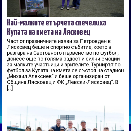
Най-малките етърчета спечелиха
Купата на кмета на Лясковец
Част от празничните изяви за Петровден в
Лясковец беше и спортно събитие, което в
разгара на Световното първенство по футбол,
донесе още по-голяма радост и силни емоции
за малките участници и зрителите. Турнирът по
футбол за Купата на кмета се състоя на стадион
„Михаил Алексиев“ и беше организиран от
Община Лясковец и ФК „Левски-Лясковец“. В
[…]