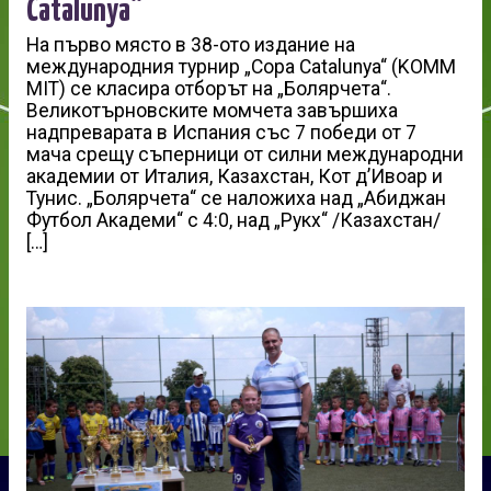
Catalunya“
На първо място в 38-ото издание на
международния турнир „Copa Catalunya“ (KOMM
MIT) се класира отборът на „Болярчета“.
Великотърновските момчета завършиха
надпреварата в Испания със 7 победи от 7
мача срещу съперници от силни международни
академии от Италия, Казахстан, Кот д’Ивоар и
Тунис. „Болярчета“ се наложиха над „Абиджан
Футбол Академи“ с 4:0, над „Рукх“ /Казахстан/
[…]