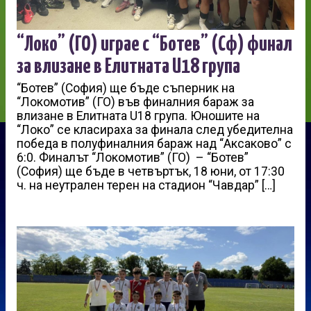
“Локо” (ГО) играе с “Ботев” (Сф) финал
за влизане в Елитната U18 група
“Ботев” (София) ще бъде съперник на
“Локомотив” (ГО) във финалния бараж за
влизане в Елитната U18 група. Юношите на
“Локо” се класираха за финала след убедителна
победа в полуфиналния бараж над “Аксаково” с
6:0. Финалът “Локомотив” (ГО) – “Ботев”
(София) ще бъде в четвъртък, 18 юни, от 17:30
ч. на неутрален терен на стадион “Чавдар” […]