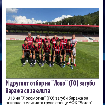
И другият отбор на “Локо” (ГО) загуби
баража си за елита
U18 на “Локомотив” (ГО) загуби баража за
влизане в елитната група срещу УФК “Ботев”