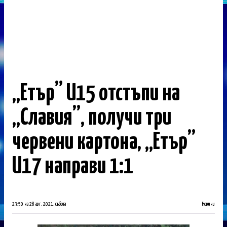
„Етър” U15 отстъпи на
„Славия”, получи три
червени картона, „Етър”
U17 направи 1:1
23:50 на 28 авг. 2021, събота
Новини