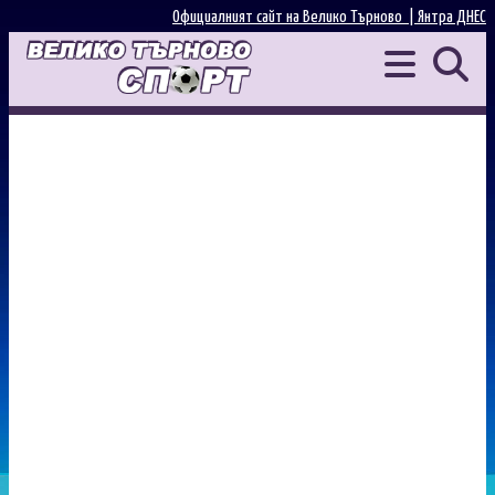
Официалният сайт на Велико Търново |
Янтра ДНЕС