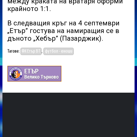
между краката на вратаря оформи
крайното 1:1.
В следващия кръг на 4 септември
„Етър” гостува на намиращия се в
дъното „Хебър” (Пазарджик).
Тагове:
ФК Етър ВТ
,
футбол - юноши