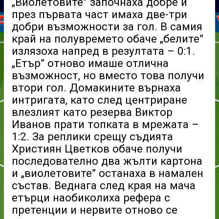
„Виолетовите” започнаха добре и
през първата част имаха две-три
добри възможности за гол. В самия
край на полувремето обаче „белите”
излязоха напред в резултата – 0:1.
„Етър” отново имаше отлична
възможност, но вместо това получи
втори гол. Домакините върнаха
интригата, като след центриране
влезлият като резерва Виктор
Иванов прати топката в мрежата –
1:2. За реплики срещу съдията
Християн Цветков обаче получи
последователно два жълти картона
и „виолетовите” останаха в намален
състав. Веднага след края на мача
етърци наобиколиха рефера с
претенции и нервите отново се