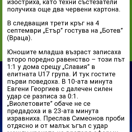
изостриха, като техни състезатели
получиха още два червени картона.
В следващия трети кръг на 4
септември „Етър” гостува на „Ботев”
(Враца).
Юношите младша възраст записаха
второ поредно равенство – този път
1:1 у дома срещу „Славия” в
елитната U17 група. И тук гостите
първи поведоха. В 10-ата минута
Евгени Георгиев с далечен силен
удар се разписа за 0:1.
„Виолетовите” обаче не се
предадоха и в 23-ата минута
изравниха. Преслав Симеонов проби
отдясно и от малък ъгъл с удар