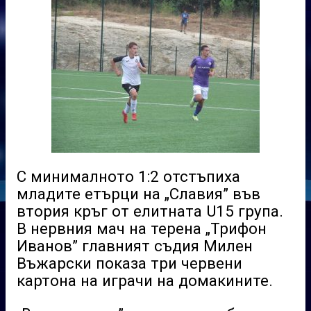
С минималното 1:2 отстъпиха
младите етърци на „Славия” във
втория кръг от елитната U15 група.
В нервния мач на терена „Трифон
Иванов” главният съдия Милен
Въжарски показа три червени
картона на играчи на домакините.