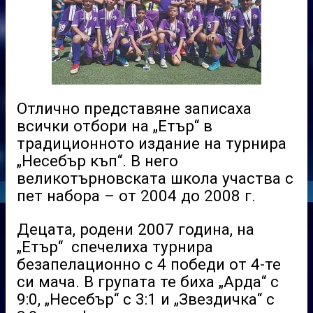
Отлично представяне записаха
всички отбори на „Етър“ в
традиционното издание на турнира
„Несебър къп“. В него
великотърновската школа участва с
пет набора – от 2004 до 2008 г.
Децата, родени 2007 година, на
„Етър“ спечелиха турнира
безапелационно с 4 победи от 4-те
си мача. В групата те биха „Арда“ с
9:0, „Несебър“ с 3:1 и „Звездичка“ с