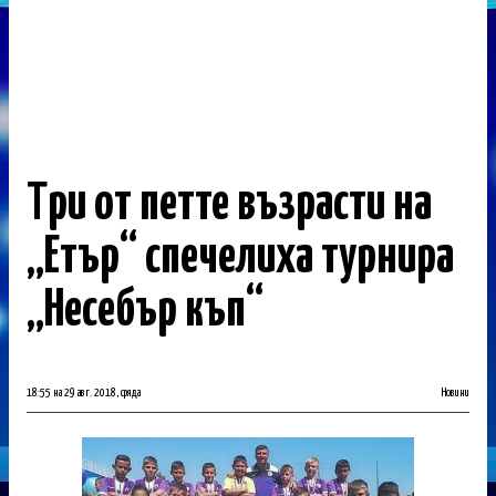
Три от петте възрасти на
„Етър“ спечелиха турнира
„Несебър къп“
18:55 на 29 авг. 2018, сряда
Новини