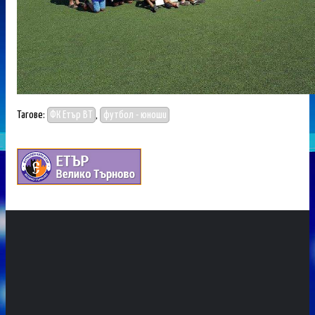
Тагове:
ФК Етър ВТ
,
футбол - юноши