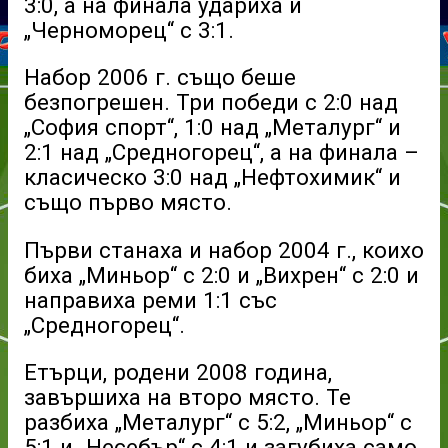
3:0, а на финала удариха и
„Черноморец“ с 3:1.
Набор 2006 г. също беше
безпогрешен. Три победи с 2:0 над
„София спорт“, 1:0 над „Металург“ и
2:1 над „Средногорец“, а на финала –
класическо 3:0 над „Нефтохимик“ и
също първо място.
Първи станаха и набор 2004 г., коихо
биха „Миньор“ с 2:0 и „Вихрен“ с 2:0 и
направиха реми 1:1 със
„Средногорец“.
Етърци, родени 2008 година,
завършиха на второ място. Те
разбиха „Металург“ с 5:2, „Миньор“ с
5:1 и „Несебър“ с 4:1 и загубиха само