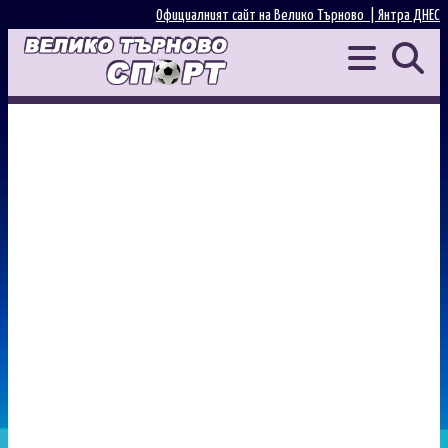
Официалният сайт на Велико Търново |
Янтра ДНЕС