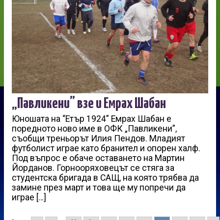
„Павликени” взе и Емрах Шабан
Юношата на “Етър 1924” Емрах Шабан е
поредното ново име в ОФК „Павликени”,
съобщи треньорът Илия Пендов. Младият
футболист играе като бранител и опорен халф.
Под въпрос е обаче оставането на Мартин
Йорданов. Горнооряховецът се стяга за
студентска бригада в САЩ, на която трябва да
замине през март и това ще му попречи да
играе […]