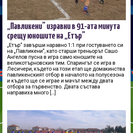
„Павликени” изравни в 91-ата минута
срещу юношите на „Етър”
„Етър” завърши наравно 1:1 при гостуването си
на „Павликени”, като старши треньорът Сашо
Ангелов пусна в игра само юношите на
великотърновския тим. Спарингът се игра в
Лесичери, където на този етап ще домакинства
павликенският отбор в началото на полусезона
и където ще се играе и мачът между двата
отбора за първенство. Двата състава
направиха много […]