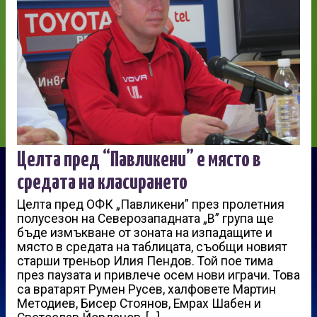
Целта пред “Павликени” е място в
средата на класирането
Целта пред ОФК „Павликени” през пролетния
полусезон на Северозападната „В” група ще
бъде измъкване от зоната на изпадащите и
място в средата на таблицата, съобщи новият
старши треньор Илия Пендов. Той пое тима
през паузата и привлече осем нови играчи. Това
са вратарят Румен Русев, халфовете Мартин
Методиев, Бисер Стоянов, Емрах Шабен и