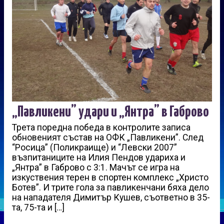
„Павликени” удари и „Янтра” в Габрово
Трета поредна победа в контролите записа
обновеният състав на ОФК „Павликени”. След
“Росица” (Поликраище) и “Левски 2007”
възпитаниците на Илия Пендов удариха и
„Янтра” в Габрово с 3:1. Мачът се игра на
изкуствения терен в спортен комплекс „Христо
Ботев”. И трите гола за павликенчани бяха дело
на нападателя Димитър Кушев, съответно в 35-
та, 75-та и […]