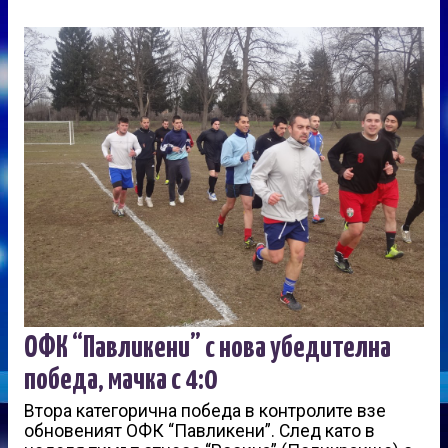
ОФК “Павликени” с нова убедителна
победа, мачка с 4:0
Втора категорична победа в контролите взе
обновеният ОФК “Павликени”. След като в