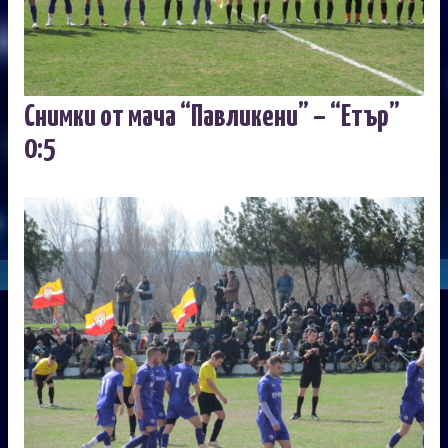
Снимки от мача “Павликени” – “Етър”
0:5