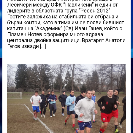
Лесичери между ОФК “Павликени” и един от
лидерите в областната група “Ресен 2012”.
Гостите заложиха на стабилната си отбрана и
бързи контри, като в тима им се появи бившият
капитан на “Академик” (Св) Иван Ганев, който с
Пламен Нотев сформира много здрава
централна двойка защитници. Вратарят Анатоли
Гугов извади […]