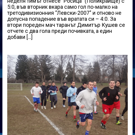
неделя тимът отнесе “Росица” (Поликраище) с
5:0, във вторник вкара само гол по-малко на
третодивизионния “Левски-2007” и отново не
допусна попадение във вратата си – 4:0. За
втори пореден мач таранът Димитър Кушев се
отчете с два гола преди почивката, а един
добави […]