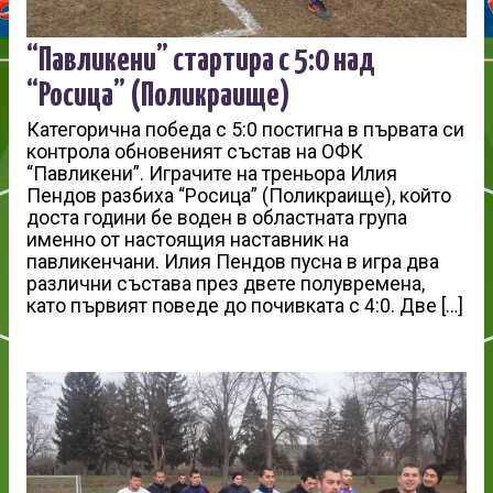
“Павликени” стартира с 5:0 над
“Росица” (Поликраище)
Категорична победа с 5:0 постигна в първата си
контрола обновеният състав на ОФК
“Павликени”. Играчите на треньора Илия
Пендов разбиха “Росица” (Поликраище), който
доста години бе воден в областната група
именно от настоящия наставник на
павликенчани. Илия Пендов пусна в игра два
различни състава през двете полувремена,
като първият поведе до почивката с 4:0. Две […]