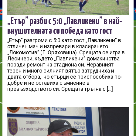
„Етър” разби с 5:0 „Павликени” в най-
внушителната си победа като гост
„Етър” разгроми с 5:0 като гост „Павликени” в
отличен мач и изпревари в класирането
„Локомотив” (Г. Оряховица). Срещата се игра в
Лесичери, където „Павликени” домакинства
поради ремонт на стадиона си. Неравният
терен и много силният вятър затрудниха и
двата отбора, но етърци се приспособиха по-
добре и не оставиха съмнение в
превъзходството си. Срещата тръгна с […]