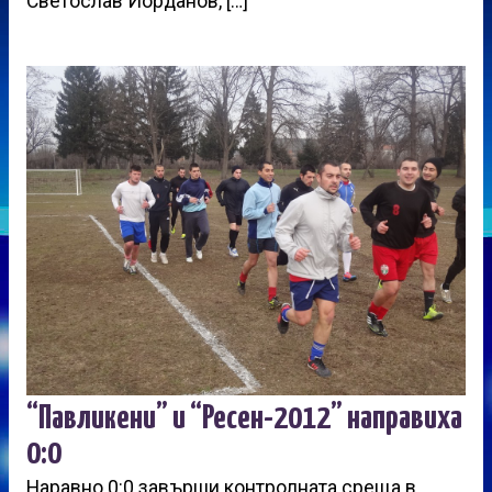
Светослав Йорданов, […]
“Павликени” и “Ресен-2012” направиха
0:0
Наравно 0:0 завърши контролната среща в