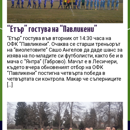
“Етър” гостува на “Павликени”
“Етър” гостува във вторник от 14:30 часа на
ОФК “Павликени”. Очаква се старши треньорът
на “виолетовите” Сашо Ангелов да даде шанс за
изява на по-младите си футболисти, както бе и в
мача с “Янтра” (Габрово). Мачът е в Лесичери,
където вчера обновеният отбор на ОФК
“Павликени” постигна четвърта победа в
четвъртата си контрола. Макар че съперниците
[…]