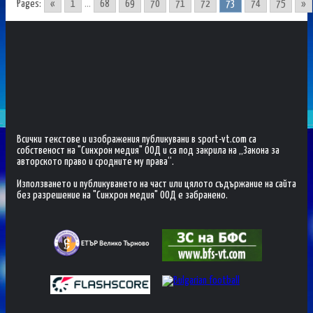
Pages:
«
1
...
68
69
70
71
72
73
74
75
»
Всички текстове и изображения публикувани в sport-vt.com са
собственост на "Синхрон медия" ООД и са под закрила на „Закона за
авторското право и сродните му права“.
Използването и публикуването на част или цялото съдържание на сайта
без разрешение на "Синхрон медия" ООД е забранено.