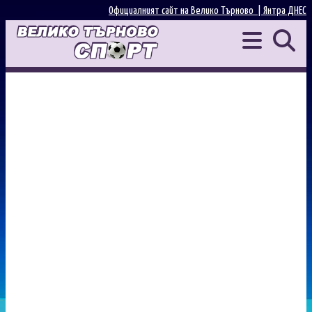
Официалният сайт на Велико Търново |
Янтра ДНЕС