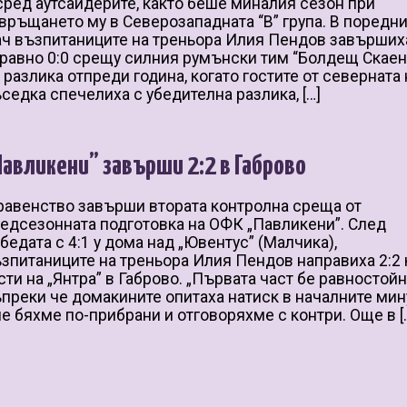
сред аутсайдерите, както беше миналия сезон при
връщането му в Северозападната “В” група. В поредн
ч възпитаниците на треньора Илия Пендов завърших
равно 0:0 срещу силния румънски тим “Болдещ Скаен
 разлика отпреди година, когато гостите от северната
седка спечелиха с убедителна разлика, […]
Павликени” завърши 2:2 в Габрово
равенство завърши втората контролна среща от
едсезонната подготовка на ОФК „Павликени”. След
бедата с 4:1 у дома над „Ювентус” (Малчика),
зпитаниците на треньора Илия Пендов направиха 2:2 
сти на „Янтра” в Габрово. „Първата част бе равностойн
преки че домакините опитаха натиск в началните мин
е бяхме по-прибрани и отговоряхме с контри. Още в [