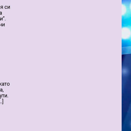
ия си
а
и”.
 ни
като
а,
ути.
…]