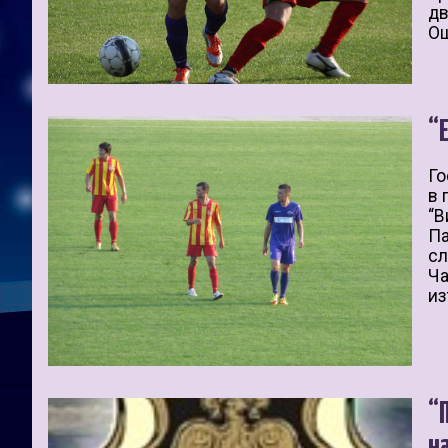
дв
Ощ
“
Го
в 
“В
Па
сл
Ча
из
“
н