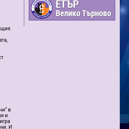
ящия
та,
ст
ни” в
ия и
игра
ни. И