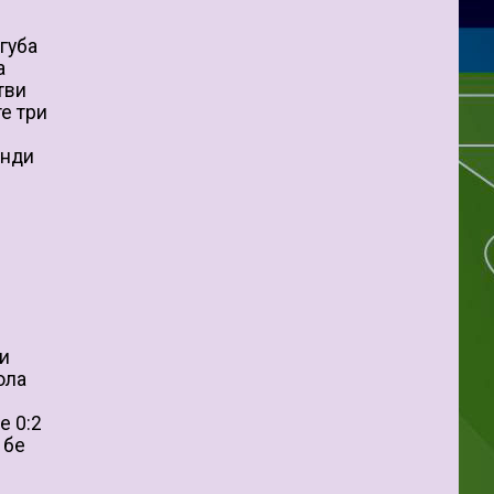
губа
а
тви
е три
унди
 и
ола
е 0:2
 бе