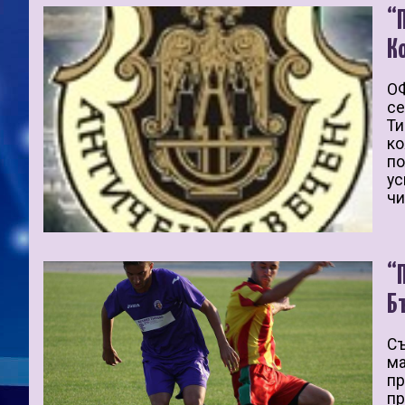
“
К
ОФ
се
Ти
ко
по
ус
чи
“
Б
Съ
ма
пр
пр