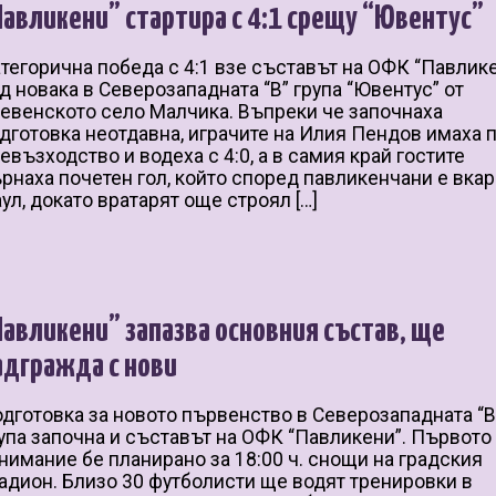
Павликени” стартира с 4:1 срещу “Ювентус”
тегорична победа с 4:1 взе съставът на ОФК “Павлик
д новака в Северозападната “В” група “Ювентус” от
евенското село Малчика. Въпреки че започнаха
дготовка неотдавна, играчите на Илия Пендов имаха 
евъзходство и водеха с 4:0, а в самия край гостите
рнаха почетен гол, който според павликенчани е вкар
ул, докато вратарят още строял […]
Павликени” запазва основния състав, ще
адгражда с нови
дготовка за новото първенство в Северозападната “В
упа започна и съставът на ОФК “Павликени”. Първото
нимание бе планирано за 18:00 ч. снощи на градския
адион. Близо 30 футболисти ще водят тренировки в