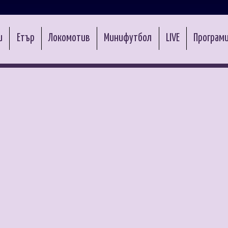
и
Етър
Локомотив
Минифутбол
LIVE
Програми