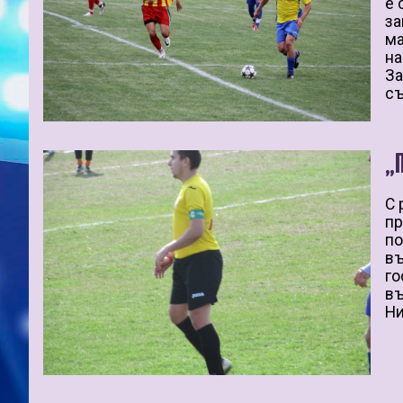
е 
за
ма
на
За
съ
„
С 
пр
по
въ
го
въ
Ни