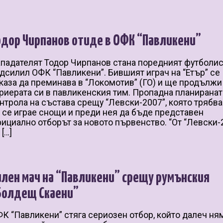
одор Чирпанов отиде в ОФК “Павликени”
падателят Тодор Чирпанов стана поредният футболис
дсилил ОФК “Павликени”. Бившият играч на “Етър” се
каза да преминава в “Локомотив” (ГО) и ще продължи
риерата си в павликенския тим. Пропадна планиранат
нтрола на състава срещу “Левски-2007”, която трябв
 се играе снощи и преди нея да бъде представен
ициално отборът за новото първенство. “От “Левски-
 […]
илен мач на “Павликени” срещу румънския
Болдещ Скаени”
К “Павликени” стяга сериозен отбор, който далеч ня