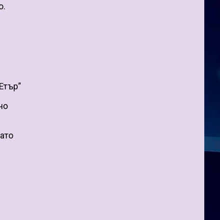
о.
Етър”
чо
като