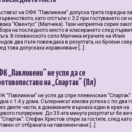
ставът на ОФК “Павликени” допусна трета поредна за
първенството, като отстъпи с 3:2 при гостуването си н
вака “Ювентус” (Малчика). Тази неприятна серия зако
бора на последното място в класирането след първит
ъга. В плевенското село Малчика играчите на Илия
ндов два пъти повеждаха в резултата, но броени сек
ед това допускаха изравняване […]
ФК „Павликени“ не успя да се
ротивопостави на „Спартак” (Пл)
К “Павликени” не успя да спре плевенския “Спартак”
дна с 1:4 у дома. Съперникът изкова успеха с по два г
ез двете части, а домакините върнаха един в края на
рвото полувреме. До 35-ата минута резултатът бе веч
 “Спартак”. Стефан Христов откри за гостите, след като
тавен от отбраната на павликенчани […]