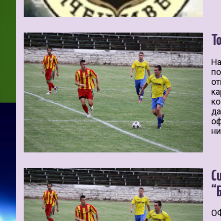
Т
На
по
от
ка
ко
да
оф
ни
С
“
ОФ