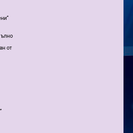
ени”
пълно
ан от
”