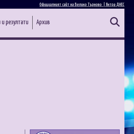
Официалният сайт на Велико Търново |
Янтра ДНЕС
 и резултати
Архив