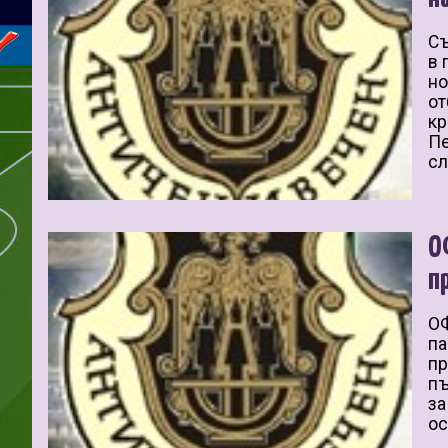
Съ
в 
но
от
кр
Пе
сл
О
п
ОФ
па
пр
пъ
за
ос