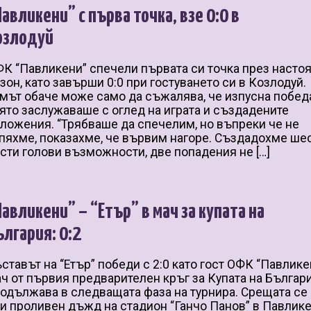
Павликени” с първа точка, взе 0:0 в
озлодуй
К “Павликени” спечели първата си точка през насто
зон, като завърши 0:0 при гостуването си в Козлодуй.
мът обаче може само да съжалява, че изпусна победа
ято заслужаваше с оглед на играта и създадените
ложения. “Трябваше да спечелим, но въпреки че не
пяхме, показахме, че вървим нагоре. Създадохме ше
сти голови възможности, две попадения не […]
Павликени” – “Етър” в мач за купата на
ългария: 0:2
ставът на “Етър” победи с 2:0 като гост ОФК “Павлике
ч от първия предварителен кръг за Купата на Българ
одължава в следващата фаза на турнира. Срещата се 
и проливен дъжд на стадион “Ганчо Панов” в Павлике