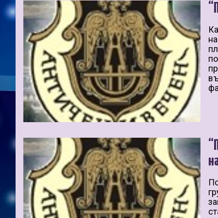
“
Ка
на
пл
по
пр
въ
фа
“
н
По
гр
за
ст