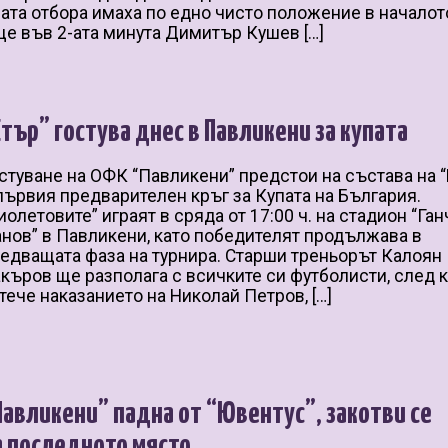
ата отбора имаха по едно чисто положение в началот
е във 2-ата минута Димитър Кушев […]
Етър” гостува днес в Павликени за купата
стуване на ОФК “Павликени” предстои на състава на “
първия предварителен кръг за Купата на България.
иолетовите” играят в сряда от 17:00 ч. на стадион “Ган
нов” в Павликени, като победителят продължава в
едващата фаза на турнира. Старши треньорът Калоян
къров ще разполага с всичките си футболисти, след 
тече наказанието на Николай Петров, […]
Павликени” падна от “Ювентус”, закотви се
а последното място