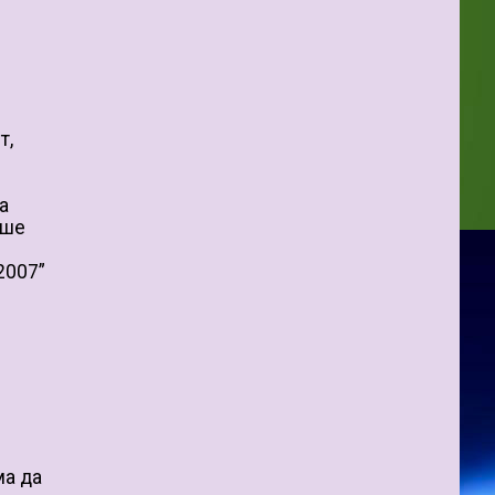
т,
а
аше
2007”
ма да