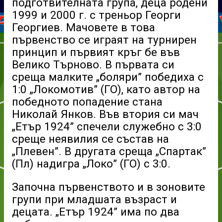
подготвителната група, деца родени
1999 и 2000 г. с треньор Георги
Георгиев. Мачовете в това
първенство се играят на турнирен
принцип и първият кръг бе във
Велико Търново. В първата си
среща малките „боляри” победиха с
1:0 „Локомотив” (ГО), като автор на
победното попадение стана
Николай Янков. Във втория си мач
„Етър 1924” спечели служебно с 3:0
среще неявилия се състав на
„Плевен”. В другата среща „Спартак”
(Пл) надигра „Локо” (ГО) с 3:0.
Започна първенството и в зоновите
групи при младшата възраст и
децата. „Етър 1924” има по два