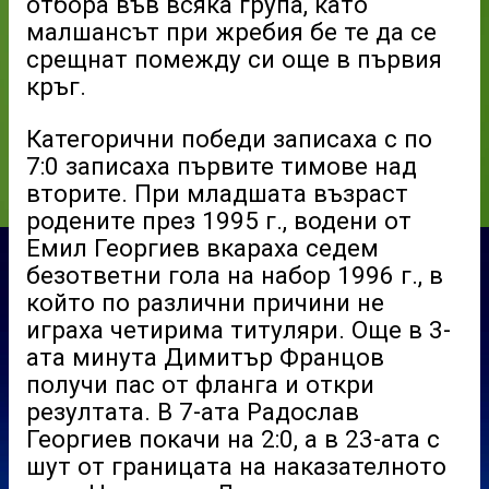
отбора във всяка група, като
малшансът при жребия бе те да се
срещнат помежду си още в първия
кръг.
Категорични победи записаха с по
7:0 записаха първите тимове над
вторите. При младшата възраст
родените през 1995 г., водени от
Емил Георгиев вкараха седем
безответни гола на набор 1996 г., в
който по различни причини не
играха четирима титуляри. Още в 3-
ата минута Димитър Францов
получи пас от фланга и откри
резултата. В 7-ата Радослав
Георгиев покачи на 2:0, а в 23-ата с
шут от границата на наказателното