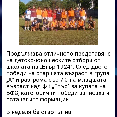
Продължава отличното представяне
на детско-юношеските отбори от
школата на „Етър 1924”. След двете
победи на старшата възраст в група
„А” и разгрома със 7:0 на младшата
възраст над ФК „Етър” за купата на
БФС, категорични победи записаха и
останалите формации.
В неделя бе стартът на