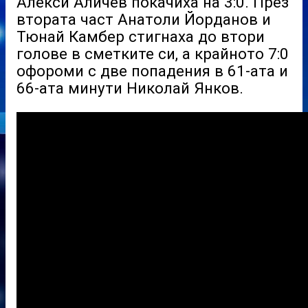
Алекси Аличев покачиха на 3:0. През
втората част Анатоли Йорданов и
Тюнай Камбер стигнаха до втори
голове в сметките си, а крайното 7:0
офороми с две попадения в 61-ата и
66-ата минути Николай Янков.