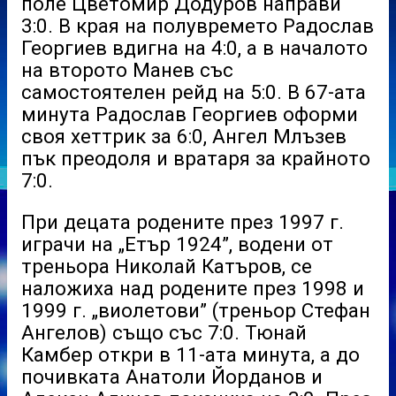
поле Цветомир Додуров направи
3:0. В края на полувремето Радослав
Георгиев вдигна на 4:0, а в началото
на второто Манев със
самостоятелен рейд на 5:0. В 67-ата
минута Радослав Георгиев оформи
своя хеттрик за 6:0, Ангел Млъзев
пък преодоля и вратаря за крайното
7:0.
При децата родените през 1997 г.
играчи на „Етър 1924”, водени от
треньора Николай Катъров, се
наложиха над родените през 1998 и
1999 г. „виолетови” (треньор Стефан
Ангелов) също със 7:0. Тюнай
Камбер откри в 11-ата минута, а до
почивката Анатоли Йорданов и