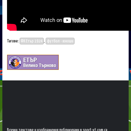
Тагове:
ФК Етър 1924
,
футбол - юноши
Всички текстове и изображения публикувани в sport-vt.com са