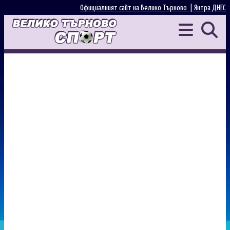
Официалният сайт на Велико Търново |
Янтра ДНЕС