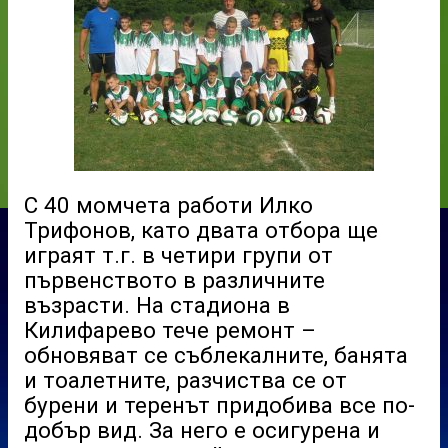
С 40 момчета работи Илко
Трифонов, като двата отбора ще
играят т.г. в четири групи от
първенството в различните
възрасти. На стадиона в
Килифарево тече ремонт –
обновяват се съблекалните, банята
и тоалетните, разчиства се от
бурени и теренът придобива все по-
добър вид. За него е осигурена и