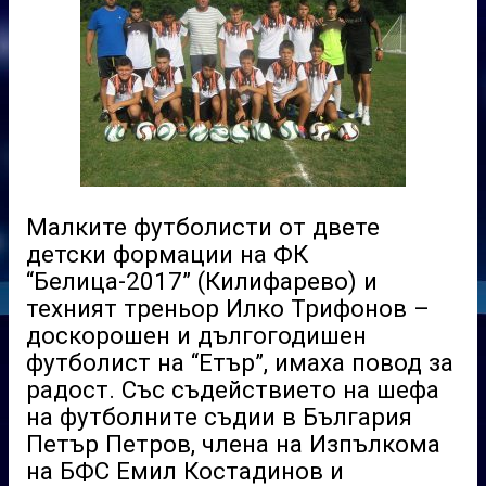
Малките футболисти от двете
детски формации на ФК
“Белица-2017” (Килифарево) и
техният треньор Илко Трифонов –
доскорошен и дългогодишен
футболист на “Етър”, имаха повод за
радост. Със съдействието на шефа
на футболните съдии в България
Петър Петров, члена на Изпълкома
на БФС Емил Костадинов и