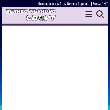
Официалният сайт на Велико Търново |
Янтра ДНЕС