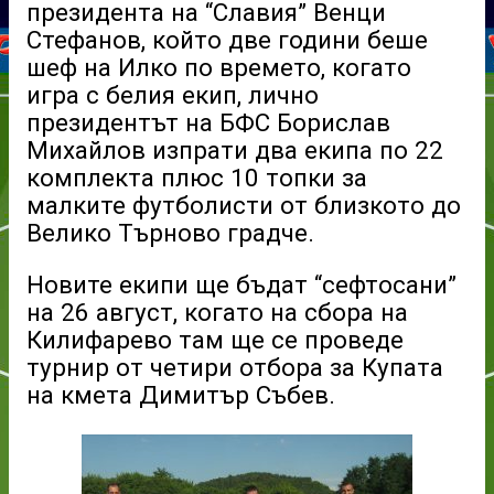
президента на “Славия” Венци
Стефанов, който две години беше
шеф на Илко по времето, когато
игра с белия екип, лично
президентът на БФС Борислав
Михайлов изпрати два екипа по 22
комплекта плюс 10 топки за
малките футболисти от близкото до
Велико Търново градче.
Новите екипи ще бъдат “сефтосани”
на 26 август, когато на сбора на
Килифарево там ще се проведе
турнир от четири отбора за Купата
на кмета Димитър Събев.