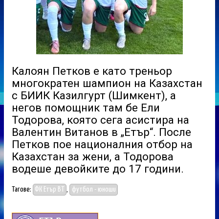
Калоян Петков е като треньор
многократен шампион на Казахстан
с БИИК Казилгурт (Шимкент), а
негов помощник там бе Ели
Тодорова, която сега асистира на
Валентин Витанов в „Етър“. После
Петков пое националния отбор на
Казахстан за жени, а Тодорова
водеше девойките до 17 години.
Тагове:
ФК Етър ВТ
,
футбол - юноши