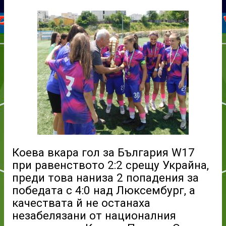
Коева вкара гол за България W17
при равенството 2:2 срещу Украйна,
преди това наниза 2 попадения за
победата с 4:0 над Люксембург, а
качествата й не останаха
незабелязани от националния