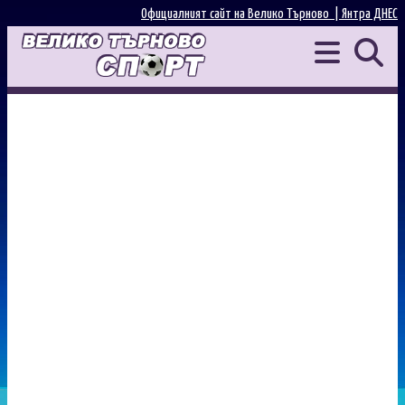
Официалният сайт на Велико Търново |
Янтра ДНЕС