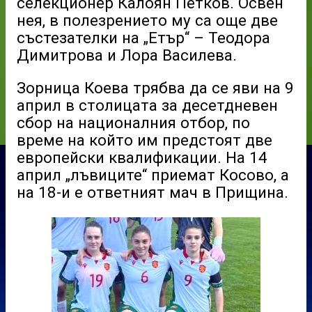
селекционер Калоян Петков. Освен
нея, в полезрението му са още две
състезателки на „Етър“ – Теодора
Димитрова и Лора Василева.
Зорница Коева трябва да се яви на 9
април в столицата за десетдневен
сбор на националния отбор, по
време на който им предстоят две
европейски квалификации. На 14
април „лъвиците“ приемат Косово, а
на 18-и е ответният мач в Прищина.