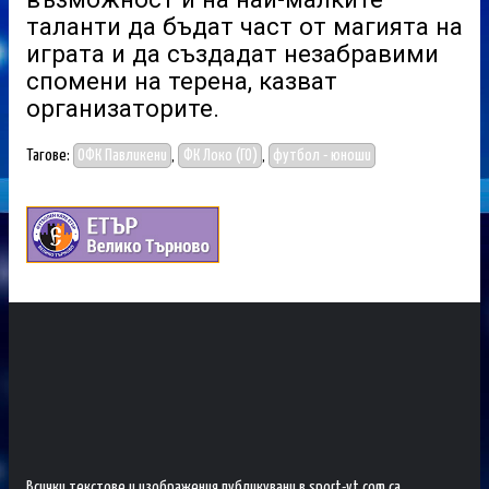
таланти да бъдат част от магията на
играта и да създадат незабравими
спомени на терена, казват
организаторите.
Тагове:
ОФК Павликени
,
ФК Локо (ГО)
,
футбол - юноши
Всички текстове и изображения публикувани в sport-vt.com са