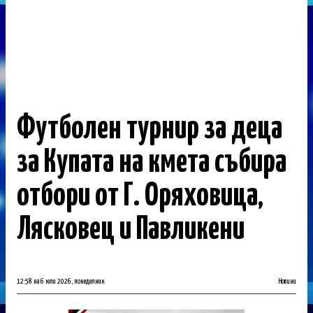
Футболен турнир за деца
за Купата на кмета събира
отбори от Г. Оряховица,
Лясковец и Павликени
12:58 на 6 юли 2026, понеделник
Новини