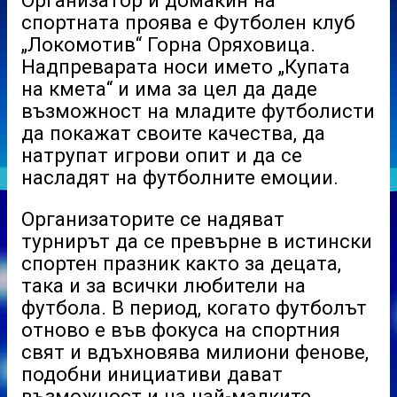
Организатор и домакин на
спортната проява е Футболен клуб
„Локомотив“ Горна Оряховица.
Надпреварата носи името „Купата
на кмета“ и има за цел да даде
възможност на младите футболисти
да покажат своите качества, да
натрупат игрови опит и да се
насладят на футболните емоции.
Организаторите се надяват
турнирът да се превърне в истински
спортен празник както за децата,
така и за всички любители на
футбола. В период, когато футболът
отново е във фокуса на спортния
свят и вдъхновява милиони фенове,
подобни инициативи дават
възможност и на най-малките