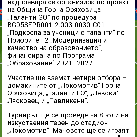
надпревара се организира по проект
на Община Горна Оряховица
„Таланти GO” пo процедура
BG05SFPR001-2.003-0030-C01
„Подкрепа за ученици с таланти“ по
Приоритет 2 „Модернизация и
качество на образованието“,
финансирана по Програма
„Образование“ 2021–2027.
Участие ще вземат четири отбора –
домакините от „Локомотив“ Горна
Оряховица, „Таланти ГО“, „Левски“
Лясковец и „Павликени“.
Турнирът ще се проведе на 8 юли на
изкуствения терен до стадион
„Локомотив“. Мачовете ще се играят