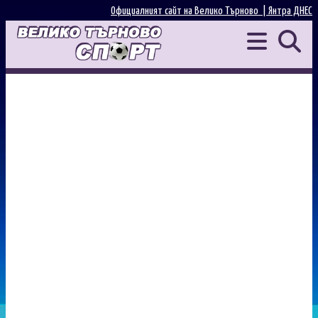
Официалният сайт на Велико Търново |
Янтра ДНЕС