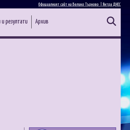
Официалният сайт на Велико Търново |
Янтра ДНЕС
 и резултати
Архив