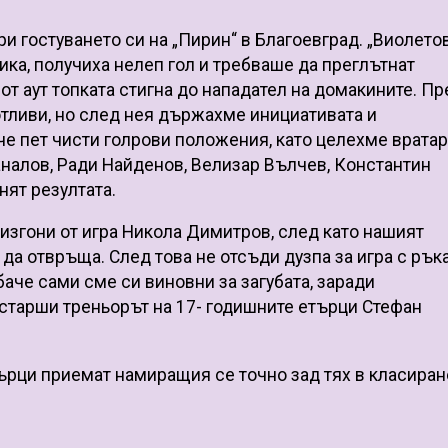
ри гостуването си на „Пирин“ в Благоевград. „Виолето
ика, получиха нелеп гол и требваше да преглътнат
от аут топката стигна до нападател на домакините. П
отливи, но след нея държахме инициативата и
 пет чисти голрови положения, като целехме вратар
налов, Ради Найденов, Велизар Вълчев, Константин
ят резултата.
изгони от игра Никола Димитров, след като нашият
 да отвръща. След това не отсъди дузпа за игра с рък
баче сами сме си виновни за загубата, заради
 старши треньорът на 17- годишните етърци Стефан
търци приемат намиращия се точно зад тях в класиран