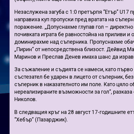
Незаслужена загуба с 1:0 претърпя “Етър” U17 п
направиха куп пропуски пред вратата на съперн
поражение. „Допуснахме глупав гол – директно 
почивката играта бе равностойна на приливи и 
доминирахме над съперника. Пропуснахме обаче
„Пирин“ от непосредствена близост. Дейвид Ма
Маринов и Преслав Денев имаха шанс да изравн
За съжаление и съдията се намеси, като първо 
състезател бе ударен в лицето от съперник, без
съперник в наказателното им поле. Като цяло о
нереализираните възможности за гол“, разказа
Николов.
В следващия кръг на 28 август 17-годишните е
“Хебър” (Пазарджик).