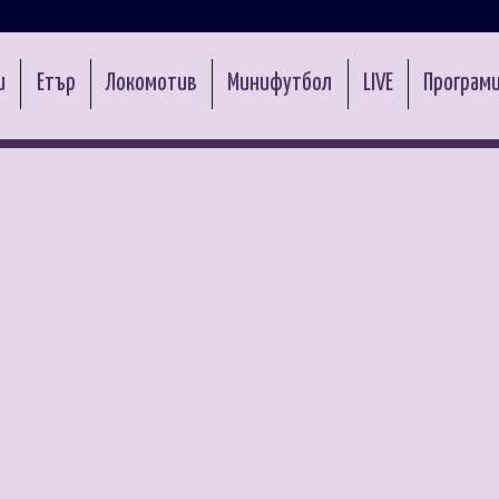
и
Етър
Локомотив
Минифутбол
LIVE
Програми