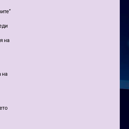
вите“
реди
я на
а на
ето