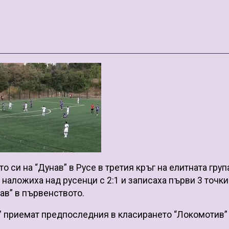
 си на “Дунав” в Русе в третия кръг на елитната груп
 наложиха над русенци с 2:1 и записаха първи 3 точки
ав” в първенството.
и” приемат предпоследния в класирането “Локомотив”