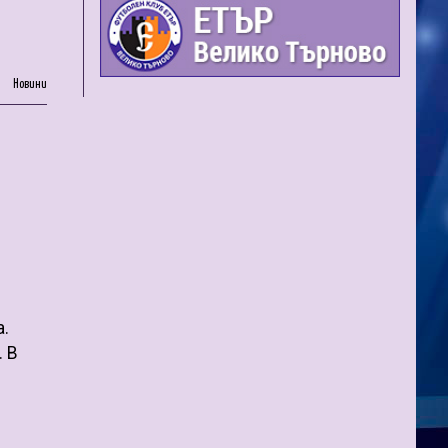
Новини
а.
. В