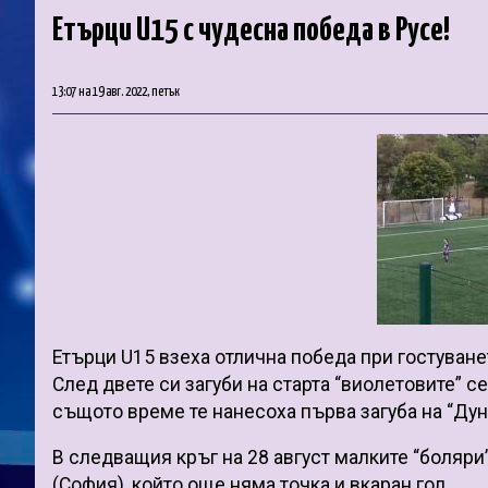
Етърци U15 с чудесна победа в Русе!
13:07 на 19 авг. 2022, петък
Етърци U15 взеха отлична победа при гостуването
След двете си загуби на старта “виолетовите” се
същото време те нанесоха първа загуба на “Дун
В следващия кръг на 28 август малките “боляр
(София), който още няма точка и вкаран гол.