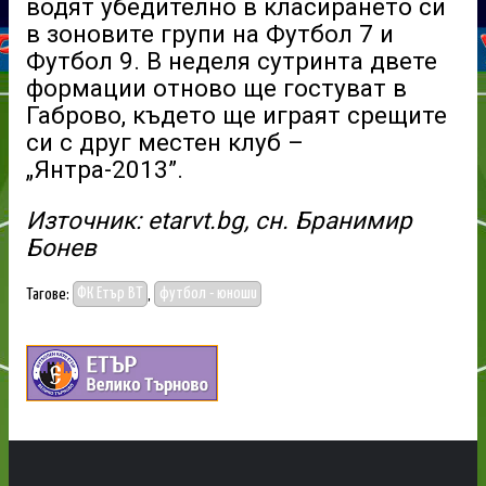
водят убедително в класирането си
в зоновите групи на Футбол 7 и
Футбол 9. В неделя сутринта двете
формации отново ще гостуват в
Габрово, където ще играят срещите
си с друг местен клуб –
„Янтра-2013”.
Източник: etarvt.bg, сн. Бранимир
Бонев
Тагове:
ФК Етър ВТ
,
футбол - юноши