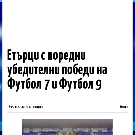
Етърци с поредни
убедителни победи на
Футбол 7 и Футбол 9
16:15 на 20 апр. 2017, четвъртък
Новини