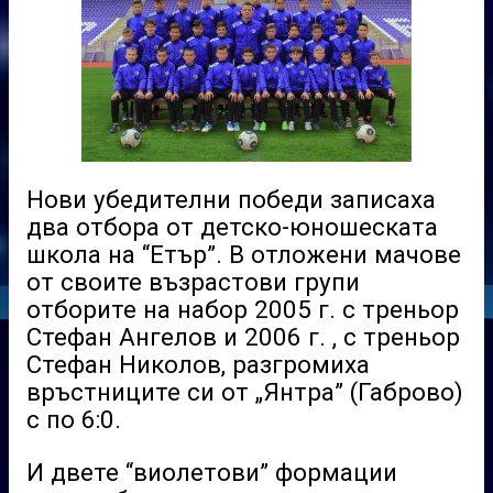
Нови убедителни победи записаха
два отбора от детско-юношеската
школа на “Етър”. В отложени мачове
от своите възрастови групи
отборите на набор 2005 г. с треньор
Стефан Ангелов и 2006 г. , с треньор
Стефан Николов, разгромиха
връстниците си от „Янтра” (Габрово)
с по 6:0.
И двете “виолетови” формации