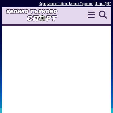
Официалният сайт на Велико Търново |
Янтра ДНЕС