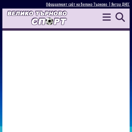
Официалният сайт на Велико Търново |
Янтра ДНЕС