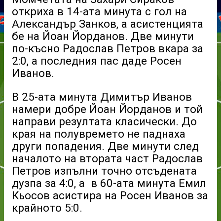
откриха в 14-ата минута с гол на
Александър Занков, а асистенцията
бе на Йоан Йорданов. Две минути
по-късно Радослав Петров вкара за
2:0, а последния пас даде Росен
Иванов.
В 25-ата минута Димитър Иванов
намери добре Йоан Йорданов и той
направи резултата класически. До
края на полувремето не паднаха
други попадения. Две минути след
началото на втората част Радослав
Петров изпълни точно отсъдената
дузпа за 4:0, а в 60-ата минута Емил
Кьосов асистира на Росен Иванов за
крайното 5:0.