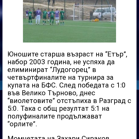
Юношите старша възраст на “Етър”,
набор 2003 година, не успяха да
елиминират “Лудогорец” в
четвъртфиналите на турнира за
купата на БФС. След победата с 1:0
във Велико Търново, днес
“виолетовите” отстъпиха в Разград с
5:0. Така с общ резултат 5:1 на
полуфиналите продължават
“орлите”.
Момчетата на Захари Сираков