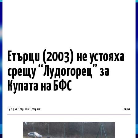
Етърци (2003) не устояха
срещу “Лудогорец” за
Купата на БФС
19:03 на 6 апр. 2021, вторник
Новини