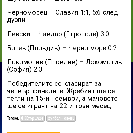
Черноморец – Славия 1:1, 5:6 след
дузпи
Левски – Чавдар (Етрополе) 3:0
Ботев (Пловдив) – Черно море 0:2
Локомотив (Пловдив) – Локомотив
(София) 2:0
Победителите се класират за
четвъртфиналите. Жребият ще се
тегли на 15-и ноември, а мачовете
ще се играят на 22-и този месец.
Тагове:
ФК Етър 1924
,
футбол - юноши