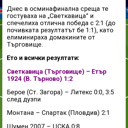
Днес в осминафинална среща те
гостуваха на „Светкавица” и
спечелиха отлична победа с 2:1 (до
почивката резултатът бе 1:1), като
елиминираха домакините от
Търговище.
Ето и всички резултати:
Светкавица (Търговище) – Етър
1924 (В. Търново) 1:2
Берое (Ст. Загора) – Литекс 0:0, 3:5
след дузпи
Монтана – Спартак (Пловдив) 2:1
Шумен 2007 – ЦСКА 0:8