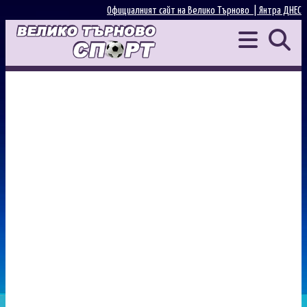
Официалният сайт на Велико Търново |
Янтра ДНЕС