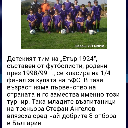
Детският тим на „Етър 1924”,
съставен от футболисти, родени
през 1998/99 г., се класира на 1/4
финал за купата на БФС. В тази
възраст няма първенство на
страната и го замества именно този
турнир. Така младите възпитаници
на треньора Стефан Ангелов
влязоха сред най-добрите 8 отбора
в България!