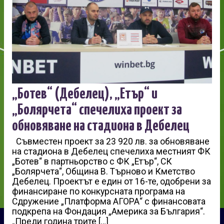
„Ботев“ (Дебелец), „Етър“ и
„Болярчета“ спечелиха проект за
обновяване на стадиона в Дебелец
Съвместен проект за 23 920 лв. за обновяване
на стадиона в Дебелец спечелиха местният ФК
„Ботев“ в партньорство с ФК „Етър“, СК
„Болярчета“, Община В. Търново и Кметство
Дебелец. Проектът е един от 16-те, одобрени за
финансиране по конкурсната програма на
Сдружение „Платформа АГОРА“ с финансовата
подкрепа на Фондация „Америка за България“.
„Преди година трите […]