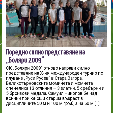
Поредно силно представяне на
„Боляри 2009“
СК „Боляри 2009“ отново направи силно
представяне на X-ия международен турнир по
плуване „Руси Русев“ в Стара Загора.
Великотърновските момичета и момчета
спечелиха 13 отличия – 3 златни, 5 сребърни и
5 бронзови медала. Самуил Николов бе над
всички при юноши старша възраст в
дисциплините 50 м и 100 м гръб, а на 50 м […]