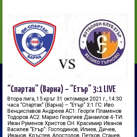
“Спартак” (Варна) – “Етър” 3:1 LIVE
Втора лига, 15 кръг 31 октомври 2021 г., 14:30
часа “Спартак” (Варна) – “Етър” 3:1 ГС: Иво
Венциславов Андреев АС1: Георги Пламенов
Тодоров АС2: Марио Георгиев Данаилов 4-ТИ:
Иван Руменов Христов СН: Красимир Иванов
Василев “Етър”: Господинов, Илиев, Дичев,
Иванов, Кръстев, Апостолов, Петков, Станев,