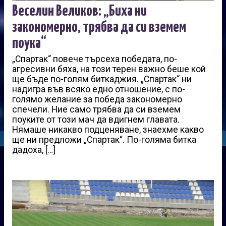
Веселин Великов: „Биха ни
закономерно, трябва да си вземем
поука“
„Спартак“ повече търсеха победата, по-
агресивни бяха, на този терен важно беше кой
ще бъде по-голям биткаджия. „Спартак“ ни
надигра във всяко едно отношение, с по-
голямо желание за победа закономерно
спечели. Ние само трябва да си вземем
поуките от този мач да вдигнем главата.
Нямаше никакво подценяване, знаехме какво
ще ни предложи „Спартак“. По-голяма битка
дадоха, […]