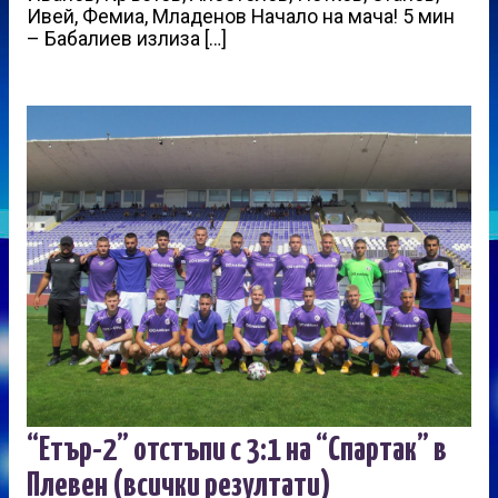
Ивей, Фемиа, Младенов Начало на мача! 5 мин
– Бабалиев излиза […]
“Етър-2” отстъпи с 3:1 на “Спартак” в
Плевен (всички резултати)