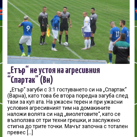
„Етър“ не устоя на агресивния
“Спартак” (Вн)
„Етър“ загуби с 3:1 гостуването си на „Спартак“
(Варна), като това бе втора поредна загуба след
тази за куп ата. На ужасен терен и при ужасни
условия агресивният тим на домакините
наложи волята си над „виолетовите“, като се
възползва от три техни грешки, и заслужено
стигна до трите точки. Мачът започна с тотален
превес […]