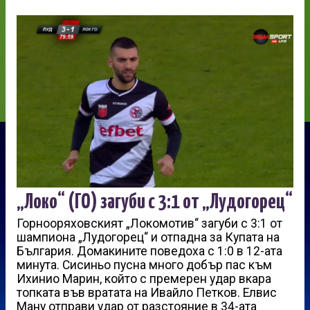
„Локо“ (ГО) загуби с 3:1 от „Лудогорец“
Горнооряховският „Локомотив“ загуби с 3:1 от
шампиона „Лудогорец“ и отпадна за Купата на
България. Домакините поведоха с 1:0 в 12-ата
минута. Сисиньо пусна много добър пас към
Ихинио Марин, който с премерен удар вкара
топката във вратата на Ивайло Петков. Елвис
Ману отправи удар от разстояние в 34-ата