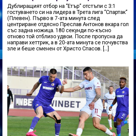
Дублиращият отбор на “Етър” отстъпи с 3:1
гостуването си на лидера в Трета лига “Спартак”
(Плевен). Първо в 7-ата минута след
центриране отдясно Преслав Антонов вкара гол
със задна ножица. 180 секунди по-късно
отново той отблизо удвои. После пропусна да
направи хеттрик, а в 20-ата минута се почувства
зле и беше сменен от Христо Спасов. […]