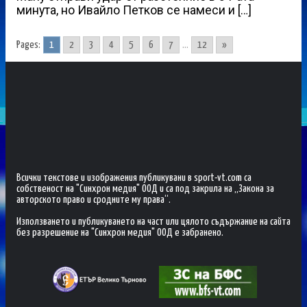
минута, но Ивайло Петков се намеси и […]
Pages:
1
2
3
4
5
6
7
...
12
»
Всички текстове и изображения публикувани в sport-vt.com са
собственост на "Синхрон медия" ООД и са под закрила на „Закона за
авторското право и сродните му права“.
Използването и публикуването на част или цялото съдържание на сайта
без разрешение на "Синхрон медия" ООД е забранено.