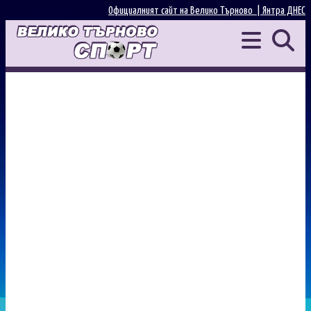
Официалният сайт на Велико Търново |
Янтра ДНЕС