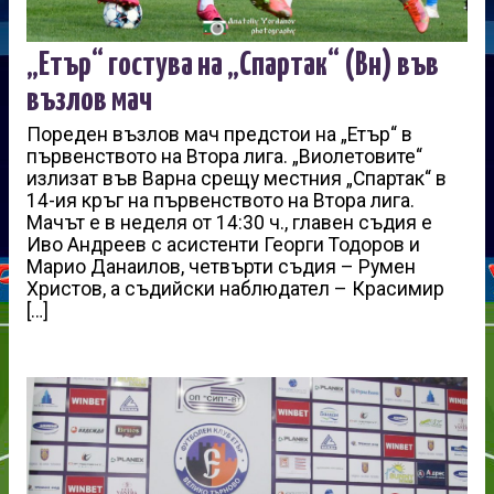
„Етър“ гостува на „Спартак“ (Вн) във
възлов мач
Пореден възлов мач предстои на „Етър“ в
първенството на Втора лига. „Виолетовите“
излизат във Варна срещу местния „Спартак“ в
14-ия кръг на първенството на Втора лига.
Мачът е в неделя от 14:30 ч., главен съдия е
Иво Андреев с асистенти Георги Тодоров и
Марио Данаилов, четвърти съдия – Румен
Христов, а съдийски наблюдател – Красимир
[…]