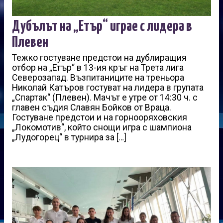
Дубълът на „Етър“ играе с лидера в
Плевен
Тежко гостуване предстои на дублиращия
отбор на „Етър“ в 13-ия кръг на Трета лига
Северозапад. Възпитаниците на треньора
Николай Катъров гостуват на лидера в групата
„Спартак“ (Плевен). Мачът е утре от 14:30 ч. с
главен съдия Славян Бойков от Враца.
Гостуване предстои и на горнооряховския
„Локомотив“, който снощи игра с шампиона
„Лудогорец“ в турнира за […]