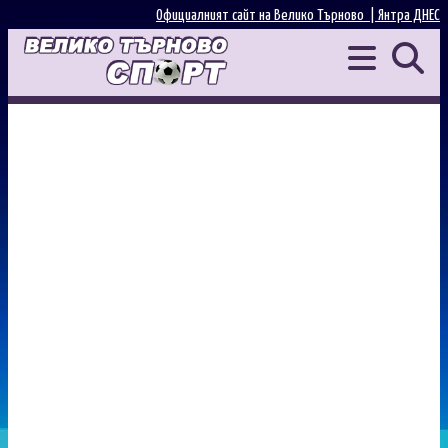
Официалният сайт на Велико Търново |
Янтра ДНЕС