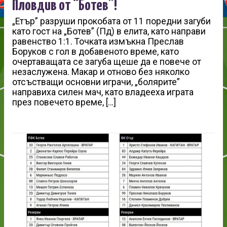
Пловдив от “Ботев”!
„Етър” разруши прокобата от 11 поредни загуби
като гост на „Ботев” (Пд) в елита, като направи
равенство 1:1. Точката измъкна Преслав
Боруков с гол в добавеното време, като
очертаващата се загуба щеше да е повече от
незаслужена. Макар и отново без няколко
отсъстващи основни играчи, „болярите”
направиха силен мач, като владееха играта
през повечето време, […]