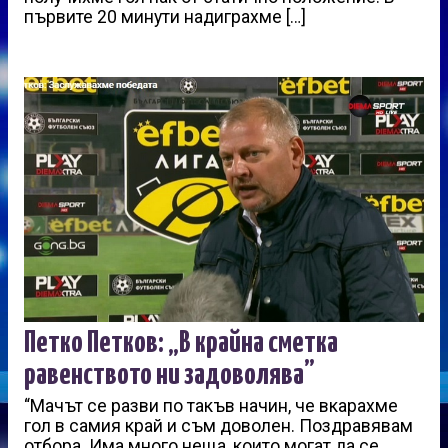
първите 20 минути надиграхме […]
Петко Петков: „В крайна сметка
равенството ни задоволява”
“Мачът се разви по такъв начин, че вкарахме
гол в самия край и съм доволен. Поздравявам
отбора. Има много неща, които могат да се