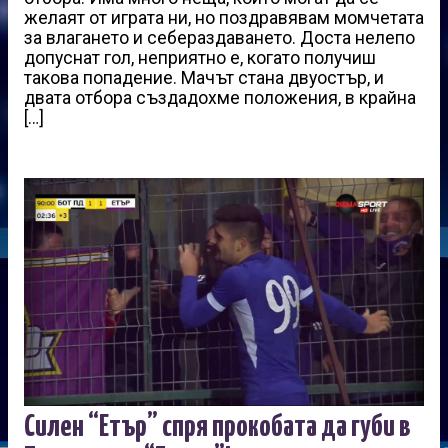
желаят от играта ни, но поздравявам момчетата
за влагането и себераздаването. Доста нелепо
допуснат гол, неприятно е, когато получиш
такова попадение. Мачът стана двуостър, и
двата отбора създадохме положения, в крайна
[…]
Силен “Етър” спря прокобата да губи в