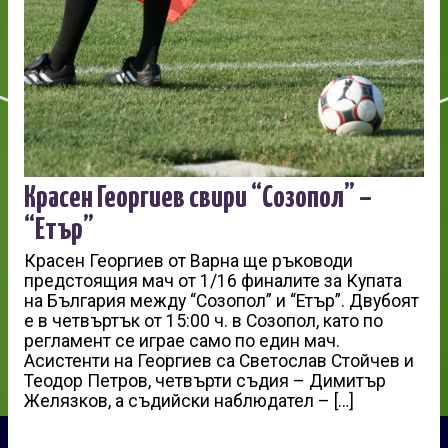
Красен Георгиев свири “Созопол” –
“Етър”
Красен Георгиев от Варна ще ръководи
предстоящия мач от 1/16 финалите за Купата
на България между “Созопол” и “Етър”. Двубоят
е в четвъртък от 15:00 ч. в Созопол, като по
регламент се играе само по един мач.
Асистенти на Георгиев са Светослав Стойчев и
Теодор Петров, четвърти съдия – Димитър
Желязков, а съдийски наблюдател – […]