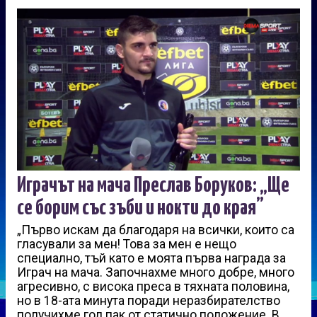
Играчът на мача Преслав Боруков: „Ще
се борим със зъби и нокти до края”
„Първо искам да благодаря на всички, които са
гласували за мен! Това за мен е нещо
специално, тъй като е моята първа награда за
Играч на мача. Започнахме много добре, много
агресивно, с висока преса в тяхната половина,
но в 18-ата минута поради неразбирателство
получихме гол пак от статично положение. В