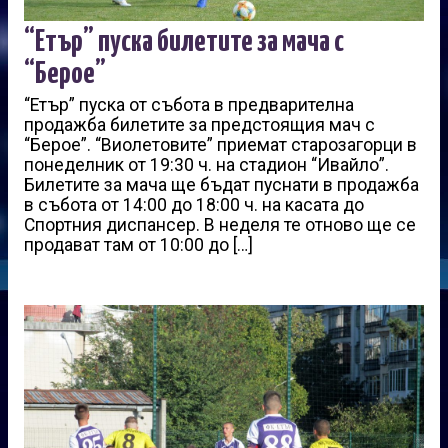
“Етър” пуска билетите за мача с
“Берое”
“Етър” пуска от събота в предварителна
продажба билетите за предстоящия мач с
“Берое”. “Виолетовите” приемат старозагорци в
понеделник от 19:30 ч. на стадион “Ивайло”.
Билетите за мача ще бъдат пуснати в продажба
в събота от 14:00 до 18:00 ч. на касата до
Спортния диспансер. В неделя те отново ще се
продават там от 10:00 до […]