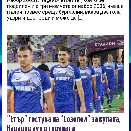
Набор 2005 г. на „виолетовите”, който бе
подсилен и с три момчета от набор 2006, имаше
пълен превес срещу бургазлии, вкара два гола,
удари и две греди и може да […]
“Етър” гостува на “Созопол” за купата,
Кацаров аут от групата