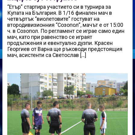
“Етър” стартира участието си в турнира за
Купата на България. В 1/16 финален мач в
четвъртък “виолетовите” гостуват на
втородивизионния “Созопол”, мачът е от 15:00
ч. в Созопол. По регламент се играе само един
мач, като при равенство се играят
продължения и евентуално дузпи. Красен
Георгиев от Варна ще ръководи предстоящия
мач, асистенти са Светослав […]