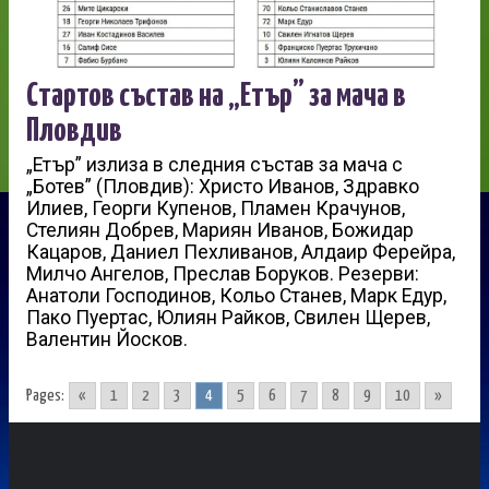
Стартов състав на „Етър” за мача в
Пловдив
„Етър” излиза в следния състав за мача с
„Ботев” (Пловдив): Христо Иванов, Здравко
Илиев, Георги Купенов, Пламен Крачунов,
Стелиян Добрев, Мариян Иванов, Божидар
Кацаров, Даниел Пехливанов, Алдаир Ферейра,
Милчо Ангелов, Преслав Боруков. Резерви:
Анатоли Господинов, Кольо Станев, Марк Едур,
Пако Пуертас, Юлиян Райков, Свилен Щерев,
Валентин Йосков.
Pages:
«
1
2
3
4
5
6
7
8
9
10
»