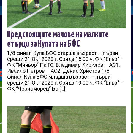
Предстоящите мачове на малките
етърци за Купата на БФС
1/8 финал Купа БФС старша възраст – първи
срещи 21 Окт 2020 г. Сряда 15:00 ч. ФК “Етър“ –
ФК “Миньор“ Пк ГС: Владимир Кирилов АС1:
Ивайло Петров АС2: Денис Христов 1/8
финал Купа БФС младша възраст – първи
срещи 21 Окт 2020 г. Сряда 13:00 ч. ФК “Етър“ –
ФК “Черноморец“ Бс […]