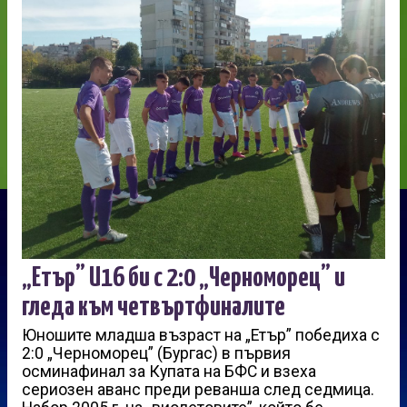
„Етър” U16 би с 2:0 „Черноморец” и
гледа към четвъртфиналите
Юношите младша възраст на „Етър” победиха с
2:0 „Черноморец” (Бургас) в първия
осминафинал за Купата на БФС и взеха
сериозен аванс преди реванша след седмица.