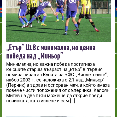
„Етър” U18 с минимална, но ценна
победа над „Миньор”
Минимална, но важна победа постигнаха
юношите старша възраст на „Етър” в първия
осминафинал за Купата на БФС. „Виолетовите”,
набор 2003 г., се наложиха с 2:1 над „Миньор”
(Перник) в здрав и оспорван мач, в който имаха
повече чисти положения от съперника. Калоян
Митев на два пъти можеше да открие преди
почивката, като излезе и сам […]