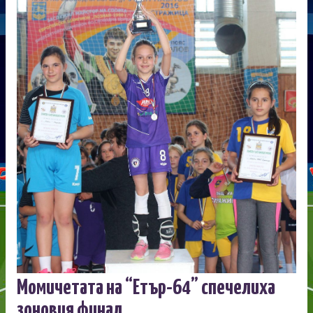
Момичетата на “Етър-64” спечелиха
зоновия финал