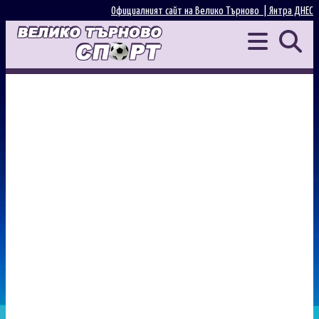
Официалният сайт на Велико Търново |
Янтра ДНЕС