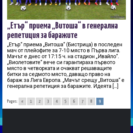
„Етър“ приема „Витоша“ в генерална
репетиция за баражите
„Етър“ приема „Витоша“ (Бистрица) в последен
мач от плейофите за 7-10 място в Първа лига.
Мачът е днес от 17:15 ч. на стадион „Ивайло“.
„Виолетовите“ вече си гарантираха първото
място в четворката и очакват решаващите
битки за седмото място, даващо право на
бараж за Лига Европа. „Мачът срещу „Витоша“ е
генерална репетиция за баражите. Идеята […]
Pages:
«
1
2
3
4
5
6
7
8
9