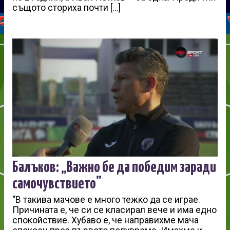
същото сториха почти […]
Балъков: „Важно бе да победим заради
самочувствието”
“В такива мачове е много тежко да се играе.
Причината е, че си се класирал вече и има едно
спокойствие. Хубаво е, че направихме мача