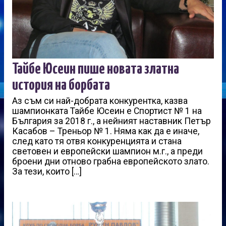
Тайбе Юсеин пише новата златна
история на борбата
Аз съм си най-добрата конкурентка, казва
шампионката Тайбе Юсеин е Спортист № 1 на
България за 2018 г., а нейният наставник Петър
Касабов – Треньор № 1. Няма как да е иначе,
след като тя отвя конкуренцията и стана
световен и европейски шампион м.г., а преди
броени дни отново грабна европейското злато.
За тези, които […]