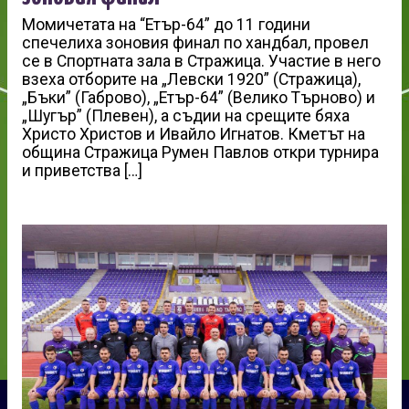
Момичетата на “Етър-64” до 11 години
спечелиха зоновия финал по хандбал, провел
се в Спортната зала в Стражица. Участие в него
взеха отборите на „Левски 1920” (Стражица),
„Бъки” (Габрово), „Етър-64” (Велико Търново) и
„Шугър” (Плевен), а съдии на срещите бяха
Христо Христов и Ивайло Игнатов. Кметът на
община Стражица Румен Павлов откри турнира
и приветства […]