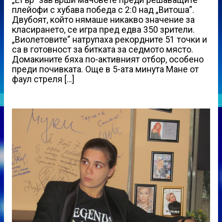
плейофи с хубава победа с 2:0 над „Витоша”.
Двубоят, който нямаше никакво значение за
класирането, се игра пред едва 350 зрители.
„Виолетовите” натрупаха рекордните 51 точки и
са в готовност за битката за седмото място.
Домакините бяха по-активният отбор, особено
преди почивката. Още в 5-ата минута Мане от
фаул стреля […]