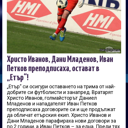
Христо Иванов, Дани Младенов, Иван
Петков преподписаха, остават в
„Етър“!
„Етър“ си осигури оставането на трима от най-
добрите си футболисти и занапред. Вратарят
Христо Иванов, голмайсторът Даниел
Младенов и нападателят Иван Петков
преподписаха договорите си и ще продължат
да обличат етърския екип. Христо Иванов и
Дани Младенов парафираха нови договори за
по 2 години, а Иван Петков – за една. Преди тях