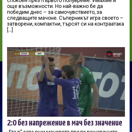
спокоен през първото полувреме. Имахме и
още възможности. Но най-важно бе да
победим днес – за самочувствието, за
следващите мачоне. Съперникът игра своето –
затворени, компактни, търсят си на контраатака
[…]
2:0 без напрежение в мач без значение
„Етър” завърши мачовете преди решаващите