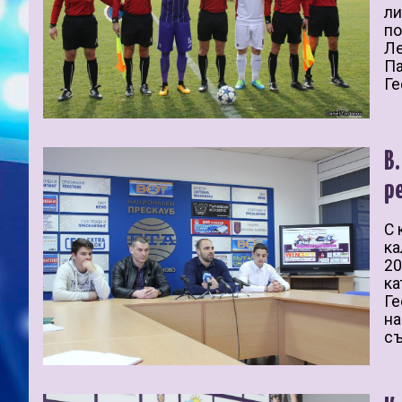
ли
по
Ле
Па
Ге
В
р
С 
ка
20
ка
Ге
на
съ