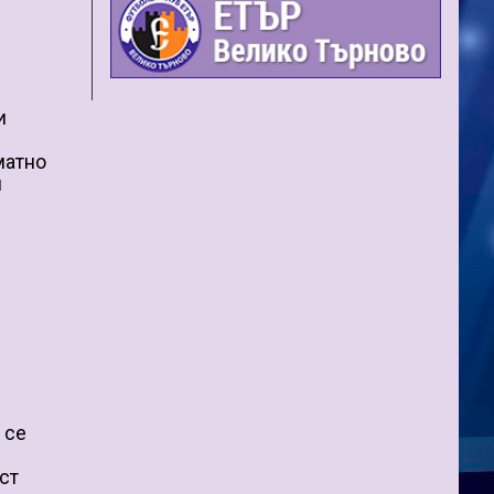
й
и
матно
л
 се
ст