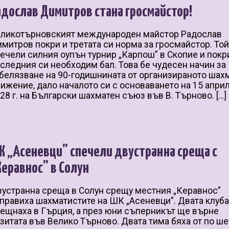
адослав Димитров стана гросмайстор!
ликотърновският международен майстор Радослав
митров покри и третата си норма за гросмайстор. То
ечели силния оупън турнир „Карпош” в Скопие и покр
следния си необходим бал. Това бе чудесен начин за
белязване на 90-годишнината от организираното шах
ижение, дало началото си с основаването на 15 апри
28 г. на Български шахматен съюз във В. Търново. […]
К „Асеневци” спечели двустранна среща с
Керавнос” в Солун
устранна среща в Солун срещу местния „Керавнос”
правиха шахматистите на ШК „Асеневци”. Двата клуба
ещнаха в Гърция, а през юни съперникът ще върне
зитата във Велико Търново. Двата тима бяха от по ше