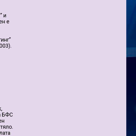
” и
ен е
тинг”
003).
,
а БФС
ен
тяло.
лата