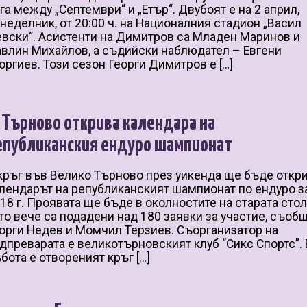
га между „Септември“ и „Етър“. Двубоят е на 2 април,
неделник, от 20:00 ч. на Националния стадион „Васил
вски“. Асистенти на Димитров са Младен Маринов и
влин Михайлов, а съдийски наблюдател – Евгени
оргиев. Този сезон Георги Димитров е […]
. Търново открива календара на
епубликанския ендуро шампионат
кръг във Велико Търново през уикенда ще бъде откр
лендарът на републиканският шампионат по ендуро з
18 г. Проявата ще бъде в околностите на старата стол
то вече са подадени над 180 заявки за участие, съоб
орги Недев и Момчил Терзиев. Съорганизатор на
дпреварата е великотърновският клуб “Сикс Спортс”. 
бота е отвореният кръг […]