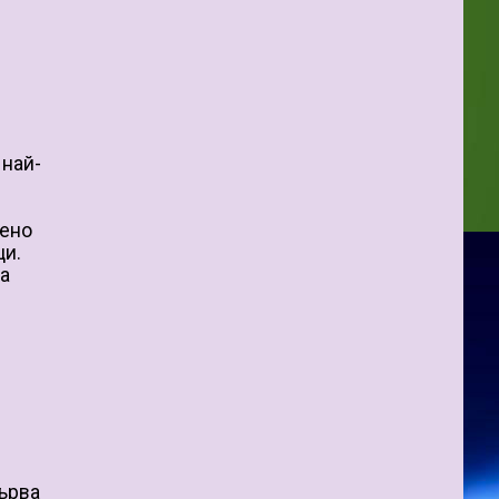
 най-
лено
ци.
ра
-
Първа