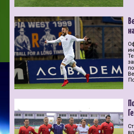
В
н
Оф
ин
Те
за
по
Ве
По
П
Г
Ст
вл