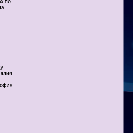
ах по
на
ду
налия
София