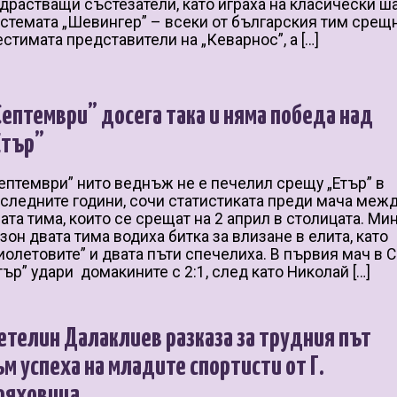
драстващи състезатели, като играха на класически ш
стемата „Шевингер” – всеки от българския тим срещ
стимата представители на „Кеварнос”, а […]
Септември” досега така и няма победа над
Етър”
ептември” нито веднъж не е печелил срещу „Етър” в
следните години, сочи статистиката преди мача меж
ата тима, които се срещат на 2 април в столицата. Ми
зон двата тима водиха битка за влизане в елита, като
иолетовите” и двата пъти спечелиха. В първия мач в 
тър” удари домакините с 2:1, след като Николай […]
етелин Далаклиев разказа за трудния път
ъм успеха на младите спортисти от Г.
ряховица