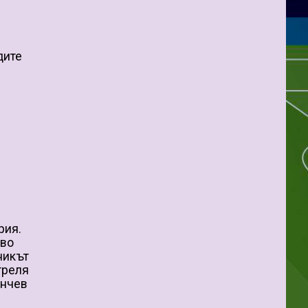
дите
рия.
ево
никът
треля
енчев