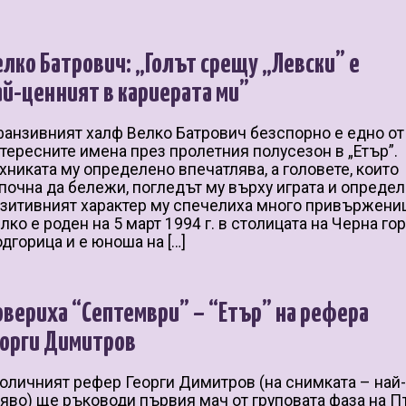
елко Батрович: „Голът срещу „Левски” е
ай-ценният в кариерата ми”
анзивният халф Велко Батрович безспорно е едно от
тересните имена през пролетния полусезон в „Етър”.
хниката му определено впечатлява, а головете, които
почна да бележи, погледът му върху играта и опреде
зитивният характер му спечелиха много привържени
лко е роден на 5 март 1994 г. в столицата на Черна го
дгорица и е юноша на […]
овериха “Септември” – “Етър” на рефера
еорги Димитров
оличният рефер Георги Димитров (на снимката – най
яво) ще ръководи първия мач от груповата фаза на 