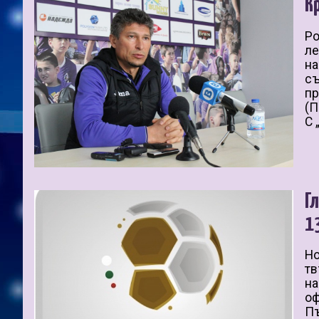
К
Ро
ле
на
съ
пр
(П
С 
Г
1
Но
тв
на
оф
Пъ