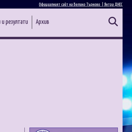
Официалният сайт на Велико Търново |
Янтра ДНЕС
 и резултати
Архив