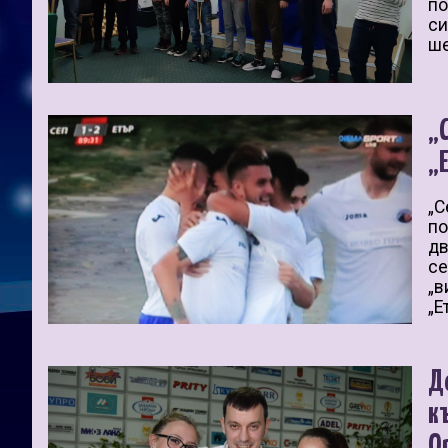
по
си
ше
„
„
„С
по
дв
се
„в
„Е
Д
к
О