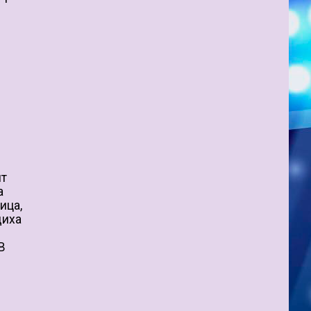
ит
а
ица,
щиха
В