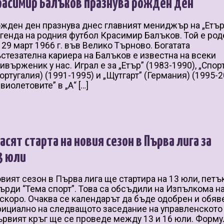
расимир Балъков празнува рожден ден
жден ден празнува днес главният мениджър на „Етър
генда на родния футбол Красимир Балъков. Той е род
 29 март 1966 г. във Велико Търново. Богатата
стезателна кариера на Балъков е известна на всеки
ивърженик у нас. Играл е за „Етър” (1983-1990), „Спор
ортугалия) (1991-1995) и „Щутгарт” (Германия) (1995-2
„виолетовите” в „А“ […]
ласят старта на новия сезон в Първа лига за
3 юли
вият сезон в Първа лига ще стартира на 13 юли, петък
ърди “Тема спорт”. Това са обсъдили на Изпълкома н
скоро. Очаква се календарът да бъде одобрен и обяв
ициално на следващото заседание на управленското 
рвият кръг ще се проведе между 13 и 16 юли. Форму