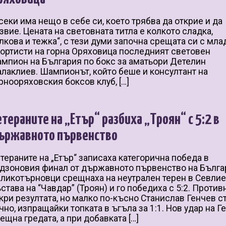
секи има нещо в себе си, което трябва да открие и да
звие. Цената на световната титла е колкото сладка,
лкова и тежка“, с тези думи започна срещата си с мла
ортисти на горна Оряховица последният световен
мпион на България по бокс за аматьори Детелин
лаклиев. Шампионът, който беше и консултант на
рнооряховския боксов клуб, […]
етераните на „Етър“ разбиха „Троян“ с 5:2 в
ържавното първенство
тераните на „Етър“ записаха категорична победа в
дзоновия финал от държавното първенство на Бълга
ликотърновци срещнаха на неутрален терен в Севли
става на “Чавдар” (Троян) и го победиха с 5:2. Против
кри резултата, но малко по-късно Станислав Генчев с
чно, изпращайки топката в ъгъла за 1:1. Нов удар на Г
ещна гредата, а при добавката […]