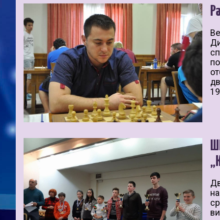
Р
Ве
Ди
сп
по
от
дв
19
Ш
„
Дв
на
ср
ви