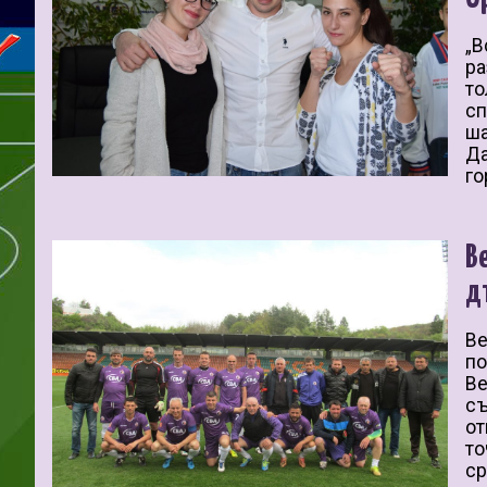
„В
ра
то
сп
ша
Да
го
В
д
Ве
по
Ве
съ
от
то
ср