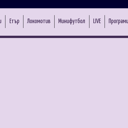
и
Етър
Локомотив
Минифутбол
LIVE
Програми