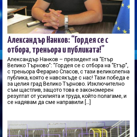
Александър Нанков: “Гордея се с
отбора, треньора и публиката!”
Александър Нанков – президент на “Етър
Велико Търново”: “Гордея се с отбора на “Етър”,
с треньора Ферарио Спасов, с тази великолепна
публика, която е навсякъде с нас! Тази победа е
за целия град Велико Търново. Изключително
съм щастлив, защото това е закономерен
резултат от усилията и труда, който полагаме, и
се надявам да сме направили […]