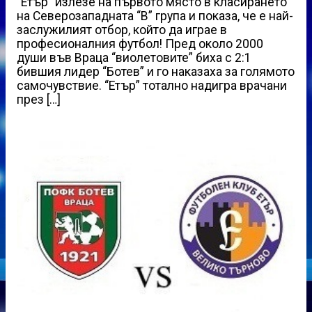
“Етър” излезе на първото място в класирането
на Северозападната “В” група и показа, че е най-
заслужилият отбор, който да играе в
професионалния футбол! Пред около 2000
души във Враца “виолетовите” биха с 2:1
бившия лидер “Ботев” и го наказаха за голямото
самочувствие. “Етър” тотално надигра врачани
през […]