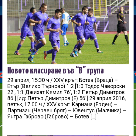
Новото класиране във “В” група
29 април, 15:30 ч / XXV кръг: Ботев (Враца) –
Етър (Велико Търново) 1:2 [1:0 Тодор Чаворски
22′, 1:1 Джихат Кямил 76′, 1:2 Петър Димитров
86′] [ид: Петър Димитров (Е) 56′] 29 април 2016,
петък, 17:00 ч / XXV кръг: Кариана (Ерден) –
Партизан (Червен бряг) – Ювентус (Малчика) –
Янтра Габрово (Габрово) – Ботев […]