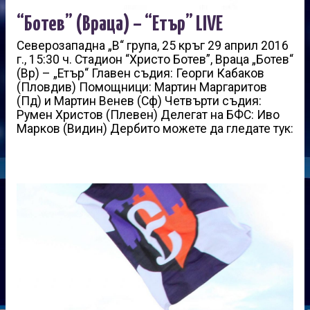
“Ботев” (Враца) – “Етър” LIVE
Северозападна „В“ група, 25 кръг 29 април 2016
г., 15:30 ч. Стадион “Христо Ботев”, Враца „Ботев“
(Вр) – „Етър“ Главен съдия: Георги Кабаков
(Пловдив) Помощници: Мартин Маргаритов
(Пд) и Мартин Венев (Сф) Четвърти съдия:
Румен Христов (Плевен) Делегат на БФС: Иво
Марков (Видин) Дербито можете да гледате тук: