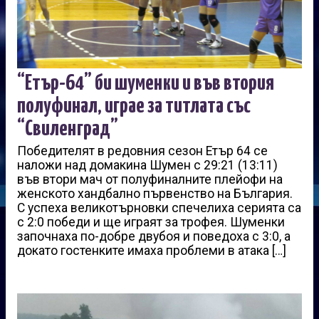
“Етър-64” би шуменки и във втория
полуфинал, играе за титлата със
“Свиленград”
Победителят в редовния сезон Етър 64 се
наложи над домакина Шумен с 29:21 (13:11)
във втори мач от полуфиналните плейофи на
женското хандбално първенство на България.
С успеха великотърновки спечелиха серията са
с 2:0 победи и ще играят за трофея. Шуменки
започнаха по-добре двубоя и поведоха с 3:0, а
докато гостенките имаха проблеми в атака […]