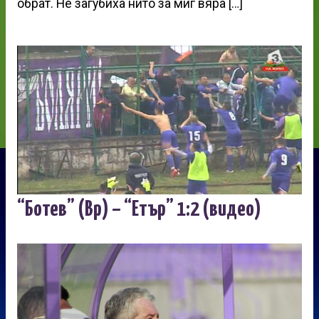
обрат. Не загубиха нито за миг вяра […]
“Ботев” (Вр) – “Етър” 1:2 (видео)