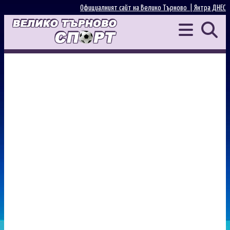
Официалният сайт на Велико Търново |
Янтра ДНЕС