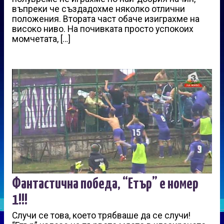
въпреки че създадохме няколко отлични
положения. Втората част обаче изиграхме на
високо ниво. На почивката просто успокоих
момчетата, […]
Фантастична победа, “Етър” е номер
1!!!
Случи се това, което трябваше да се случи!