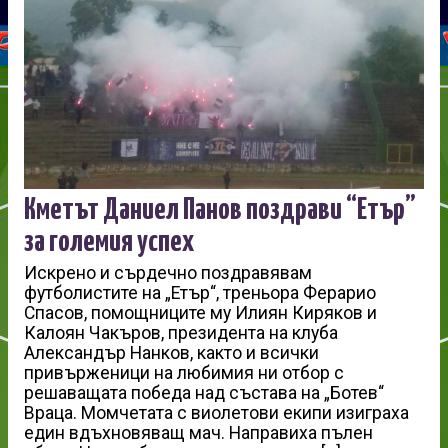
Кметът Даниел Панов поздрави “Етър”
за големия успех
Искрено и сърдечно поздравявам
футболистите на „Етър“, треньора Ферарио
Спасов, помощниците му Илиян Киряков и
Калоян Чакъров, президента на клуба
Александър Нанков, както и всички
привърженици на любимия ни отбор с
решаващата победа над състава на „Ботев“
Враца. Момчетата с виолетови екипи изиграха
един вдъхновяващ мач. Направиха пълен