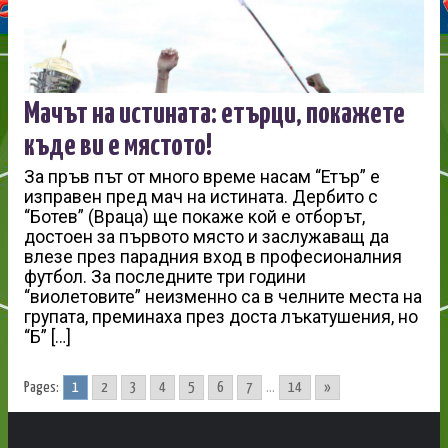
Мачът на истината: етърци, покажете
къде ви е мястото!
За пръв път от много време насам “Етър” е
изправен пред мач на истината. Дербито с
“Ботев” (Враца) ще покаже кой е отборът,
достоен за първото място и заслужаващ да
влезе през парадния вход в професионалния
футбол. За последните три години
“виолетовите” неизменно са в челните места на
групата, преминаха през доста лъкатушения, но
“Б” […]
Pages:
1
2
3
4
5
6
7
...
14
»