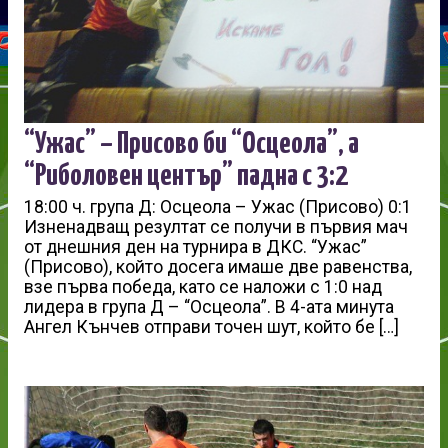
“Ужас” – Присово би “Осцеола”, а
“Риболовен център” падна с 3:2
18:00 ч. група Д: Осцеола – Ужас (Присово) 0:1
Изненадващ резултат се получи в първия мач
от днешния ден на турнира в ДКС. “Ужас”
(Присово), който досега имаше две равенства,
взе първа победа, като се наложи с 1:0 над
лидера в група Д – “Осцеола”. В 4-ата минута
Ангел Кънчев отправи точен шут, който бе […]