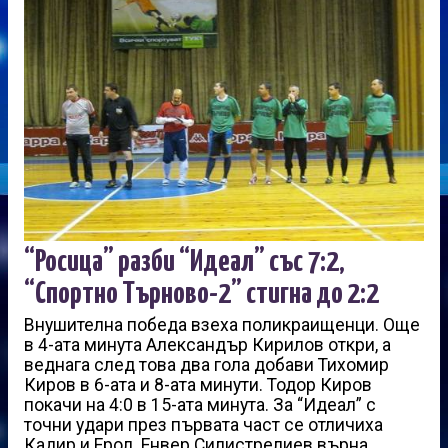
“Росица” разби “Идеал” със 7:2,
“Спортно Търново-2” стигна до 2:2
Внушителна победа взеха поликраищенци. Още
в 4-ата минута Александър Кирилов откри, а
веднага след това два гола добави Тихомир
Киров в 6-ата и 8-ата минути. Тодор Киров
покачи на 4:0 в 15-ата минута. За “Идеал” с
точни удари през първата част се отличиха
Кадир и Ерол. Енвер Силистрелиев върна