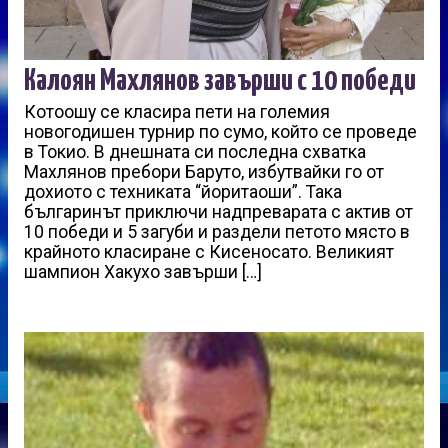
Калоян Махлянов завърши с 10 победи
Котоошу се класира пети на големия
новогодишен турнир по сумо, който се проведе
в Токио. В днешната си последна схватка
Махлянов пребори Баруто, избутвайки го от
дохиото с техниката “йоритаоши”. Така
българинът приключи надпреварата с актив от
10 победи и 5 загуби и раздели петото място в
крайното класиране с Кисеносато. Великият
шампион Хакухо завърши […]