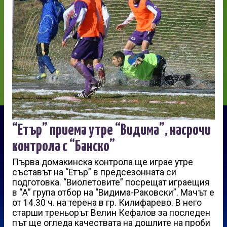
“Етър” приема утре “Видима”, насрочи
контрола с “Банско”
Първа домакинска контрола ще играе утре
съставът на “Етър” в предсезонната си
подготовка. “Виолетовите” посрещат играещия
в “А” група отбор на “Видима-Раковски”. Мачът е
от 14.30 ч. на терена в гр. Килифарево. В него
старши треньорът Велин Кефалов за последен
път ще огледа качествата на дошлите на проби