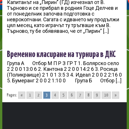
Капитанът на „Пирин” (ГД) изчезнал от В.
Търново и се прибрал в родния Гоце Делчев и
от понеделник започва подготовка с
неврокопчани. Сагата с идването му продължи
цял месец, като играчът ту тръгваше към В.
Търново, ту бе обявявано, че от „Пирин” […]
Временно класиране на турнира в ДКС
Група А Отбор М П Р З ГР Т 1. Болярско село
2 2 0 0 13:0 6 2. Кантона 2 2 0 0 14:2 6 3. Росица
(Поликраище) 2 1 0 1 3:5 3 4. Идеал 2 0 0 2 2:16 0
5. Бумеранг 2 0 0 2 1:10 0 Група Б Отбор […]
Pages:
«
1
2
3
4
5
6
7
8
9
10
»