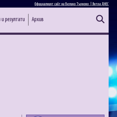
Официалният сайт на Велико Търново |
Янтра ДНЕС
 и резултати
Архив