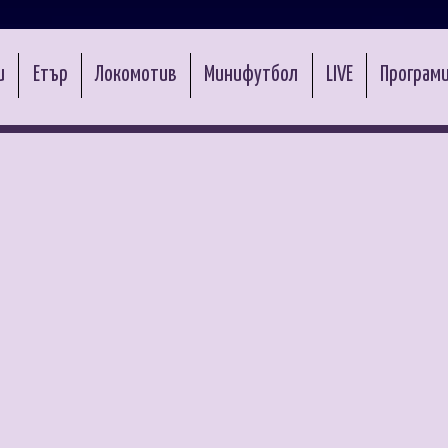
и
Етър
Локомотив
Минифутбол
LIVE
Програми