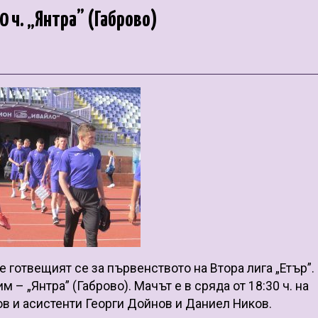
0 ч. „Янтра” (Габрово)
 готвещият се за първенството на Втора лига „Етър”.
 – „Янтра” (Габрово). Мачът е в сряда от 18:30 ч. на
ов и асистенти Георги Дойнов и Даниел Ников.