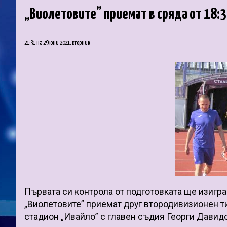
„Виолетовите” приемат в сряда от 18:3
21:31 на 29 юни 2021, вторник
Първата си контрола от подготовката ще изиграе
„Виолетовите” приемат друг втородивизионен тим
стадион „Ивайло” с главен съдия Георги Давид