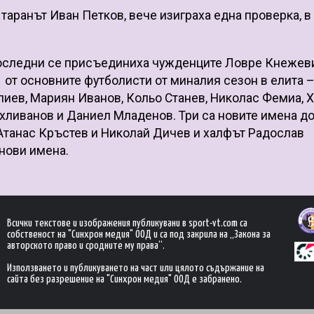
 таранът Иван Петков, вече изиграха една проверка, в
 последни се присъединиха чужденците Ловре Кнежев
 от основните футболисти от миналия сезон в елита 
лиев, Мариян Иванов, Кольо Станев, Николас Фемиа, 
хливанов и Даниел Младенов. Три са новите имена д
Атанас Кръстев и Николай Дичев и халфът Радослав
 нови имена.
Всички текстове и изображения публикувани в sport-vt.com са
собственост на "Синхрон медия" ООД и са под закрила на „Закона за
авторското право и сродните му права“.
Използването и публикуването на част или цялото съдържание на
сайта без разрешение на "Синхрон медия" ООД е забранено.