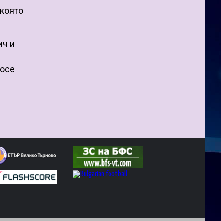
 която
ич и
–
Хосе
о