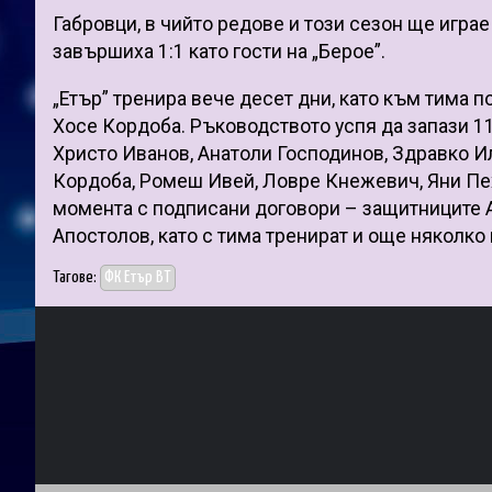
Габровци, в чийто редове и този сезон ще играе
завършиха 1:1 като гости на „Берое”.
„Етър” тренира вече десет дни, като към тима
Хосе Кордоба. Ръководството успя да запази 11
Христо Иванов, Анатоли Господинов, Здравко И
Кордоба, Ромеш Ивей, Ловре Кнежевич, Яни Пе
момента с подписани договори – защитниците 
Апостолов, като с тима тренират и още няколко
Тагове:
ФК Етър ВТ