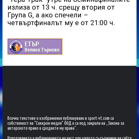
излиза от 13 ч. срещу втория от
Група G, а ако спечели –
четвъртфиналът му е от 21:00 ч.
Всички текстове и изображения публикувани в sport-vt.com са
собственост на "Синхрон медия" ООД и са под закрила на „Закона за
авторското право и сродните му права“.
Използването и публикуването на част или цялото съдържание на сайта