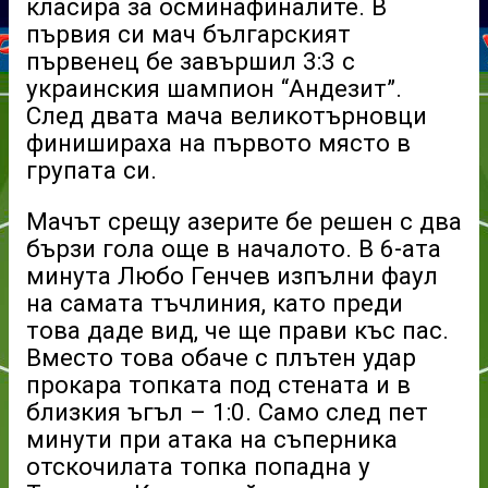
класира за осминафиналите. В
първия си мач българският
първенец бе завършил 3:3 с
украинския шампион “Андезит”.
След двата мача великотърновци
финишираха на първото място в
групата си.
Мачът срещу азерите бе решен с два
бързи гола още в началото. В 6-ата
минута Любо Генчев изпълни фаул
на самата тъчлиния, като преди
това даде вид, че ще прави къс пас.
Вместо това обаче с плътен удар
прокара топката под стената и в
близкия ъгъл – 1:0. Само след пет
минути при атака на съперника
отскочилата топка попадна у