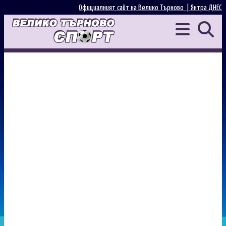
Официалният сайт на Велико Търново |
Янтра ДНЕС