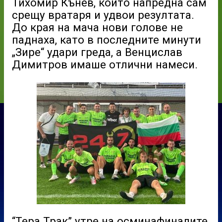
Тихомир Кънев, който напредна сам
срещу вратаря и удвои резултата.
До края на мача нови голове не
паднаха, като в последните минути
„Зире“ удари греда, а Венцислав
Димитров имаше отлични намеси.
“Тера Трак” утре на осминафиналите