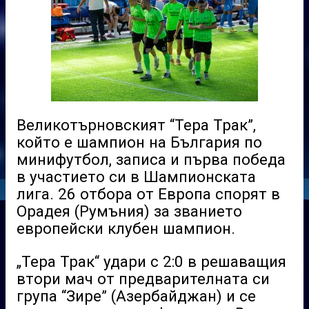
Великотърновският “Тера Трак”,
който е шампион на България по
минифутбол, записа и първа победа
в участието си в Шампионската
лига. 26 отбора от Европа спорят в
Орадея (Румъния) за званието
европейски клубен шампион.
„Тера Трак“ удари с 2:0 в решаващия
втори мач от предварителната си
група “Зире” (Азербайджан) и се