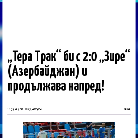
„Тера Трак“ би с 2:0 „Зире“
(Азербайджан) и
продължава напред!
16:59 на 7 сеп. 2023, четвъртък
Новини