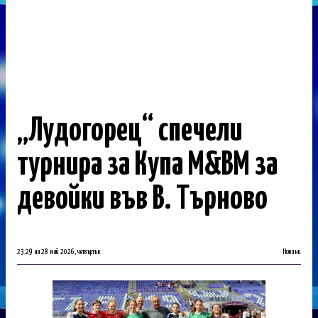
„Лудогорец“ спечели
турнира за Купа M&BM за
девойки във В. Търново
23:29 на 28 май 2026, четвъртък
Новини