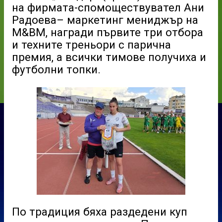
на фирмата-спомоществувател Ани
Радоева– маркетинг мениджър на
M&BM, награди първите три отбора
и техните треньори с парична
премия, а всички тимове получиха и
футболни топки.
По традиция бяха раздедени куп