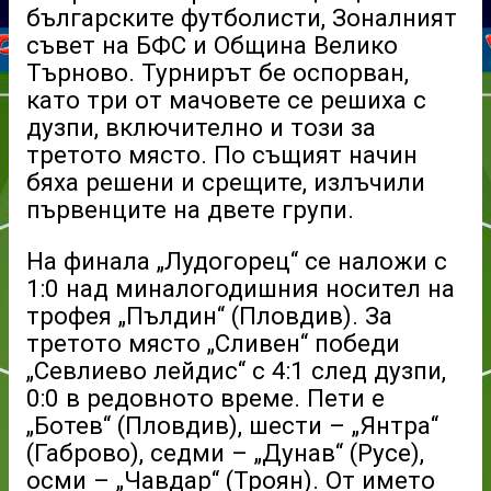
българските футболисти, Зоналният
съвет на БФС и Община Велико
Търново. Турнирът бе оспорван,
като три от мачовете се решиха с
дузпи, включително и този за
третото място. По същият начин
бяха решени и срещите, излъчили
първенците на двете групи.
На финала „Лудогорец“ се наложи с
1:0 над миналогодишния носител на
трофея „Пълдин“ (Пловдив). За
третото място „Сливен“ победи
„Севлиево лейдис“ с 4:1 след дузпи,
0:0 в редовното време. Пети е
„Ботев“ (Пловдив), шести – „Янтра“
(Габрово), седми – „Дунав“ (Русе),
осми – „Чавдар“ (Троян). От името