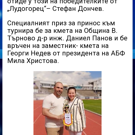
отиде у този на победителките от
„Лудогорец“– Стефан Дончев.
Специалният приз за принос към
турнира бе за кмета на Община В.
Търново д-р инж. Даниел Панов и бе
връчен на заместник- кмета на
Георги Недев от президента на АБФ
Мила Христова.