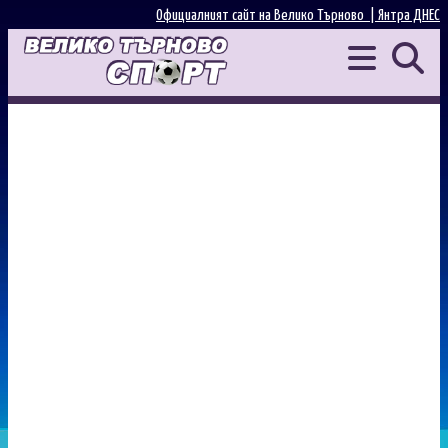
Официалният сайт на Велико Търново |
Янтра ДНЕС