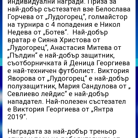
индивидуални награди. Приза за
най-добър състезател взе Белослава
Горчева от „Лудогорец“, голмайстор
на турнира с 4 попадения е Никол
Недева от „Ботев“. Най-добър
вратар е Сияна Христова от
„Лудогорец“, Анастасия Митева от
„Пълдин“ е най-добър защитник,
съотборничката й Деница Георгиева
е най-техничен футболист. Виктория
Яворова от „Лудогорец“ е най-добър
полузащитник, Мария Сандулова от „
Севлиево лейдис“ е най-добър
нападател. Най-полезен състезател
е Виктория Георгиева от „Янтра
2019“.
Наградата за най-добър треньор