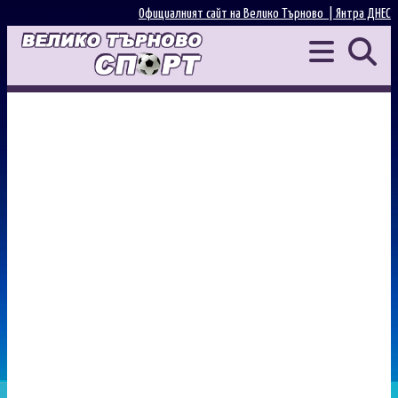
Официалният сайт на Велико Търново |
Янтра ДНЕС