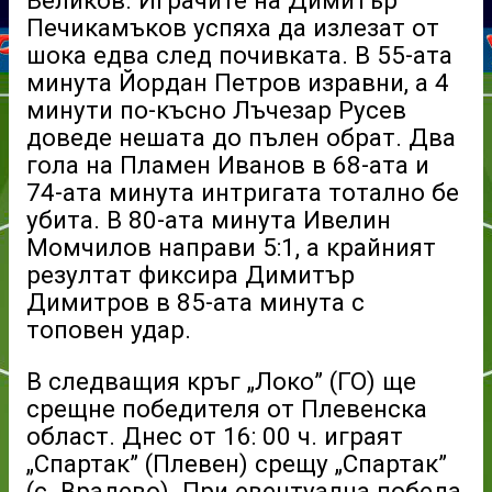
Печикамъков успяха да излезат от
шока едва след почивката. В 55-ата
минута Йордан Петров изравни, а 4
минути по-късно Лъчезар Русев
доведе нешата до пълен обрат. Два
гола на Пламен Иванов в 68-ата и
74-ата минута интригата тотално бе
убита. В 80-ата минута Ивелин
Момчилов направи 5:1, а крайният
резултат фиксира Димитър
Димитров в 85-ата минута с
топовен удар.
В следващия кръг „Локо” (ГО) ще
срещне победителя от Плевенска
област. Днес от 16: 00 ч. играят
„Спартак” (Плевен) срещу „Спартак”
(с. Врадево). При евентуална победа