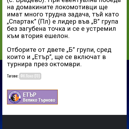
на домакините локомотивци ще
имат много трудна задача, тъй като
„Спартак” (Пл) е лидер във „В” група
без загубена точка и се е устремил
към втория ешелон.
Отборите от двете „Б” групи, сред
които и „Етър”, ще се включат в
турнира през октомври.
Тагове:
ФК Локо (ГО)