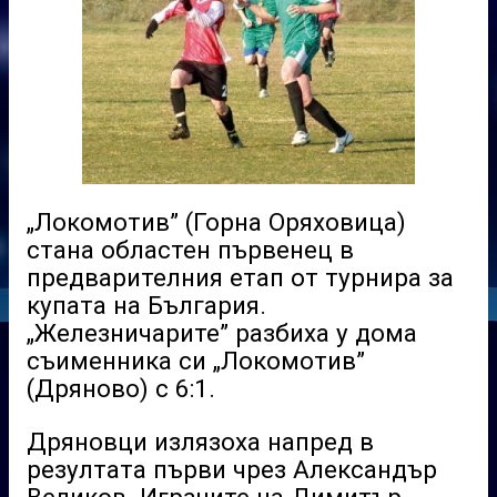
„Локомотив” (Горна Оряховица)
стана областен първенец в
предварителния етап от турнира за
купата на България.
„Железничарите” разбиха у дома
съименника си „Локомотив”
(Дряново) с 6:1.
Дряновци излязоха напред в
резултата първи чрез Александър
Великов. Играчите на Димитър