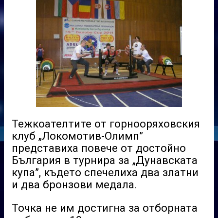
Тежкоателтите от горнооряховския
клуб „Локомотив-Олимп”
представиха повече от достойно
България в турнира за „Дунавската
купа”, където спечелиха два златни
и два бронзови медала.
Точка не им достигна за отборната