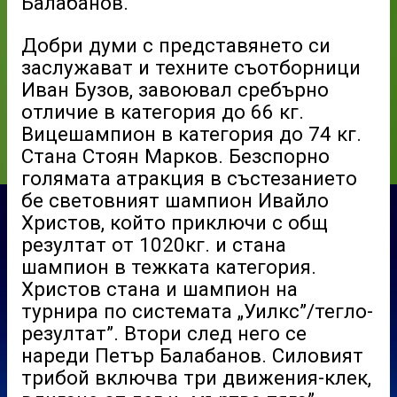
Балабанов.
Добри думи с представянето си
заслужават и техните съотборници
Иван Бузов, завоювал сребърно
отличие в категория до 66 кг.
Вицешампион в категория до 74 кг.
Стана Стоян Марков. Безспорно
голямата атракция в състезанието
бе световният шампион Ивайло
Христов, който приключи с общ
резултат от 1020кг. и стана
шампион в тежката категория.
Христов стана и шампион на
турнира по системата „Уилкс”/тегло-
резултат”. Втори след него се
нареди Петър Балабанов. Силовият
трибой включва три движения-клек,