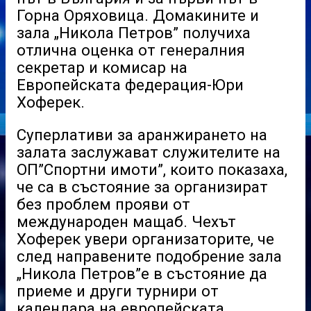
Горна Оряховица. Домакините и
зала „Никола Петров” получиха
отлична оценка от генералния
секретар и комисар на
Европейската федерация-Юри
Хоферек.
Суперлативи за аранжирането на
залата заслужават служителите на
ОП”Спортни имоти”, които показаха,
че са в състояние за организират
без проблем прояви от
международен мащаб. Чехът
Хоферек увери организаторите, че
след направените подобрение зала
„Никола Петров”е в състояние да
приеме и други турнири от
календара на европейската