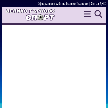
Официалният сайт на Велико Търново |
Янтра ДНЕС