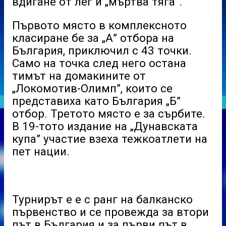
вдигане от лег и „мъртва тяга”.
Първото място в комплексното
класиране бе за „А” отбора на
България, приключил с 43 точки.
Само на точка след него остана
тимът на домакините от
„Локомотив-Олимп”, които се
представиха като България „Б”
отбор. Третото място е за сърбите.
В 19-тото издание на „Дунавската
купа” участие взеха тежкоатлети на
пет нации.
Турнирът е е с ранг на балканско
първенство и се провежда за втори
път в България и за първи път в