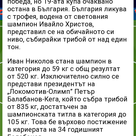
победа, но 19-ата купа очаквано
остана в България. България ликува
с трофея, водена от световния
шампион Ивайло Христов,
представил се на обичайното си
ниво, събирайки трибой от над един
тон.
Иван Николов стана шампион в
категория до 59 кг с общ резултат
от 520 кг. Изключително силно се
представи президентът на
„Локомотив-Олимп” Петър
Балабанов-Кега, който събра трибой
от 835 кг, достатъчен за
шампионската титла в категория до
105 кг. Това бе върхово постижение
в кариерата на 34 годишният