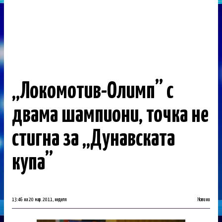
„Локомотив-Олимп” с
двама шампиони, точка не
стигна за „Дунавската
купа”
13:46 на 20 мар. 2011, неделя
Новини