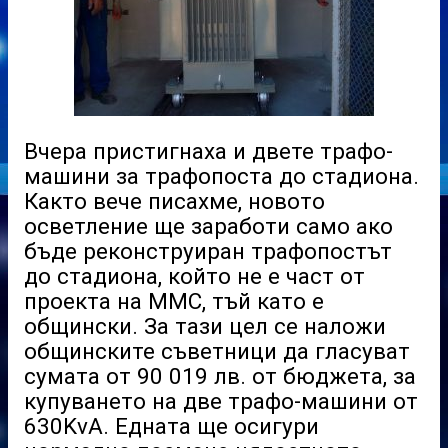
Вчера пристигнаха и двете трафо-
машини за трафопоста до стадиона.
Както вече писахме, новото
осветление ще заработи само ако
бъде реконструиран трафопостът
до стадиона, който не е част от
проекта на ММС, тъй като е
общински. За тази цел се наложи
общинските съветници да гласуват
сумата от 90 019 лв. от бюджета, за
купуването на две трафо-машини от
630KvA. Едната ще осигури