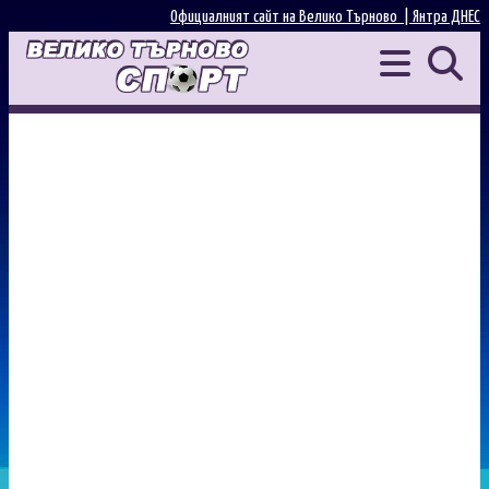
Официалният сайт на Велико Търново |
Янтра ДНЕС