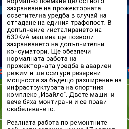
нормално поемане цялостното
захранване на прожекторната
осветителна уредба в случай на
отпадане на единия трафопост. В
допълнение инсталирането на
630KvA машина ще позволи
захранването на допълнителни
консуматори. Ще обезпечи
нормалната работа на
прожекторната уредба в авариен
режим и ще осигури резервни
мощности за бъдещо разширение на
инфраструктурата на спортния
комплекс „Ивайло“. Двете машини
вече бяха монтирани и се прави
окабеляването.
Реалната работа по ремонтните