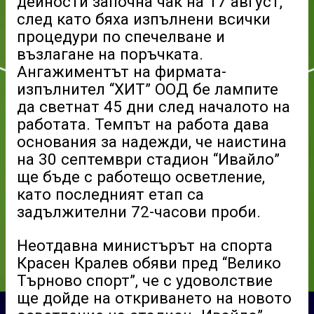
дейности започна чак на 17 август,
след като бяха изпълнени всички
процедури по спечелване и
възлагане на поръчката.
Ангажиментът на фирмата-
изпълнител “ХИТ” ООД бе лампите
да светнат 45 дни след началото на
работата. Темпът на работа дава
основания за надежди, че наистина
на 30 септември стадион “Ивайло”
ще бъде с работещо осветление,
като последният етап са
задължителни 72-часови проби.
Неотдавна министърът на спорта
Красен Кралев обяви пред “Велико
Търново спорт”, че с удоволствие
ще дойде на откриването на новото